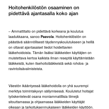
Hoitohenkilöstön osaaminen on
pidettävä ajantasalla koko ajan
– Ammattitaito on pidettävä korkeana ja koulutus
laadukkaana, sanoo
Paavola
. Hoitohenkilöstön on
päästävä säännöllisesti täydennyskoulutukseen ja heillä
on oltavat ajantasaiset tiedot hoidettavien
lääkehoidoista. Tämän lisäksi lääkkeiden käyttäjien on
muistettava kertoa kaikista ilman reseptiä käyttämistään
lääkkeistä, kuten itsehoitolääkkeistä sekä rohdos- ja
ravintolisävalmisteista.
Väestön ikääntyessä lääkehoidolla on yhä suurempi
merkitys toimintakyvyn säilymisessä. Koulutetut hoitajat
työskentelevät osana moniammatillisia tiimejä
sitouttamassa ja ohjaamassa lääkkeiden käyttäjät
oikeaan ja tarkoituksenmukaiseen lääkkeiden käyttöön.