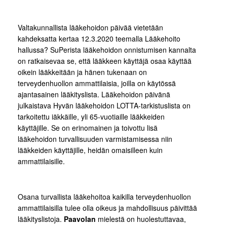
Valtakunnallista lääkehoidon päivää vietetään
kahdeksatta kertaa 12.3.2020 teemalla Lääkehoito
hallussa? SuPerista lääkehoidon onnistumisen kannalta
on ratkaisevaa se, että lääkkeen käyttäjä osaa käyttää
oikein lääkkeitään ja hänen tukenaan on
terveydenhuollon ammattilaisia, joilla on käytössä
ajantasainen lääkityslista. Lääkehoidon päivänä
julkaistava Hyvän lääkehoidon LOTTA-tarkistuslista on
tarkoitettu iäkkäille, yli 65-vuotiaille lääkkeiden
käyttäjille. Se on erinomainen ja toivottu lisä
lääkehoidon turvallisuuden varmistamisessa niin
lääkkeiden käyttäjille, heidän omaisilleen kuin
ammattilaisille.
Osana turvallista lääkehoitoa kaikilla terveydenhuollon
ammattilaisilla tulee olla oikeus ja mahdollisuus päivittää
lääkityslistoja.
Paavolan
mielestä on huolestuttavaa,