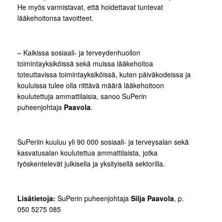
He myös varmistavat, että hoidettavat tuntevat
lääkehoitonsa tavoitteet.
– Kaikissa sosiaali- ja terveydenhuollon
toimintayksiköissä sekä muissa lääkehoitoa
toteuttavissa toimintayksiköissä, kuten päiväkodeissa ja
kouluissa tulee olla riittävä määrä lääkehoitoon
koulutettuja ammattilaisia, sanoo SuPerin
puheenjohtaja
Paavola
.
SuPeriin kuuluu yli 90 000 sosiaali- ja terveysalan sekä
kasvatusalan koulutettua ammattilaista, jotka
työskentelevät julkisella ja yksityisellä sektorilla.
Lisätietoja:
SuPerin puheenjohtaja
Silja Paavola
, p.
050 5275 085