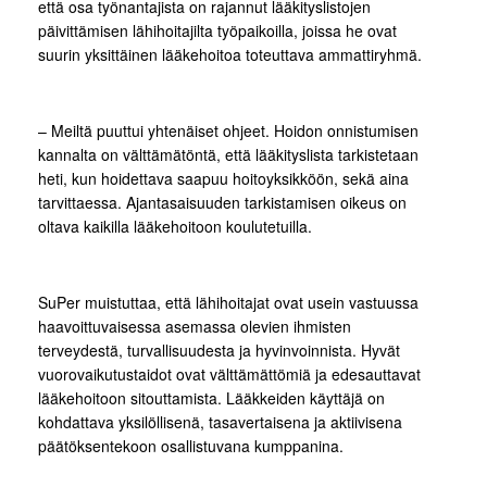
että osa työnantajista on rajannut lääkityslistojen
päivittämisen lähihoitajilta työpaikoilla, joissa he ovat
suurin yksittäinen lääkehoitoa toteuttava ammattiryhmä.
– Meiltä puuttui yhtenäiset ohjeet. Hoidon onnistumisen
kannalta on välttämätöntä, että lääkityslista tarkistetaan
heti, kun hoidettava saapuu hoitoyksikköön, sekä aina
tarvittaessa. Ajantasaisuuden tarkistamisen oikeus on
oltava kaikilla lääkehoitoon koulutetuilla.
SuPer muistuttaa, että lähihoitajat ovat usein vastuussa
haavoittuvaisessa asemassa olevien ihmisten
terveydestä, turvallisuudesta ja hyvinvoinnista. Hyvät
vuorovaikutustaidot ovat välttämättömiä ja edesauttavat
lääkehoitoon sitouttamista. Lääkkeiden käyttäjä on
kohdattava yksilöllisenä, tasavertaisena ja aktiivisena
päätöksentekoon osallistuvana kumppanina.