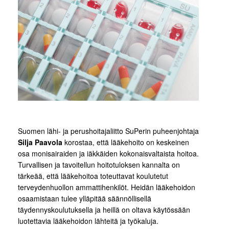
Suomen lähi- ja perushoitajaliitto SuPerin puheenjohtaja
Silja Paavola
korostaa, että lääkehoito on keskeinen
osa monisairaiden ja iäkkäiden kokonaisvaltaista hoitoa.
Turvallisen ja tavoitellun hoitotuloksen kannalta on
tärkeää, että lääkehoitoa toteuttavat koulutetut
terveydenhuollon ammattihenkilöt. Heidän lääkehoidon
osaamistaan tulee ylläpitää säännöllisellä
täydennyskoulutuksella ja heillä on oltava käytössään
luotettavia lääkehoidon lähteitä ja työkaluja.