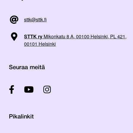
sttk@sttk.fi
STTK ry
Mikonkatu 8 A, 00100 Helsinki, PL 421,
00101 Helsinki
Seuraa meitä
Pikalinkit