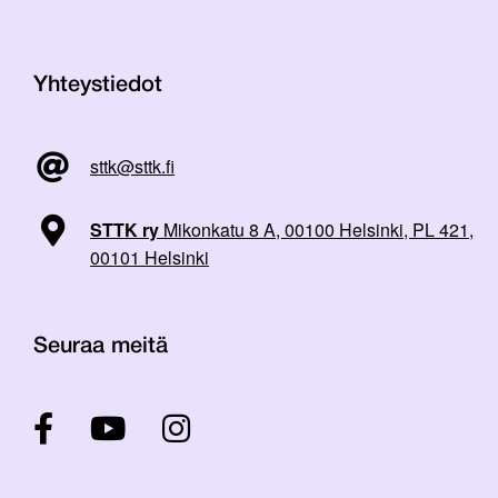
Yhteystiedot
sttk@sttk.fi
STTK ry
Mikonkatu 8 A, 00100 Helsinki, PL 421,
00101 Helsinki
Seuraa meitä