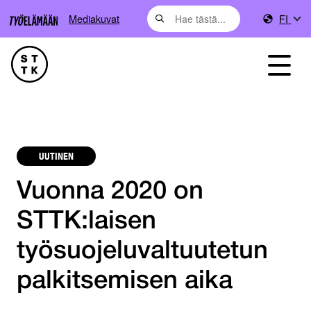
Mediakuvat
FI
UUTINEN
Vuonna 2020 on
STTK:laisen
työsuojeluvaltuutetun
palkitsemisen aika