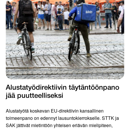
Alustatyödirektiivin täytäntöönpano
jää puutteelliseksi
Alustatyötä koskevan EU-direktiivin kansallinen
toimeenpano on edennyt lausuntokierrokselle. STTK ja
SAK jättivät mietintöön yhteisen eriävän mielipiteen,