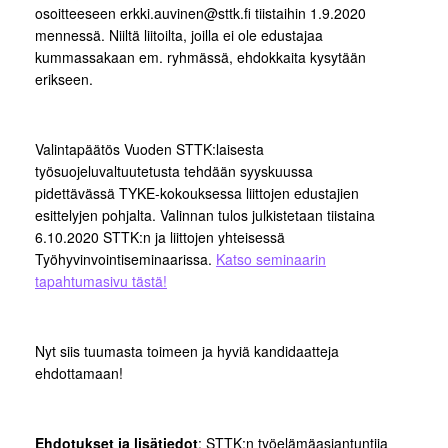
osoitteeseen erkki.auvinen@sttk.fi tiistaihin 1.9.2020
mennessä. Niiltä liitoilta, joilla ei ole edustajaa
kummassakaan em. ryhmässä, ehdokkaita kysytään
erikseen.
Valintapäätös Vuoden STTK:laisesta
työsuojeluvaltuutetusta tehdään syyskuussa
pidettävässä TYKE-kokouksessa liittojen edustajien
esittelyjen pohjalta. Valinnan tulos julkistetaan tiistaina
6.10.2020 STTK:n ja liittojen yhteisessä
Työhyvinvointiseminaarissa.
Katso seminaarin
tapahtumasivu tästä!
Nyt siis tuumasta toimeen ja hyviä kandidaatteja
ehdottamaan!
Ehdotukset ja lisätiedot
: STTK:n työelämäasiantuntija