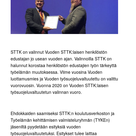
STTK on valinnut Vuoden STTK:laisen henkilöstön
edustajan jo usean vuoden ajan. Valinnoilla STTK on
halunnut korostaa henkilöstön edustajien työn tärkeyttä
työelämän muutoksessa. Viime vuosina Vuoden
luottamusmies ja Vuoden työsuojeluvaltuutettu on valittu
vuorovuosin. Vuonna 2020 on Vuoden STTK:laisen
työsuojeluvaltuutetun valinnan vuoro.
Ehdokkaiden saamiseksi STTK:n koulutusverkoston ja
Työelämän kehittämisen valmisteluryhmän (TYKEn)
jäseniltä pyydetään esityksiä vuoden
työsuojeluvaltuutetuksi. Esitykset tulee laittaa