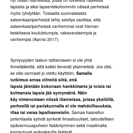
nyt ollaan tilanteessa, jossa on luvallista haaveilla
lapsista ja siksi lapsentekohommiin näissä perheissä
myös ryhdytään. Toisaalta suomalaisista
sateenkaariperheistä tehty selvitys osoittaa, että
sateenkaariperheissä vanhemmat ovat hieman
keskitasoa koulutetumpia, vakavaraisempia ja
vanhempia (Aarnio 2017).
Syntyvyyden laskun taittamiseen ei ole yhtä
ihmelääkettä, siitä kaikki lienevät yksimielisiä. Jos olisi,
se olisi varmasti jo otettu käyttöön.
Samalla
tutkimus
antaa viitteitä
sii
tä
, että
lapsia
jätetään
kokonaan hankkimatta
ja
toisia tai
kolmansia lapsia jää syntymättä
. Näin
käy
nimenomaan niissä
tilanteissa
, joissa
yksilöllä,
perheellä tai pariskunnalla
ei ole mahdollisuuksia,
tilaa tai varaa
lapsi
haaveisiin.
Samaa haaveilun
potentiaalia syövät synkeät ilmastouutiset, taloudellisen
epävarmuuspuheen lisääntyminen sekä maailmalta
kantautuvat epävakautta lisäävät