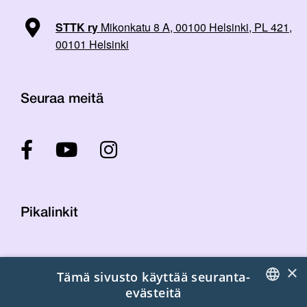
STTK ry
Mikonkatu 8 A, 00100 Helsinki, PL 421,
00101 Helsinki
Seuraa meitä
Pikalinkit
Yhteystiedot
×
Tämä sivusto käyttää seuranta-
Laskutustiedot
evästeitä
STTK:n kuvapankki