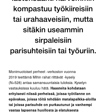
kompastuu työkiireisiin
tai urahaaveisiin, mutta
sitäkin useammin
sirpaleisiin
parisuhteisiin tai työuriin.
Monimuotoiset perheet -verkoston vuonna
2019 teettämä Mihin rahat riittävät -kysely
(N=528) antaa samansuuntaisia tuloksia. Kyselyn
vastauksissa kuuluu hätä.
H
aasteita kohdataan
erityisesti niissä perheissä,
joissa työtilanne on
epävakaa, jo
i
ssa töitä tehdään matalapalkka-aloilla
tai jo
i
ssa parisuhde on purkautunut ja vanhempi
vastaa lapsensa huollosta ja elatuksesta