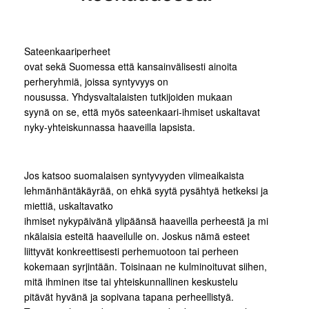
Sateenkaariperheet
ovat sekä Suomessa että kansainvälisesti ainoita
perheryhmiä, joissa syntyvyys on
nousussa. Yhdysvaltalaisten tutkijoiden mukaan
syynä on se, että myös sateenkaari-ihmiset uskaltavat
nyky-yhteiskunnassa haaveilla lapsista.
Jos katsoo suomalaisen syntyvyyden viimeaikaista
lehmänhäntäkäyrää, on ehkä syytä pysähtyä hetkeksi ja
miettiä, uskaltavatko
ihmiset nykypäivänä ylipäänsä haaveilla perheestä ja mi
nkälaisia esteitä haaveilulle on. Joskus nämä esteet
liittyvät konkreettisesti perhemuotoon tai perheen
kokemaan syrjintään. Toisinaan ne kulminoituvat siihen,
mitä ihminen itse tai yhteiskunnallinen keskustelu
pitävät hyvänä ja sopivana tapana perheellistyä.