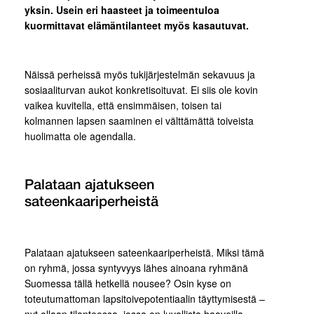
yksin.
Usein eri haasteet ja toimeentuloa
kuormittavat elämäntilanteet myös kasautuvat.
Näissä perheissä myös tukijärjestelmän sekavuus ja
sosiaaliturvan aukot konkretisoituvat. Ei siis ole kovin
vaikea kuvitella, että ensimmäisen, toisen tai
kolmannen lapsen saaminen ei välttämättä toiveista
huolimatta ole agendalla.
Palataan ajatukseen
sateenkaariperheistä
Palataan ajatukseen sateenkaariperheistä. Miksi tämä
on ryhmä, jossa syntyvyys lähes ainoana ryhmänä
Suomessa tällä hetkellä nousee? Osin kyse on
toteutumattoman lapsitoivepotentiaalin täyttymisestä –