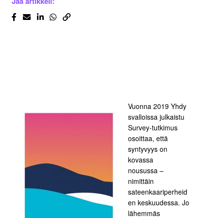
Jaa artikkeli:
Vuonna 2019 Yhdy
svalloissa julkaistu
Survey-tutkimus
osoittaa, että
syntyvyys on
kovassa
nousussa –
nimittäin
sateenkaariperheid
en keskuudessa. Jo
lähemmäs