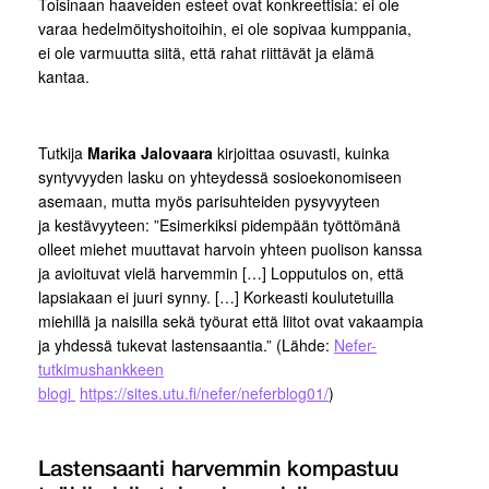
Toisinaan haaveiden esteet ovat konkreettisia: ei ole
varaa hedelmöityshoitoihin, ei ole sopivaa kumppania,
ei ole varmuutta siitä, että rahat riittävät ja elämä
kantaa.
Tutkija
Marika Jalovaara
kirjoittaa osuvasti, kuinka
syntyvyyden lasku on yhteydessä sosioekonomiseen
asemaan, mutta myös parisuhteiden pysyvyyteen
ja kestävyyteen: ”Esimerkiksi pidempään työttömänä
olleet miehet muuttavat harvoin yhteen puolison kanssa
ja avioituvat vielä harvemmin […] Lopputulos on, että
lapsiakaan ei juuri synny. […] Korkeasti koulutetuilla
miehillä ja naisilla sekä työurat että liitot ovat vakaampia
ja yhdessä tukevat lastensaantia.” (Lähde:
Nefer-
tutkimushankkeen
blogi
https://sites.utu.fi/nefer/neferblog01/
)
Lastensaanti harvemmin kompastuu