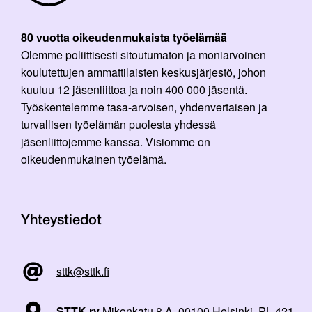
80 vuotta oikeudenmukaista työelämää
Olemme poliittisesti sitoutumaton ja moniarvoinen
koulutettujen ammattilaisten keskusjärjestö, johon
kuuluu 12 jäsenliittoa ja noin 400 000 jäsentä.
Työskentelemme tasa-arvoisen, yhdenvertaisen ja
turvallisen työelämän puolesta yhdessä
jäsenliittojemme kanssa. Visiomme on
oikeudenmukainen työelämä.
Yhteystiedot
sttk@sttk.fi
STTK ry
Mikonkatu 8 A, 00100 Helsinki, PL 421,