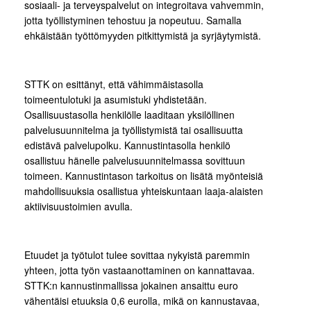
sosiaali- ja terveyspalvelut on integroitava vahvemmin,
jotta työllistyminen tehostuu ja nopeutuu. Samalla
ehkäistään työttömyyden pitkittymistä ja syrjäytymistä.
STTK on esittänyt, että vähimmäistasolla
toimeentulotuki ja asumistuki yhdistetään.
Osallisuustasolla henkilölle laaditaan yksilöllinen
palvelusuunnitelma ja työllistymistä tai osallisuutta
edistävä palvelupolku. Kannustintasolla henkilö
osallistuu hänelle palvelusuunnitelmassa sovittuun
toimeen. Kannustintason tarkoitus on lisätä myönteisiä
mahdollisuuksia osallistua yhteiskuntaan laaja-alaisten
aktiivisuustoimien avulla.
Etuudet ja työtulot tulee sovittaa nykyistä paremmin
yhteen, jotta työn vastaanottaminen on kannattavaa.
STTK:n kannustinmallissa jokainen ansaittu euro
vähentäisi etuuksia 0,6 eurolla, mikä on kannustavaa,