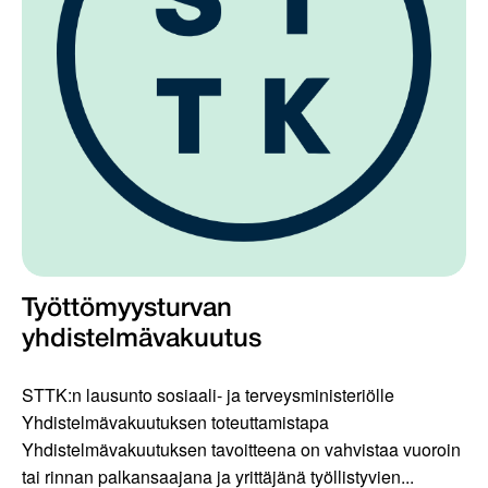
Työttömyysturvan
yhdistelmävakuutus
STTK:n lausunto sosiaali- ja terveysministeriölle
Yhdistelmävakuutuksen toteuttamistapa
Yhdistelmävakuutuksen tavoitteena on vahvistaa vuoroin
tai rinnan palkansaajana ja yrittäjänä työllistyvien...