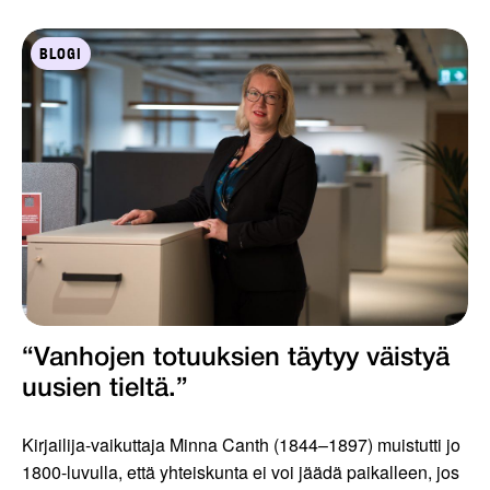
BLOGI
“Vanhojen totuuksien täytyy väistyä
uusien tieltä.”
Kirjailija-vaikuttaja Minna Canth (1844–1897) muistutti jo
1800-luvulla, että yhteiskunta ei voi jäädä paikalleen, jos