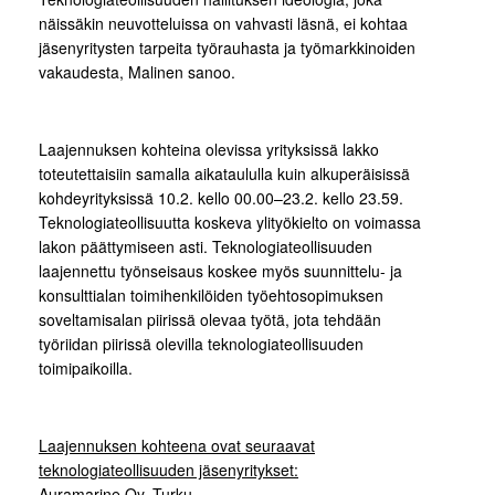
näissäkin neuvotteluissa on vahvasti läsnä, ei kohtaa
jäsenyritysten tarpeita työrauhasta ja työmarkkinoiden
vakaudesta, Malinen sanoo.
Laajennuksen kohteina olevissa yrityksissä lakko
toteutettaisiin samalla aikataululla kuin alkuperäisissä
kohdeyrityksissä 10.2. kello 00.00–23.2. kello 23.59.
Teknologiateollisuutta koskeva ylityökielto on voimassa
lakon päättymiseen asti. Teknologiateollisuuden
laajennettu työnseisaus koskee myös suunnittelu- ja
konsulttialan toimihenkilöiden työehtosopimuksen
soveltamisalan piirissä olevaa työtä, jota tehdään
työriidan piirissä olevilla teknologiateollisuuden
toimipaikoilla.
Laajennuksen kohteena ovat seuraavat
teknologiateollisuuden jäsenyritykset:
Auramarine Oy, Turku