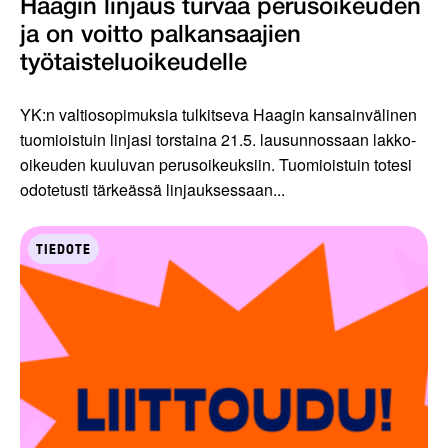
Haagin linjaus turvaa perusoikeuden
ja on voitto palkansaajien
työtaisteluoikeudelle
YK:n valtiosopimuksia tulkitseva Haagin kansainvälinen
tuomioistuin linjasi torstaina 21.5. lausunnossaan lakko-
oikeuden kuuluvan perusoikeuksiin. Tuomioistuin totesi
odotetusti tärkeässä linjauksessaan...
TIEDOTE