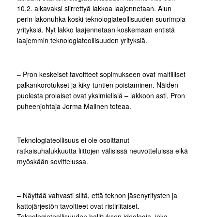
10.2. alkavaksi siirrettyä lakkoa laajennetaan. Alun
perin lakonuhka koski teknologiateollisuuden suurimpia
yrityksiä. Nyt lakko laajennetaan koskemaan entistä
laajemmin teknologiateollisuuden yrityksiä.
– Pron keskeiset tavoitteet sopimukseen ovat maltilliset
palkankorotukset ja kiky-tuntien poistaminen. Näiden
puolesta prolaiset ovat yksimielisiä – lakkoon asti, Pron
puheenjohtaja Jorma Malinen toteaa.
Teknologiateollisuus ei ole osoittanut
ratkaisuhalukkuutta liittojen välisissä neuvotteluissa eikä
myöskään sovittelussa.
– Näyttää vahvasti siltä, että teknon jäsenyritysten ja
kattojärjestön tavoitteet ovat ristiriitaiset.
Teknologiateollisuuden hallituksen ideologia, joka