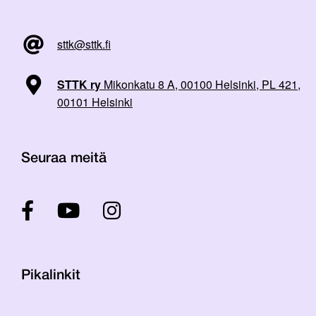
sttk@sttk.fi
STTK ry
Mikonkatu 8 A, 00100 Helsinki, PL 421,
00101 Helsinki
Seuraa meitä
Pikalinkit