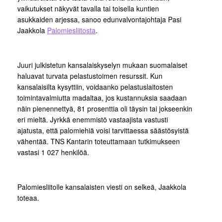
vaikutukset näkyvät tavalla tai toisella kuntien
asukkaiden arjessa, sanoo edunvalvontajohtaja Pasi
Jaakkola
Palomiesliitosta
.
Juuri julkistetun kansalaiskyselyn mukaan suomalaiset
haluavat turvata pelastustoimen resurssit. Kun
kansalaisilta kysyttiin, voidaanko pelastuslaitosten
toimintavalmiutta madaltaa, jos kustannuksia saadaan
näin pienennettyä, 81 prosenttia oli täysin tai jokseenkin
eri mieltä. Jyrkkä enemmistö vastaajista vastusti
ajatusta, että palomiehiä voisi tarvittaessa säästösyistä
vähentää. TNS Kantarin toteuttamaan tutkimukseen
vastasi 1 027 henkilöä.
Palomiesliitolle kansalaisten viesti on selkeä, Jaakkola
toteaa.