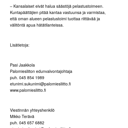
– Kansalaiset eivät halua säästöjä pelastustoimeen.
Kuntapäättäjien pitää kantaa vastuunsa ja varmistaa,
että oman alueen pelastustoimi tuottaa riittävää ja
välitöntä apua hätätilanteissa.
Lisätietoja:
Pasi Jaakkola
Palomiesliiton edunvalvontajohtaja
puh. 045 854 1989
etunimi.sukunimi@palomiesliitto.fi
www.palomiesliitto.fi
Viestinnän yhteyshenkilö
Mikko Terävä
puh. 045 657 6882