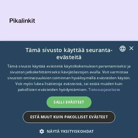
Pikalinkit
Yhteystiedot
×
Tämä sivusto käyttää seuranta-
Laskutustiedot
evästeitä
STTK:n kuvapankki
FINNISH
Tietosuojaseloste
Tämä sivusto käyttää evästeitä käyttökokemuksen parantamiseksi ja
sivuston jatkokehittämiseksi kävijätilastojen avulla. Voit varmistaa
Turvallisemman tilan periaatteet
ENGLISH
sivuston ominaisuuksien toiminnan hyväksymällä evästeiden käytön.
Voit myös lukea lisätietoja evästeistä, tai estää muiden kuin
SWEDISH
pakollisten evästeiden hyödyntämisen.
Tietosuojaseloste
SALLI EVÄSTEET
ESTÄ MUUT KUIN PAKOLLISET EVÄSTEET
© 2026
STTK.
Made with ❤ by
Avoin.Systems
NÄYTÄ YKSITYISKOHDAT