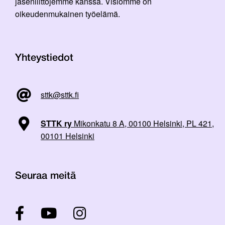
jäsenliittojemme kanssa. Visiomme on
oikeudenmukainen työelämä.
Yhteystiedot
sttk@sttk.fi
STTK ry
Mikonkatu 8 A, 00100 Helsinki, PL 421,
00101 Helsinki
Seuraa meitä