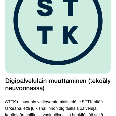
Digipalvelulain muuttaminen (tekoäly
neuvonnassa)
STTK:n lausunto valtiovarainministeriölle STTK pitää
tärkeänä, että julkishallinnon digitaalisia palveluja
kehitetään hallitusti, vastuullisesti ja henkilöstöä sekä