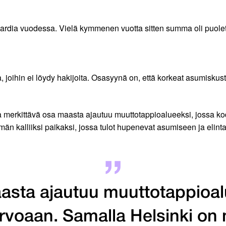
jardia vuodessa. Vielä kymmenen vuotta sitten summa oli puolet
joihin ei löydy hakijoita. Osasyynä on, että korkeat asumiskusta
a merkittävä osa maasta ajautuu muuttotappioalueeksi, jossa ko
än kalliiksi paikaksi, jossa tulot hupenevat asumiseen ja elinta
asta ajautuu muuttotappioalu
rvoaan. Samalla Helsinki o