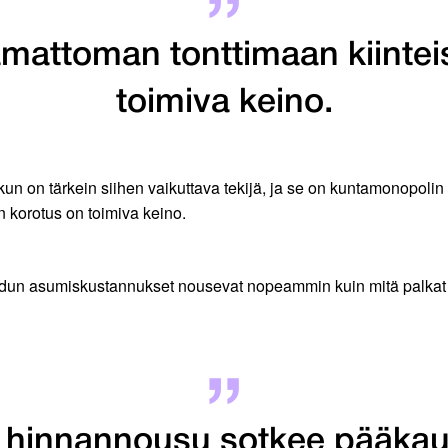
amattoman tonttimaan kiintei
toimiva keino.
n on tärkein siihen vaikuttava tekijä, ja se on kuntamonopolin 
 korotus on toimiva keino.
eudun asumiskustannukset nousevat nopeammin kuin mitä palkat no
 hinnannousu sotkee pääkaup