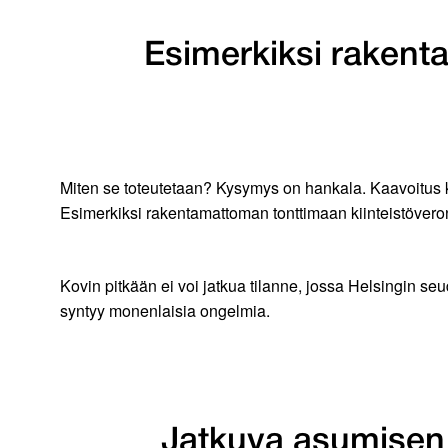
Esimerkiksi rakent
Miten se toteutetaan? Kysymys on hankala. Kaavoitus ku
Esimerkiksi rakentamattoman tonttimaan kiinteistöveron
Kovin pitkään ei voi jatkua tilanne, jossa Helsingin s
syntyy monenlaisia ongelmia.
Jatkuva asumisen