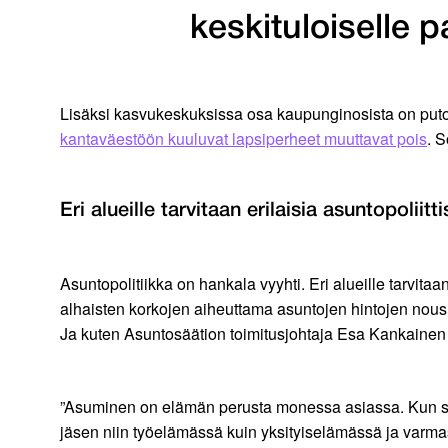
keskituloiselle p
Lisäksi kasvukeskuksissa osa kaupunginosista on putoam
kantaväestöön kuuluvat lapsiperheet muuttavat pois
. S
Eri alueille tarvitaan erilaisia asuntopoliitt
Asuntopolitiikka on hankala vyyhti. Eri alueille tarvitaan
alhaisten korkojen aiheuttama asuntojen hintojen nousun
Ja kuten Asuntosäätion toimitusjohtaja Esa Kankainen ki
”Asuminen on elämän perusta monessa asiassa. Kun se 
jäsen niin työelämässä kuin yksityiselämässä ja varm