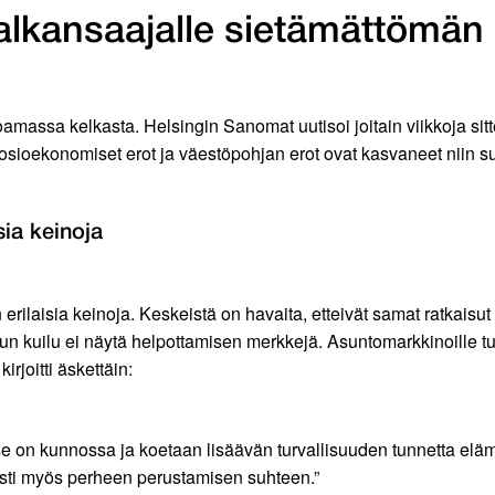
alkansaajalle sietämättömän k
assa kelkasta. Helsingin Sanomat uutisoi joitain viikkoja sitten
osioekonomiset erot ja väestöpohjan erot ovat kasvaneet niin suur
isia keinoja
 erilaisia keinoja. Keskeistä on havaita, etteivät samat ratkaisut 
 kuilu ei näytä helpottamisen merkkejä. Asuntomarkkinoille tulev
rjoitti äskettäin:
on kunnossa ja koetaan lisäävän turvallisuuden tunnetta eläm
asti myös perheen perustamisen suhteen.”