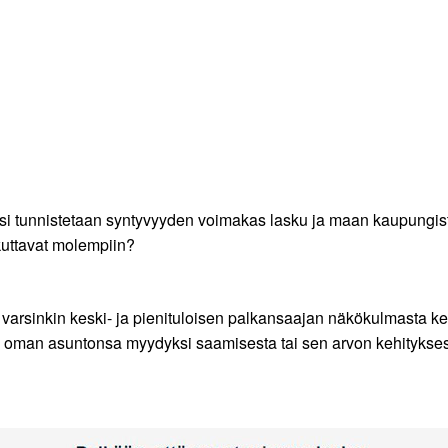
si tunnistetaan syntyvyyden voimakas lasku ja maan kaupungis
kuttavat molempiin?
 varsinkin keski- ja pienituloisen palkansaajan näkökulmasta 
n oman asuntonsa myydyksi saamisesta tai sen arvon kehitykses