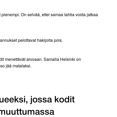
 pienempi. On selvää, ettei samaa tahtia voida jatkaa
nnukset pelottavat hakijoita pois.
dit menettävät arvoaan. Samalla Helsinki on
so jää matalaksi.
eeksi, jossa kodit
n muuttumassa