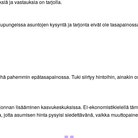
siä ja vastauksia on tarjolla.
aupungeissa asuntojen kysyntä ja tarjonta eivät ole tasapainoss
 yhä pahemmin epätasapainossa. Tuki siirtyy hintoihin, ainakin os
onnan lisääminen kasvukeskuksissa. Ei-ekonomistikielellä tämä
 jotta asumisen hinta pysyisi siedettävänä, vaikka muuttopaine