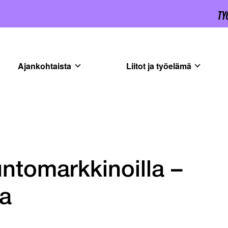
Ajankohtaista
Liitot ja työelämä
ntomarkkinoilla –
ja