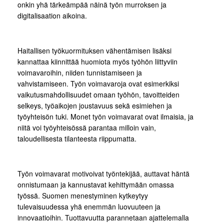
onkin yhä tärkeämpää näinä työn murroksen ja
digitalisaation aikoina.
Haitallisen työkuormituksen vähentämisen lisäksi
kannattaa kiinnittää huomiota myös työhön liittyviin
voimavaroihin, niiden tunnistamiseen ja
vahvistamiseen. Työn voimavaroja ovat esimerkiksi
vaikutusmahdollisuudet omaan työhön, tavoitteiden
selkeys, työaikojen joustavuus sekä esimiehen ja
työyhteisön tuki. Monet työn voimavarat ovat ilmaisia, ja
niitä voi työyhteisössä parantaa milloin vain,
taloudellisesta tilanteesta riippumatta.
Työn voimavarat motivoivat työntekijää, auttavat häntä
onnistumaan ja kannustavat kehittymään omassa
työssä. Suomen menestyminen kytkeytyy
tulevaisuudessa yhä enemmän luovuuteen ja
innovaatioihin. Tuottavuutta parannetaan ajattelemalla