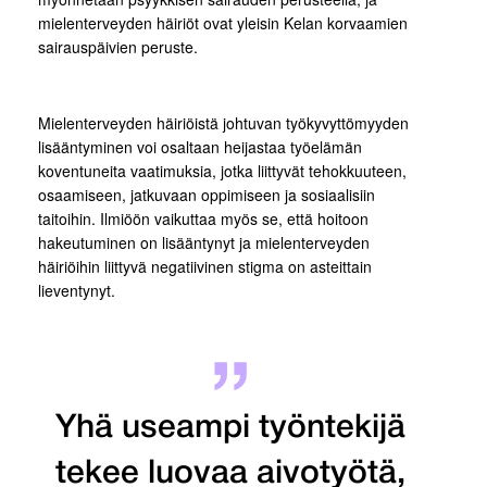
mielenterveyden häiriöt ovat yleisin Kelan korvaamien
sairauspäivien peruste.
Mielenterveyden häiriöistä johtuvan työkyvyttömyyden
lisääntyminen voi osaltaan heijastaa työelämän
koventuneita vaatimuksia, jotka liittyvät tehokkuuteen,
osaamiseen, jatkuvaan oppimiseen ja sosiaalisiin
taitoihin. Ilmiöön vaikuttaa myös se, että hoitoon
hakeutuminen on lisääntynyt ja mielenterveyden
häiriöihin liittyvä negatiivinen stigma on asteittain
lieventynyt.
Yhä useampi työntekijä
tekee luovaa aivotyötä,