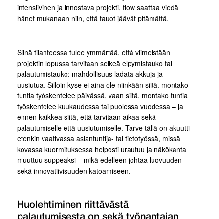
intensiivinen ja innostava projekti, flow saattaa viedä
hänet mukanaan niin, että tauot jäävät pitämättä.
Siinä tilanteessa tulee ymmärtää, että viimeistään
projektin lopussa tarvitaan selkeä elpymistauko tai
palautumistauko: mahdollisuus ladata akkuja ja
uusiutua. Silloin kyse ei aina ole niinkään siitä, montako
tuntia työskentelee päivässä, vaan siitä, montako tuntia
työskentelee kuukaudessa tai puolessa vuodessa – ja
ennen kaikkea siitä, että tarvitaan aikaa sekä
palautumiselle että uusiutumiselle. Tarve tällä on akuutti
etenkin vaativassa asiantuntija- tai tietotyössä, missä
kovassa kuormituksessa helposti urautuu ja näkökanta
muuttuu suppeaksi – mikä edelleen johtaa luovuuden
sekä innovatiivisuuden katoamiseen.
Huolehtiminen riittävästä
palautumisesta on sekä työnantajan