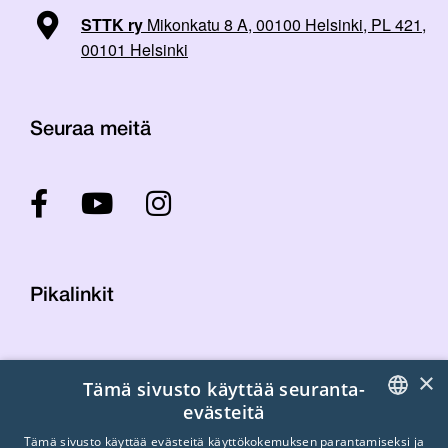
STTK ry
Mikonkatu 8 A, 00100 Helsinki, PL 421,
00101 Helsinki
Seuraa meitä
Pikalinkit
Yhteystiedot
×
Tämä sivusto käyttää seuranta-
Laskutustiedot
evästeitä
STTK:n kuvapankki
FINNISH
Tietosuojaseloste
Tämä sivusto käyttää evästeitä käyttökokemuksen parantamiseksi ja