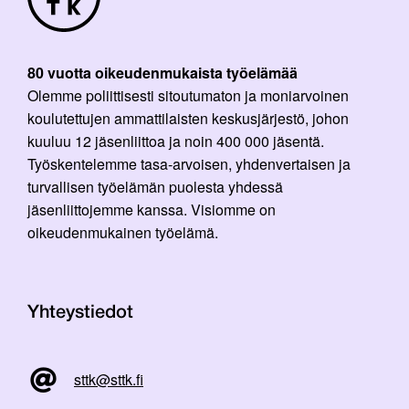
80 vuotta oikeudenmukaista työelämää
Olemme poliittisesti sitoutumaton ja moniarvoinen
koulutettujen ammattilaisten keskusjärjestö, johon
kuuluu 12 jäsenliittoa ja noin 400 000 jäsentä.
Työskentelemme tasa-arvoisen, yhdenvertaisen ja
turvallisen työelämän puolesta yhdessä
jäsenliittojemme kanssa. Visiomme on
oikeudenmukainen työelämä.
Yhteystiedot
sttk@sttk.fi