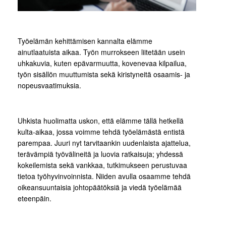
Työelämän kehittämisen kannalta elämme
ainutlaatuista aikaa. Työn murrokseen liitetään usein
uhkakuvia, kuten epävarmuutta, kovenevaa kilpailua,
työn sisällön muuttumista sekä kiristyneitä osaamis- ja
nopeusvaatimuksia.
Uhkista huolimatta uskon, että elämme tällä hetkellä
kulta-aikaa, jossa voimme tehdä työelämästä entistä
parempaa. Juuri nyt tarvitaankin uudenlaista ajattelua,
terävämpiä työvälineitä ja luovia ratkaisuja; yhdessä
kokeilemista sekä vankkaa, tutkimukseen perustuvaa
tietoa työhyvinvoinnista. Niiden avulla osaamme tehdä
oikeansuuntaisia johtopäätöksiä ja viedä työelämää
eteenpäin.