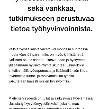
sekä vankkaa,
tutkimukseen perustuvaa
tietoa työhyvinvoinnista.
Vaikka työssä käyvä väestö voi monessa suhteessa
muuta väestöä paremmin, on myös kriittistä, että
työllisten osuus saadaan kasvamaan ja pystymme
ylläpitämään hyvinvointiyhteiskuntaa. Esimerkiksi
ehkäisemällä työuupumusta ja lisäämällä työn imua –
myönteistä tunne- ja motivaatiotilaa työssä –
vaikutetaan laajasti mielen hyvinvointiin.
Mielenterveydestä on tullut avainkysymys työelämässä.
Uusista työkyvyttömyyseläkkeistä joka kolmas
myönnetään psyykkisen sairauden perusteella, ja