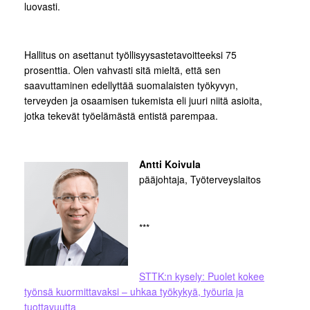
luovasti.
Hallitus on asettanut työllisyysastetavoitteeksi 75
prosenttia. Olen vahvasti sitä mieltä, että sen
saavuttaminen edellyttää suomalaisten työkyvyn,
terveyden ja osaamisen tukemista eli juuri niitä asioita,
jotka tekevät työelämästä entistä parempaa.
Antti Koivula
pääjohtaja, Työterveyslaitos
***
STTK:n kysely: Puolet kokee
työnsä kuormittavaksi – uhkaa työkykyä, työuria ja
tuottavuutta