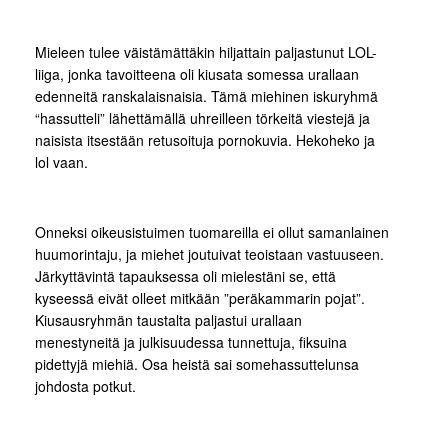
Mieleen tulee väistämättäkin hiljattain paljastunut LOL-
liiga, jonka tavoitteena oli kiusata somessa urallaan
edenneitä ranskalaisnaisia. Tämä miehinen iskuryhmä
“hassutteli” lähettämällä uhreilleen törkeitä viestejä ja
naisista itsestään retusoituja pornokuvia. Hekoheko ja
lol vaan.
Onneksi oikeusistuimen tuomareilla ei ollut samanlainen
huumorintaju, ja miehet joutuivat teoistaan vastuuseen.
Järkyttävintä tapauksessa oli mielestäni se, että
kyseessä eivät olleet mitkään ”peräkammarin pojat”.
Kiusausryhmän taustalta paljastui urallaan
menestyneitä ja julkisuudessa tunnettuja, fiksuina
pidettyjä miehiä. Osa heistä sai somehassuttelunsa
johdosta potkut.