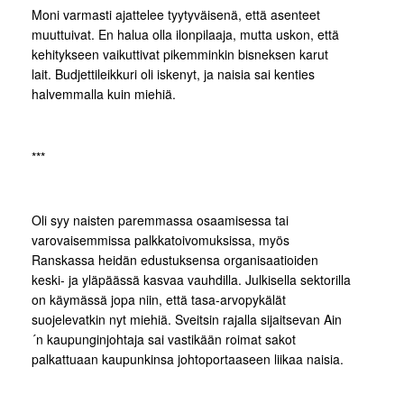
Moni varmasti ajattelee tyytyväisenä, että asenteet
muuttuivat. En halua olla ilonpilaaja, mutta uskon, että
kehitykseen vaikuttivat pikemminkin bisneksen karut
lait. Budjettileikkuri oli iskenyt, ja naisia sai kenties
halvemmalla kuin miehiä.
***
Oli syy naisten paremmassa osaamisessa tai
varovaisemmissa palkkatoivomuksissa, myös
Ranskassa heidän edustuksensa organisaatioiden
keski- ja yläpäässä kasvaa vauhdilla. Julkisella sektorilla
on käymässä jopa niin, että tasa-arvopykälät
suojelevatkin nyt miehiä. Sveitsin rajalla sijaitsevan Ain
´n kaupunginjohtaja sai vastikään roimat sakot
palkattuaan kaupunkinsa johtoportaaseen liikaa naisia.