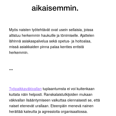
aikaisemmin.
Myös naisten työtehtävät ovat usein sellaisia, joissa
altistuu herkemmin haukuille ja tönimiselle. Ajattelen
lähinnä asiakaspalvelua sekä opetus- ja hoitoalaa,
missä asiakkaiden pinna palaa kenties entistä
herkemmin.
***
Työpaikkaväkivallan
tuplaantumsta ei voi kuitenkaan
kuitata näin helposti. Ranskalaistutkijoiden mukaan
väkivallan lisääntymiseen vaikuttaa olennaisesti se, että
naiset etenevät urallaan. Eteenpäin menevä nainen
herättää kateutta ja agressioita organisaatiossa.