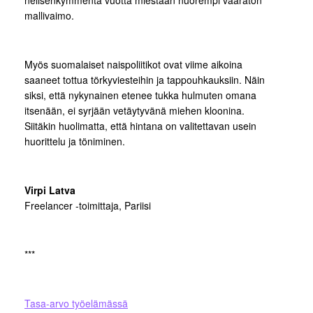
nelisenkymmentä vuotta miestään nuorempi vaaraton
mallivaimo.
Myös suomalaiset naispoliitikot ovat viime aikoina
saaneet tottua törkyviesteihin ja tappouhkauksiin. Näin
siksi, että nykynainen etenee tukka hulmuten omana
itsenään, ei syrjään vetäytyvänä miehen kloonina.
Siitäkin huolimatta, että hintana on valitettavan usein
huorittelu ja töniminen.
Virpi Latva
Freelancer -toimittaja, Pariisi
***
Tasa-arvo työelämässä