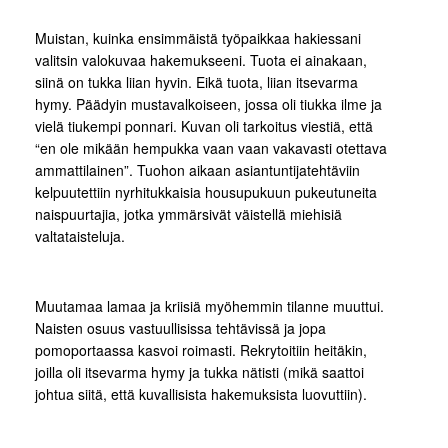
Muistan, kuinka ensimmäistä työpaikkaa hakiessani
valitsin valokuvaa hakemukseeni. Tuota ei ainakaan,
siinä on tukka liian hyvin. Eikä tuota, liian itsevarma
hymy. Päädyin mustavalkoiseen, jossa oli tiukka ilme ja
vielä tiukempi ponnari. Kuvan oli tarkoitus viestiä, että
“en ole mikään hempukka vaan vaan vakavasti otettava
ammattilainen”. Tuohon aikaan asiantuntijatehtäviin
kelpuutettiin nyrhitukkaisia housupukuun pukeutuneita
naispuurtajia, jotka ymmärsivät väistellä miehisiä
valtataisteluja.
Muutamaa lamaa ja kriisiä myöhemmin tilanne muuttui.
Naisten osuus vastuullisissa tehtävissä ja jopa
pomoportaassa kasvoi roimasti. Rekrytoitiin heitäkin,
joilla oli itsevarma hymy ja tukka nätisti (mikä saattoi
johtua siitä, että kuvallisista hakemuksista luovuttiin).