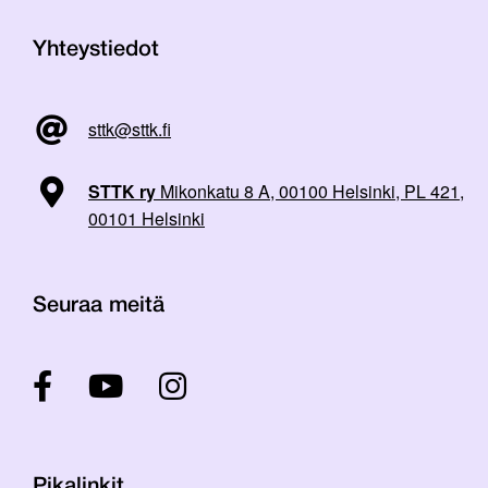
Yhteystiedot
sttk@sttk.fi
STTK ry
Mikonkatu 8 A, 00100 Helsinki, PL 421,
00101 Helsinki
Seuraa meitä
Pikalinkit