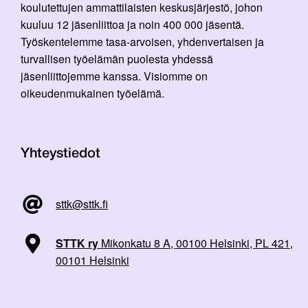
koulutettujen ammattilaisten keskusjärjestö, johon
kuuluu 12 jäsenliittoa ja noin 400 000 jäsentä.
Työskentelemme tasa-arvoisen, yhdenvertaisen ja
turvallisen työelämän puolesta yhdessä
jäsenliittojemme kanssa. Visiomme on
oikeudenmukainen työelämä.
Yhteystiedot
sttk@sttk.fi
STTK ry
Mikonkatu 8 A, 00100 Helsinki, PL 421,
00101 Helsinki