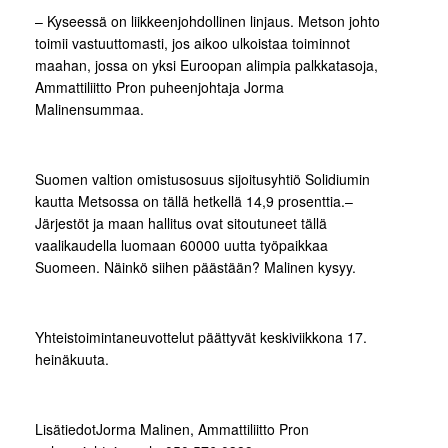
– Kyseessä on liikkeenjohdollinen linjaus. Metson johto
toimii vastuuttomasti, jos aikoo ulkoistaa toiminnot
maahan, jossa on yksi Euroopan alimpia palkkatasoja,
Ammattiliitto Pron puheenjohtaja Jorma
Malinensummaa.
Suomen valtion omistusosuus sijoitusyhtiö Solidiumin
kautta Metsossa on tällä hetkellä 14,9 prosenttia.–
Järjestöt ja maan hallitus ovat sitoutuneet tällä
vaalikaudella luomaan 60000 uutta työpaikkaa
Suomeen. Näinkö siihen päästään? Malinen kysyy.
Yhteistoimintaneuvottelut päättyvät keskiviikkona 17.
heinäkuuta.
LisätiedotJorma Malinen, Ammattiliitto Pron