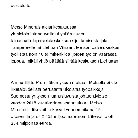
perustetta.
Metso Minerals aloitti kesäkuussa
yhteistoimintaneuvottelut yhtiön uuden
taloushallintopalvelukeskuksen sijoittamisesta joko
Tampereelle tai Liettuan Vilnaan. Metson palvelukeskus
työllistää noin 40 toimihenkilöä, joiden työ on vaarassa
loppua, mikäli yhtiö päättää siirtää keskuksen Liettuaan.
Ammattiliitto Pron näkemyksen mukaan Metsolla ei ole
liiketaloudellista perustetta ulkoistaa työpaikkoja
Suomesta yrityksen tunnusluvuista johtuen.Metson
vuoden 2018 vuosikertomuksenmukaan Metso
Mineralsin liikevaihto kasvoi vuoden aikana 19
prosenttia ja oli 2 453 miljoonaa euroa. Liikevoitto oli
254 miljoonaa euroa.