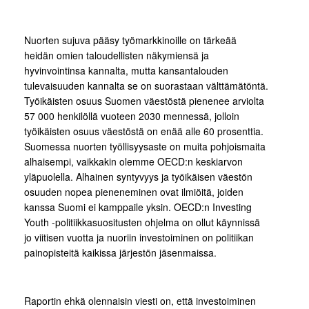
Nuorten sujuva pääsy työmarkkinoille on tärkeää
heidän omien taloudellisten näkymiensä ja
hyvinvointinsa kannalta, mutta kansantalouden
tulevaisuuden kannalta se on suorastaan välttämätöntä.
Työikäisten osuus Suomen väestöstä pienenee arviolta
57 000 henkilöllä vuoteen 2030 mennessä, jolloin
työikäisten osuus väestöstä on enää alle 60 prosenttia.
Suomessa nuorten työllisyysaste on muita pohjoismaita
alhaisempi, vaikkakin olemme OECD:n keskiarvon
yläpuolella. Alhainen syntyvyys ja työikäisen väestön
osuuden nopea pieneneminen ovat ilmiöitä, joiden
kanssa Suomi ei kamppaile yksin. OECD:n Investing
Youth -politiikkasuositusten ohjelma on ollut käynnissä
jo viitisen vuotta ja nuoriin investoiminen on politiikan
painopisteitä kaikissa järjestön jäsenmaissa.
Raportin ehkä olennaisin viesti on, että investoiminen