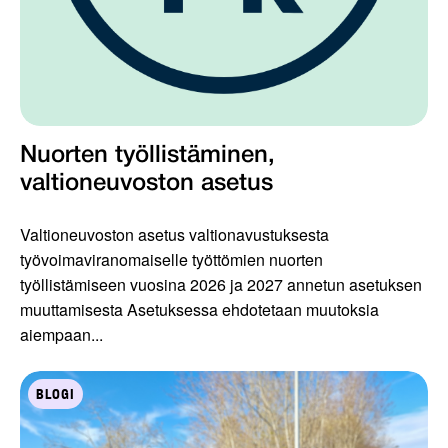
Nuorten työllistäminen,
valtioneuvoston asetus
Valtioneuvoston asetus valtionavustuksesta
työvoimaviranomaiselle työttömien nuorten
työllistämiseen vuosina 2026 ja 2027 annetun asetuksen
muuttamisesta Asetuksessa ehdotetaan muutoksia
aiempaan...
BLOGI