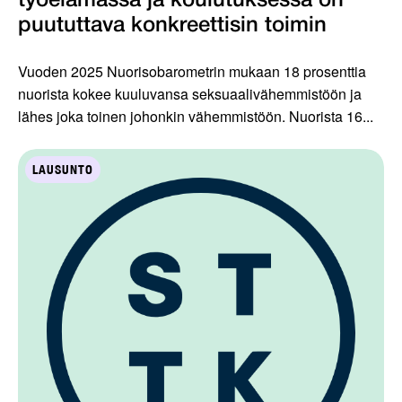
työelämässä ja koulutuksessa on
puututtava konkreettisin toimin
Vuoden 2025 Nuorisobarometrin mukaan 18 prosenttia
nuorista kokee kuuluvansa seksuaalivähemmistöön ja
lähes joka toinen johonkin vähemmistöön. Nuorista 16...
LAUSUNTO