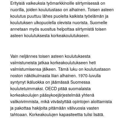
Erityisiä vaikeuksia työmarkkinoille siirtymisessä on
nuorilla, joiden koulutustaso on alhainen. Toisen asteen
koulutus puuttuu lähes puolelta kaikista työelämän ja
koulutuksen ulkopuolella olevista nuorista. Suomelle
annetaan myös suositus helpottaa siirtymistä toisen
asteen koulutuksesta korkeakoulutukseen.
Vain neljännes toisen asteen koulutuksesta
valmistuneista jatkaa korkeakoulutukseen heti
valmistumisensa jälkeen. Tämä luku on koulutustason
noston näkökulmasta liian alhainen. 1970-luvulla
syntynyt ikäluokka on jäämässä Suomessa
koulutetuimmaksi. OECD pitää suomalaista
korkeakoulujen pääsykoejärjestelmää yhtenä
valikoivimmista, mikä viivästyttää opintojen aloittamista
ja pakottaa hakijoita pitämään välivuosia vasten
tahtoaan. Korkeakoulujen kapasiteettia tulisi lisätä.