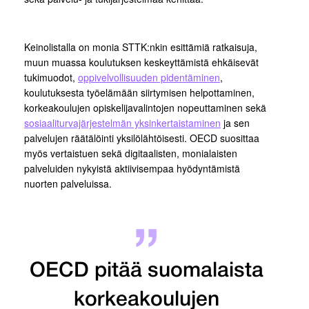
Keinolistalla on monia STTK:nkin esittämiä ratkaisuja,
muun muassa koulutuksen keskeyttämistä ehkäisevät
tukimuodot,
oppivelvollisuuden pidentäminen
,
koulutuksesta työelämään siirtymisen helpottaminen,
korkeakoulujen opiskelijavalintojen nopeuttaminen sekä
sosiaaliturvajärjestelmän yksinkertaistaminen
ja sen
palvelujen räätälöinti yksilölähtöisesti. OECD suosittaa
myös vertaistuen sekä digitaalisten, monialaisten
palveluiden nykyistä aktiivisempaa hyödyntämistä
nuorten palveluissa.
OECD pitää suomalaista
korkeakoulujen