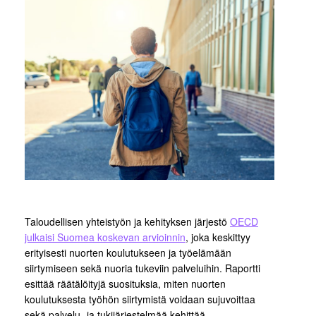
Taloudellisen yhteistyön ja kehityksen järjestö
OECD
julkaisi Suomea koskevan arvioinnin
, joka keskittyy
erityisesti nuorten koulutukseen ja työelämään
siirtymiseen sekä nuoria tukeviin palveluihin. Raportti
esittää räätälöityjä suosituksia, miten nuorten
koulutuksesta työhön siirtymistä voidaan sujuvoittaa
sekä palvelu- ja tukijärjestelmää kehittää.