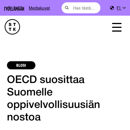
Mediakuvat
FI
BLOGI
OECD suosittaa
Suomelle
oppivelvollisuusiän
nostoa