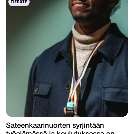
TIEDOTE
Sateenkaarinuorten syrjintään