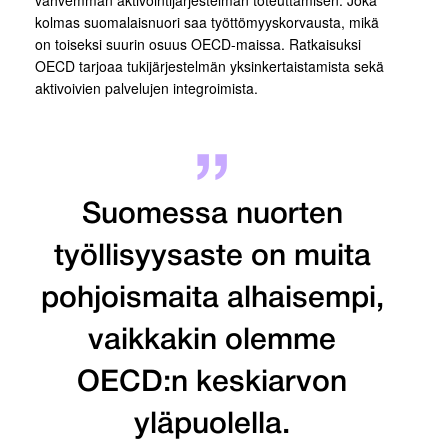
vahvemman aktivointijärjestelmän toteuttamisen. Joka
kolmas suomalaisnuori saa työttömyyskorvausta, mikä
on toiseksi suurin osuus OECD-maissa. Ratkaisuksi
OECD tarjoaa tukijärjestelmän yksinkertaistamista sekä
aktivoivien palvelujen integroimista.
Suomessa nuorten
työllisyysaste on muita
pohjoismaita alhaisempi,
vaikkakin olemme
OECD:n keskiarvon
yläpuolella.