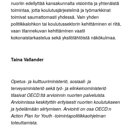
nuoriin edellyttää kansakunnalta visiointia ja yhtenäistä
toimintaa, jotta koulutusjärjestelmä ja työmarkkinat
toimivat saumattomasti yhdessä. Vain yhden
politiikkalohkon tai koulutussektorin kehittäminen ei riitä,
vaan tilannekuvan kehittäminen vaatii
kokonaistarkastelua sekä yksilölähtöistä näkökulmaa.
Taina Vallander
Opetus- ja kulttuuriministeriö, sosiaali- ja
terveysministeriö sekä työ- ja elinkeinoministeriö
tilasivat OECD:ltä arvioinnin nuorten palveluista.
Arvioinnissa keskityttiin erityisesti nuorten koulutukseen
ja työelämään siirtymisen. Arviointi on osa OECD:n
Action Plan for Youth -toimintapolitiikkaohjelman
toteuttamista.