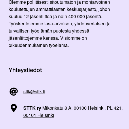
Olemme poliittisesti sitoutumaton ja moniarvoinen
koulutettujen ammattilaisten keskusjärjestö, johon
kuuluu 12 jäsenliittoa ja noin 400 000 jäsentä.
Työskentelemme tasa-arvoisen, yhdenvertaisen ja
turvallisen työelämän puolesta yhdessä
jäsenliittojemme kanssa. Visiomme on
oikeudenmukainen työelämä.
Yhteystiedot
sttk@sttk.fi
STTK ry
Mikonkatu 8 A, 00100 Helsinki, PL 421,
00101 Helsinki