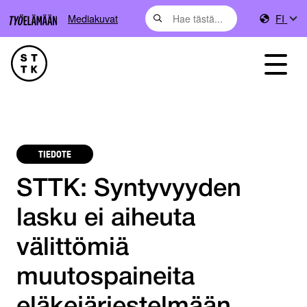
Mediakuvat
FI
TIEDOTE
STTK: Syntyvyyden
lasku ei aiheuta
välittömiä
muutospaineita