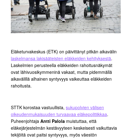
Eläketurvakeskus (ETK) on päivittänyt pitkän aikavälin
laskelmansa lakisääteisten eläkkeiden kehityksestä
.
Laskelmien perusteella eläkkeiden rahoitusnäkymät
ovat lähivuosikymmeninä vakaat, mutta pidemmällä
aikavälillä alhainen syntyvyys vaikeuttaa eläkkeiden
rahoitusta.
STTK korostaa vastuullista,
sukupolvien välisen
oikeudenmukaisuuden turvaavaa eläkepolitiikkaa
.
Puheenjohtaja
Antti Palola
muistuttaa, että
eläkejärjestelmän kestävyyteen keskeisesti vaikuttavia
tekijöitä ovat paitsi syntyvyys, myös väestön