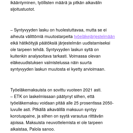
ikääntyminen, työllisten määrä ja pitkän aikavälin
sijoitustuotot.
– Syntyvyyden lasku on huolestuttavaa, mutta se ei
aiheuta välittömiä muutostarpeita
työeläkejärjestelmään
eikä hätiköityjä päätöksiä järjestelmän uudistamiseksi
ole tarpeen tehdä. Syntyvyyden laskun syitä on
kuitenkin analysoitava tarkasti. Voimassa olevan
eläkeuudistuksen valmistelussa näin suurta
syntyvyyden laskun muutosta ei kyetty arvioimaan.
Työeläkemaksuista on sovittu vuoteen 2021 asti.
– ETK on laskelmissaan päätynyt siihen, että
työeläkemaksu voidaan pitää alle 25 prosentissa 2050-
luvulle asti. Pitkällä aikavälillä maksuun syntyy
korotuspaine, ja siihen on syytä varautua riittävän
ajoissa. Maksuista neuvottelemista ei ole tarpeen
aikaistaa, Palola sanoo.