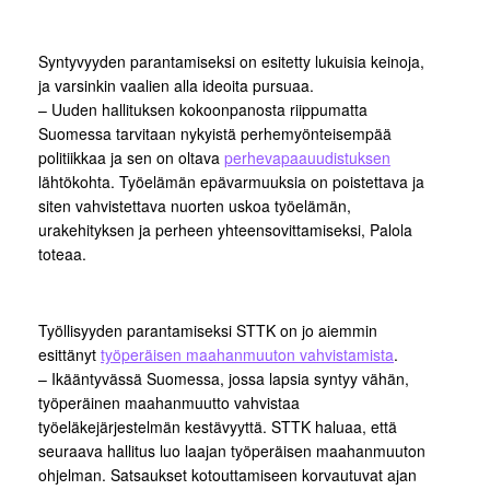
Syntyvyyden parantamiseksi on esitetty lukuisia keinoja,
ja varsinkin vaalien alla ideoita pursuaa.
– Uuden hallituksen kokoonpanosta riippumatta
Suomessa tarvitaan nykyistä perhemyönteisempää
politiikkaa ja sen on oltava
perhevapaauudistuksen
lähtökohta. Työelämän epävarmuuksia on poistettava ja
siten vahvistettava nuorten uskoa työelämän,
urakehityksen ja perheen yhteensovittamiseksi, Palola
toteaa.
Työllisyyden parantamiseksi STTK on jo aiemmin
esittänyt
työperäisen maahanmuuton vahvistamista
.
– Ikääntyvässä Suomessa, jossa lapsia syntyy vähän,
työperäinen maahanmuutto vahvistaa
työeläkejärjestelmän kestävyyttä. STTK haluaa, että
seuraava hallitus luo laajan työperäisen maahanmuuton
ohjelman. Satsaukset kotouttamiseen korvautuvat ajan