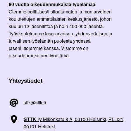
80 vuotta oikeudenmukaista työelämää
Olemme poliittisesti sitoutumaton ja moniarvoinen
koulutettujen ammattilaisten keskusjärjestö, johon
kuuluu 12 jäsenliittoa ja noin 400 000 jäsentä.
Työskentelemme tasa-arvoisen, yhdenvertaisen ja
turvallisen työelämän puolesta yhdessä
jäsenliittojemme kanssa. Visiomme on
oikeudenmukainen työelämä.
Yhteystiedot
sttk@sttk.fi
STTK ry
Mikonkatu 8 A, 00100 Helsinki, PL 421,
00101 Helsinki