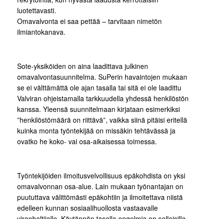
luotettavasti.
Omavalvonta ei saa pettää – tarvitaan nimetön
ilmiantokanava.
Sote-yksiköiden on aina laadittava julkinen
omavalvontasuunnitelma. SuPerin havaintojen mukaan
se ei välttämättä ole ajan tasalla tai sitä ei ole laadittu
Valviran ohjeistamalla tarkkuudella yhdessä henkilöstön
kanssa. Yleensä suunnitelmaan kirjataan esimerkiksi
”henkilöstömäärä on riittävä”, vaikka siinä pitäisi eritellä
kuinka monta työntekijää on missäkin tehtävässä ja
ovatko he koko- vai osa-aikaisessa toimessa.
Työntekijöiden ilmoitusvelvollisuus epäkohdista on yksi
omavalvonnan osa-alue. Lain mukaan työnantajan on
puututtava välittömästi epäkohtiin ja ilmoitettava niistä
edelleen kunnan sosiaalihuollosta vastaavalle
viranhaltijalle. Käytännön tasolla ongelmia on sellaisilla