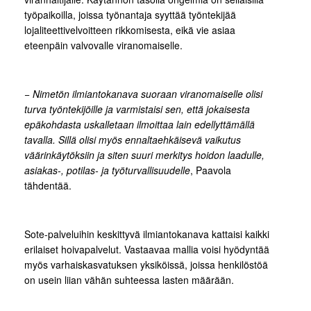
työpaikoilla, joissa työnantaja syyttää työntekijää
lojaliteettivelvoitteen rikkomisesta, eikä vie asiaa
eteenpäin valvovalle viranomaiselle.
−
Nimetön ilmiantokanava suoraan viranomaiselle olisi
turva työntekijöille ja varmistaisi sen, että jokaisesta
epäkohdasta uskalletaan ilmoittaa lain edellyttämällä
tavalla. Sillä olisi myös ennaltaehkäisevä vaikutus
väärinkäytöksiin ja siten suuri merkitys hoidon laadulle,
asiakas-, potilas- ja työturvallisuudelle
, Paavola
tähdentää.
Sote-palveluihin keskittyvä ilmiantokanava kattaisi kaikki
erilaiset hoivapalvelut. Vastaavaa mallia voisi hyödyntää
myös varhaiskasvatuksen yksiköissä, joissa henkilöstöä
on usein liian vähän suhteessa lasten määrään.