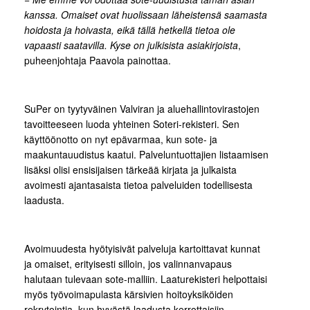
kanssa. Omaiset ovat huolissaan läheistensä saamasta
hoidosta ja hoivasta, eikä tällä hetkellä tietoa ole
vapaasti saatavilla. Kyse on julkisista asiakirjoista
,
puheenjohtaja Paavola painottaa.
SuPer on tyytyväinen Valviran ja aluehallintovirastojen
tavoitteeseen luoda yhteinen Soteri-rekisteri. Sen
käyttöönotto on nyt epävarmaa, kun sote- ja
maakuntauudistus kaatui. Palveluntuottajien listaamisen
lisäksi olisi ensisijaisen tärkeää kirjata ja julkaista
avoimesti ajantasaista tietoa palveluiden todellisesta
laadusta.
Avoimuudesta hyötyisivät palveluja kartoittavat kunnat
ja omaiset, erityisesti silloin, jos valinnanvapaus
halutaan tulevaan sote-malliin. Laaturekisteri helpottaisi
myös työvoimapulasta kärsivien hoitoyksiköiden
rekrytointia, kun hyvästä laadusta kerrottaisiin