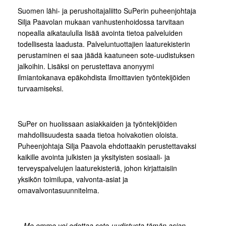
Suomen lähi- ja perushoitajaliitto SuPerin puheenjohtaja
Silja Paavolan mukaan vanhustenhoidossa tarvitaan
nopealla aikataululla lisää avointa tietoa palveluiden
todellisesta laadusta. Palveluntuottajien laaturekisterin
perustaminen ei saa jäädä kaatuneen sote-uudistuksen
jalkoihin. Lisäksi on perustettava anonyymi
ilmiantokanava epäkohdista ilmoittavien työntekijöiden
turvaamiseksi.
SuPer on huolissaan asiakkaiden ja työntekijöiden
mahdollisuudesta saada tietoa hoivakotien oloista.
Puheenjohtaja Silja Paavola ehdottaakin perustettavaksi
kaikille avointa julkisten ja yksityisten sosiaali- ja
terveyspalvelujen laaturekisteriä, johon kirjattaisiin
yksikön toimilupa, valvonta-asiat ja
omavalvontasuunnitelma.
−
Me emme voi odottaa sote-uudistusta tämän asian