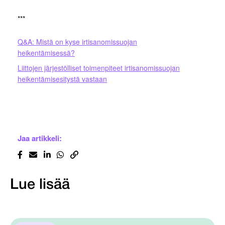
***
Q&A: Mistä on kyse irtisanomissuojan
heikentämisessä?
Liittojen järjestölliset toimenpiteet irtisanomissuojan
heikentämisesitystä vastaan
Jaa artikkeli:
Lue lisää