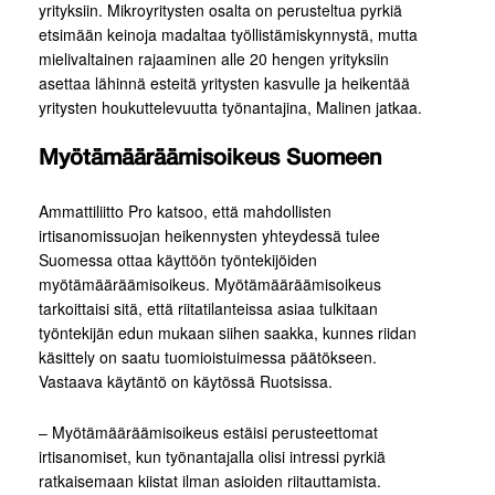
yrityksiin. Mikroyritysten osalta on perusteltua pyrkiä
etsimään keinoja madaltaa työllistämiskynnystä, mutta
mielivaltainen rajaaminen alle 20 hengen yrityksiin
asettaa lähinnä esteitä yritysten kasvulle ja heikentää
yritysten houkuttelevuutta työnantajina, Malinen jatkaa.
Myötämääräämisoikeus Suomeen
Ammattiliitto Pro katsoo, että mahdollisten
irtisanomissuojan heikennysten yhteydessä tulee
Suomessa ottaa käyttöön työntekijöiden
myötämääräämisoikeus. Myötämääräämisoikeus
tarkoittaisi sitä, että riitatilanteissa asiaa tulkitaan
työntekijän edun mukaan siihen saakka, kunnes riidan
käsittely on saatu tuomioistuimessa päätökseen.
Vastaava käytäntö on käytössä Ruotsissa.
– Myötämääräämisoikeus estäisi perusteettomat
irtisanomiset, kun työnantajalla olisi intressi pyrkiä
ratkaisemaan kiistat ilman asioiden riitauttamista.