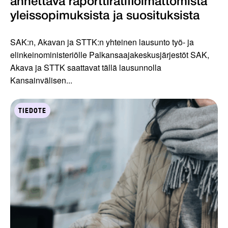
annettava raporttiratifioimattomista
yleissopimuksista ja suosituksista
SAK:n, Akavan ja STTK:n yhteinen lausunto työ- ja
elinkeinoministeriölle Palkansaajakeskusjärjestöt SAK,
Akava ja STTK saattavat tällä lausunnolla
Kansainvälisen...
TIEDOTE