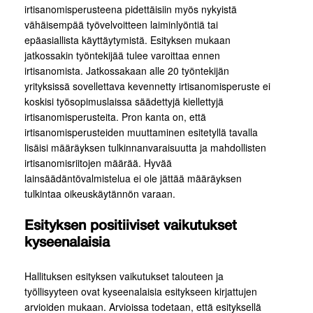
irtisanomisperusteena pidettäisiin myös nykyistä
vähäisempää työvelvoitteen laiminlyöntiä tai
epäasiallista käyttäytymistä. Esityksen mukaan
jatkossakin työntekijää tulee varoittaa ennen
irtisanomista. Jatkossakaan alle 20 työntekijän
yrityksissä sovellettava kevennetty irtisanomisperuste ei
koskisi työsopimuslaissa säädettyjä kiellettyjä
irtisanomisperusteita. Pron kanta on, että
irtisanomisperusteiden muuttaminen esitetyllä tavalla
lisäisi määräyksen tulkinnanvaraisuutta ja mahdollisten
irtisanomisriitojen määrää. Hyvää
lainsäädäntövalmistelua ei ole jättää määräyksen
tulkintaa oikeuskäytännön varaan.
Esityksen positiiviset vaikutukset
kyseenalaisia
Hallituksen esityksen vaikutukset talouteen ja
työllisyyteen ovat kyseenalaisia esitykseen kirjattujen
arvioiden mukaan. Arvioissa todetaan, että esityksellä