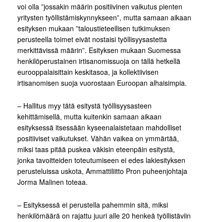
voi olla ”jossakin määrin positiivinen vaikutus pienten
yritysten työllistämiskynnykseen”, mutta samaan aikaan
esityksen mukaan ”taloustieteellisen tutkimuksen
perusteella toimet eivät nostaisi työllisyysastetta
merkittävissä määrin”. Esityksen mukaan Suomessa
henkilöperustainen irtisanomissuoja on tällä hetkellä
eurooppalaisittain keskitasoa, ja kollektiivisen
irtisanomisen suoja vuorostaan Euroopan alhaisimpia.
– Hallitus myy tätä esitystä työllisyysasteen
kehittämisellä, mutta kuitenkin samaan aikaan
esityksessä itsessään kyseenalaistetaan mahdolliset
positiiviset vaikutukset. Vähän vaikea on ymmärtää,
miksi taas pitää puskea väkisin eteenpäin esitystä,
jonka tavoitteiden toteutumiseen ei edes lakiesityksen
perusteluissa uskota, Ammattiliitto Pron puheenjohtaja
Jorma Malinen toteaa.
– Esityksessä ei perustella pahemmin sitä, miksi
henkilömäärä on rajattu juuri alle 20 henkeä työllistäviin