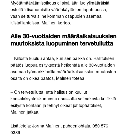
Myötämääräämisoikeus ei sinällään luo ylimääräisiä
esteitä irtisanomisille väärinkäytösten tapahtuessa,
vaan se turvaisi heikomman osapuolen asemaa
kiistatilanteissa, Malinen kertoo.
Alle 30-vuotiaiden määräaikaisuuksien
muutoksista luopuminen tervetullutta
– Kiitosta kuuluu antaa, kun sen paikka on. Hallituksen
päätös luopua esityksestä heikentää alle 30-vuotiaiden
asemaa työmarkkinoilla määräaikaisuuksien muutosten
osalta on oikea päätös, Malinen toteaa.
– On tervetullutta, että hallitus on kuullut
kansalaisyhteiskunnasta noussutta voimakasta kritiikkiä
esitystä kohtaan ja tehnyt oikeat johtopäätökset,
Malinen jatkaa.
Lisätietoja: Jorma Malinen, puheenjohtaja, 050 576
0389