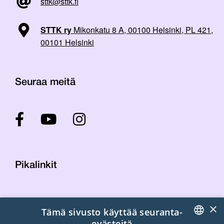
sttk@sttk.fi
STTK ry
Mikonkatu 8 A, 00100 Helsinki, PL 421,
00101 Helsinki
Seuraa meitä
Pikalinkit
Yhteystiedot
×
Tämä sivusto käyttää seuranta-
Laskutustiedot
evästeitä