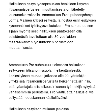
Hallituksen esitys työsopimuslain henkilöön liittyvän
irtisanomisperusteen muuttamisesta on lähetetty
lausuntokierrokselle. Ammattiliitto Pron puheenjohtaja
Jorma Malinen kritisoi esitystä, ja nostaa esiin esityksen
kyseenalaiset työllisyysvaikutukset. Pro suhtautuu sen
sijaan myönteisesti hallituksen päätökseen olla
edistämästä tavoitettaan alle 30-vuotiaiden
määräaikaisten työsuhteiden perusteiden
muuttamisesta.
Ammattiliitto Pro suhtautuu kielteisesti hallituksen
esitykseen irtisanomissuojan heikentämisestä.
Lakiesityksen mukaan jatkossa alle 20 työntekijän
yrityksissä irtisanomisperusteita heikennettäisiin niin,
että työantajalla olisi oikeus irtisanoa työntekijä nykyistä
vähäisemmillä perusteilla. Pro vaatii, että hallitus ei vie
esitystään eduskunnan käsiteltäväksi.
Hallituksen esityksen mukaan jatkossa