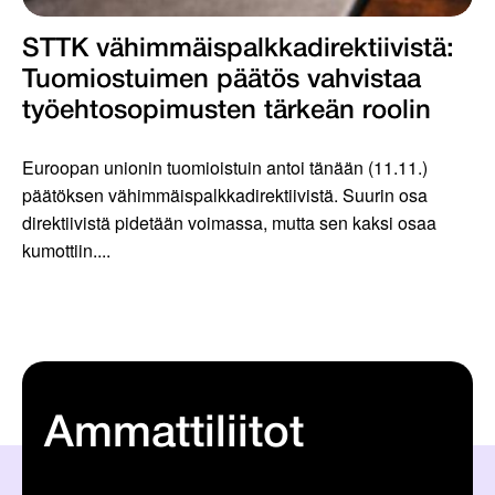
STTK vähimmäispalkka­­direktiivistä:
Tuomiostuimen päätös vahvistaa
työehtosopimusten tärkeän roolin
Euroopan unionin tuomioistuin antoi tänään (11.11.)
päätöksen vähimmäispalkkadirektiivistä. Suurin osa
direktiivistä pidetään voimassa, mutta sen kaksi osaa
kumottiin....
Ammattiliitot