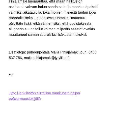
Pihlajamäki huomauttaa, että maan hallitus on
osoittanut vahvan halun saada sote- ja maakuntapaketti
valmiiksi aikataululla, joka monien mielestä tuntuu jopa
epärealistiselta. Ja epäileviä tuomaita ilmaantuu
päivittäin lisää, eikä vähiten siksi, että uudistuksesta
alunperin suunnitellut kolmen miljardin säästöt ovatkin
muuttuneet saman suuruisiksi lisäkustannuksiksi.
Lisätietoja: puheenjohtaja Maija Pihlajamäki, puh. 0400
537 756, maija.pihlajamaki@jytyliitto.fi
***
Jyty: Henkilöstön siirroissa maakuntiin paljon
epävarmuustekijöitä