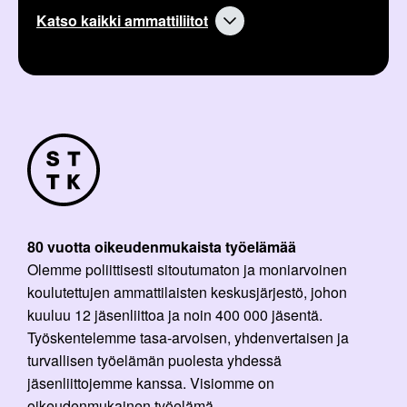
Katso kaikki ammattiliitot
80 vuotta oikeudenmukaista työelämää
Olemme poliittisesti sitoutumaton ja moniarvoinen
koulutettujen ammattilaisten keskusjärjestö, johon
kuuluu 12 jäsenliittoa ja noin 400 000 jäsentä.
Työskentelemme tasa-arvoisen, yhdenvertaisen ja
turvallisen työelämän puolesta yhdessä
jäsenliittojemme kanssa. Visiomme on
oikeudenmukainen työelämä.