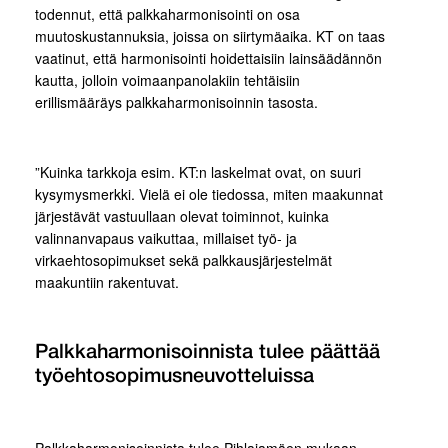
todennut, että palkkaharmonisointi on osa
muutoskustannuksia, joissa on siirtymäaika. KT on taas
vaatinut, että harmonisointi hoidettaisiin lainsäädännön
kautta, jolloin voimaanpanolakiin tehtäisiin
erillismääräys palkkaharmonisoinnin tasosta.
”Kuinka tarkkoja esim. KT:n laskelmat ovat, on suuri
kysymysmerkki. Vielä ei ole tiedossa, miten maakunnat
järjestävät vastuullaan olevat toiminnot, kuinka
valinnanvapaus vaikuttaa, millaiset työ- ja
virkaehtosopimukset sekä palkkausjärjestelmät
maakuntiin rakentuvat.
Palkkaharmonisoinnista tulee päättää
työehtosopimusneuvotteluissa