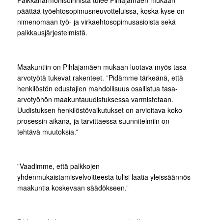
Palkkaharmonisoinnista tulee Pihlajamäen mukaan
päättää työehtosopimusneuvotteluissa, koska kyse on
nimenomaan työ- ja virkaehtosopimusasioista sekä
palkkausjärjestelmistä.
Maakuntiin on Pihlajamäen mukaan luotava myös tasa-
arvotyötä tukevat rakenteet. ”Pidämme tärkeänä, että
henkilöstön edustajien mahdollisuus osallistua tasa-
arvotyöhön maakuntauudistuksessa varmistetaan.
Uudistuksen henkilöstövaikutukset on arvioitava koko
prosessin aikana, ja tarvittaessa suunnitelmiin on
tehtävä muutoksia.”
”Vaadimme, että palkkojen
yhdenmukaistamisvelvoitteesta tulisi laatia yleissäännös
maakuntia koskevaan säädökseen.”