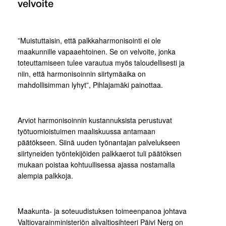
velvoite
”Muistuttaisin, että palkkaharmonisointi ei ole
maakunnille vapaaehtoinen. Se on velvoite, jonka
toteuttamiseen tulee varautua myös taloudellisesti ja
niin, että harmonisoinnin siirtymäaika on
mahdollisimman lyhyt”, Pihlajamäki painottaa.
Arviot harmonisoinnin kustannuksista perustuvat
työtuomioistuimen maaliskuussa antamaan
päätökseen. Siinä uuden työnantajan palvelukseen
siirtyneiden työntekijöiden palkkaerot tuli päätöksen
mukaan poistaa kohtuullisessa ajassa nostamalla
alempia palkkoja.
Maakunta- ja soteuudistuksen toimeenpanoa johtava
Valtiovarainministeriön alivaltiosihteeri Päivi Nerg on