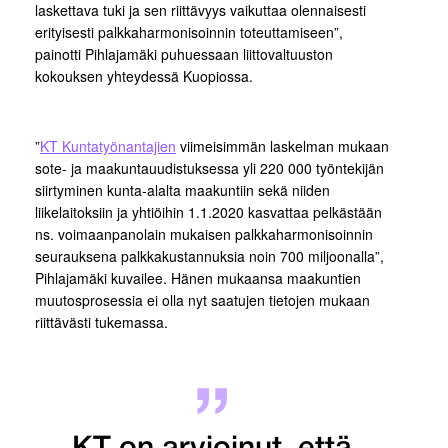
laskettava tuki ja sen riittävyys vaikuttaa olennaisesti
erityisesti palkkaharmonisoinnin toteuttamiseen”,
painotti Pihlajamäki puhuessaan liittovaltuuston
kokouksen yhteydessä Kuopiossa.
”
KT Kuntatyönantajien
viimeisimmän laskelman mukaan
sote- ja maakuntauudistuksessa yli 220 000 työntekijän
siirtyminen kunta-alalta maakuntiin sekä niiden
liikelaitoksiin ja yhtiöihin 1.1.2020 kasvattaa pelkästään
ns. voimaanpanolain mukaisen palkkaharmonisoinnin
seurauksena palkkakustannuksia noin 700 miljoonalla”,
Pihlajamäki kuvailee. Hänen mukaansa maakuntien
muutosprosessia ei olla nyt saatujen tietojen mukaan
riittävästi tukemassa.