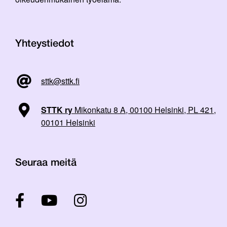
Yhteystiedot
sttk@sttk.fi
STTK ry
Mikonkatu 8 A, 00100 Helsinki, PL 421,
00101 Helsinki
Seuraa meitä