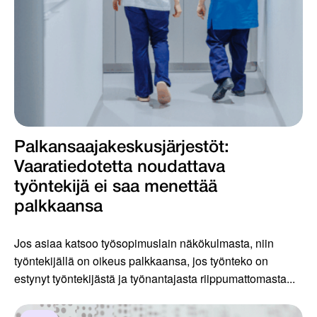
Palkansaajakeskus­järjestöt:
Vaaratiedotetta noudattava
työntekijä ei saa menettää
palkkaansa
Jos asiaa katsoo työsopimuslain näkökulmasta, niin
työntekijällä on oikeus palkkaansa, jos työnteko on
estynyt työntekijästä ja työnantajasta riippumattomasta...