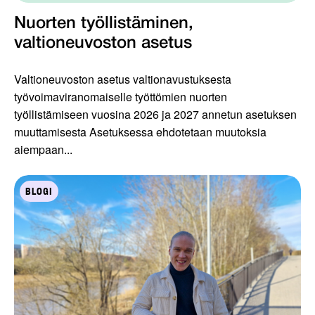
Nuorten työllistäminen,
valtioneuvoston asetus
Valtioneuvoston asetus valtionavustuksesta
työvoimaviranomaiselle työttömien nuorten
työllistämiseen vuosina 2026 ja 2027 annetun asetuksen
muuttamisesta Asetuksessa ehdotetaan muutoksia
aiempaan...
BLOGI