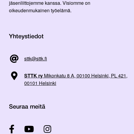
jäsenliittojemme kanssa. Visiomme on
oikeudenmukainen työelämä.
Yhteystiedot
sttk@sttk.fi
STTK ry
Mikonkatu 8 A, 00100 Helsinki, PL 421,
00101 Helsinki
Seuraa meitä