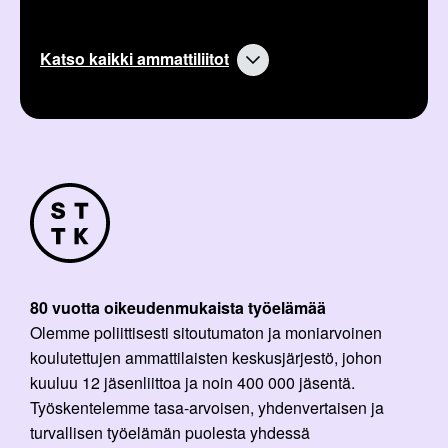
Katso kaikki ammattiliitot
80 vuotta oikeudenmukaista työelämää
Olemme poliittisesti sitoutumaton ja moniarvoinen
koulutettujen ammattilaisten keskusjärjestö, johon
kuuluu 12 jäsenliittoa ja noin 400 000 jäsentä.
Työskentelemme tasa-arvoisen, yhdenvertaisen ja
turvallisen työelämän puolesta yhdessä