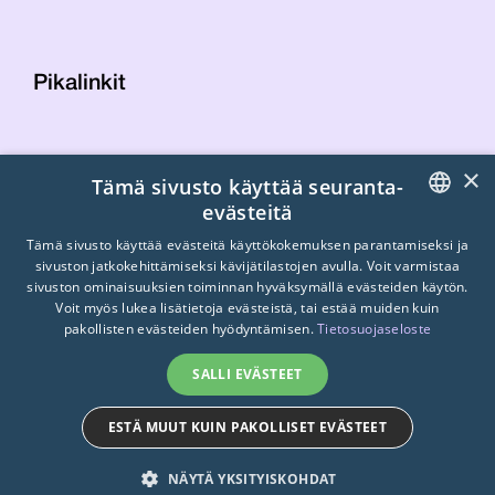
Pikalinkit
Yhteystiedot
×
Tämä sivusto käyttää seuranta-
Laskutustiedot
evästeitä
STTK:n kuvapankki
FINNISH
Tietosuojaseloste
Tämä sivusto käyttää evästeitä käyttökokemuksen parantamiseksi ja
sivuston jatkokehittämiseksi kävijätilastojen avulla. Voit varmistaa
Turvallisemman tilan periaatteet
ENGLISH
sivuston ominaisuuksien toiminnan hyväksymällä evästeiden käytön.
Voit myös lukea lisätietoja evästeistä, tai estää muiden kuin
SWEDISH
pakollisten evästeiden hyödyntämisen.
Tietosuojaseloste
SALLI EVÄSTEET
ESTÄ MUUT KUIN PAKOLLISET EVÄSTEET
© 2026
STTK.
Made with ❤ by
Avoin.Systems
NÄYTÄ YKSITYISKOHDAT