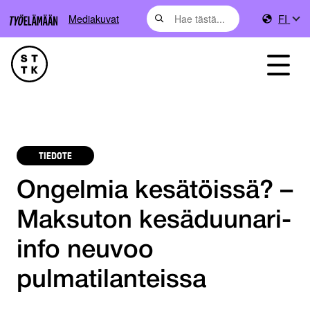
Mediakuvat
FI
TIEDOTE
Ongelmia kesätöissä? –
Maksuton kesäduunari-
info neuvoo
pulmatilanteissa