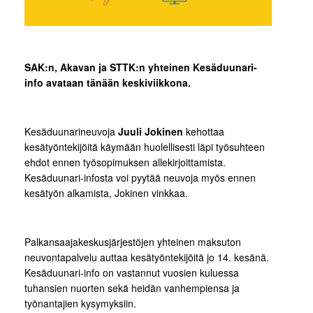
SAK:n, Akavan ja STTK:n yhteinen Kesäduunari-
info avataan tänään keskiviikkona.
Kesäduunarineuvoja
Juuli Jokinen
kehottaa
kesätyöntekijöitä käymään huolellisesti läpi työsuhteen
ehdot ennen työsopimuksen allekirjoittamista.
Kesäduunari-infosta voi pyytää neuvoja myös ennen
kesätyön alkamista, Jokinen vinkkaa.
Palkansaajakeskusjärjestöjen yhteinen maksuton
neuvontapalvelu auttaa kesätyöntekijöitä jo 14. kesänä.
Kesäduunari-info on vastannut vuosien kuluessa
tuhansien nuorten sekä heidän vanhempiensa ja
työnantajien kysymyksiin.