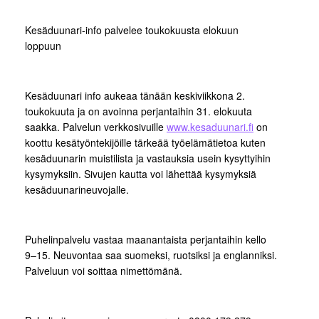
Kesäduunari-info palvelee toukokuusta elokuun
loppuun
Kesäduunari info aukeaa tänään keskiviikkona 2.
toukokuuta ja on avoinna perjantaihin 31. elokuuta
saakka. Palvelun verkkosivuille
www.kesaduunari.fi
on
koottu kesätyöntekijöille tärkeää työelämätietoa kuten
kesäduunarin muistilista ja vastauksia usein kysyttyihin
kysymyksiin. Sivujen kautta voi lähettää kysymyksiä
kesäduunarineuvojalle.
Puhelinpalvelu vastaa maanantaista perjantaihin kello
9–15. Neuvontaa saa suomeksi, ruotsiksi ja englanniksi.
Palveluun voi soittaa nimettömänä.