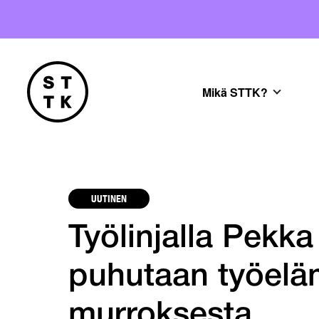
Mikä STTK?
UUTINEN
Työlinjalla Pekk
puhutaan työeläm
murroksesta