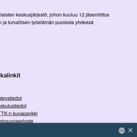
aisten keskusjärjestö, johon kuuluu 12 jäsenliittoa
 ja turvallisen työelämän puolesta yhdessä
kalinkit
teystiedot
skutustiedot
TK:n kuvapankki
etosuojaseloste
×
rvallisemman tilan periaatteet