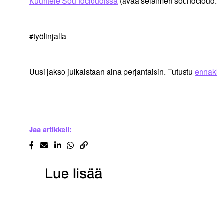
Kuuntele Soundcloudissa
(avaa selaimen soundcloud.
#työlinjalla
Uusi jakso julkaistaan aina perjantaisin. Tutustu
ennakk
Jaa artikkeli:
Lue lisää