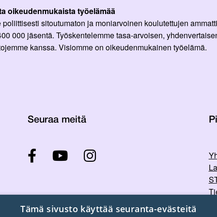
ta oikeudenmukaista työelämää
oliittisesti sitoutumaton ja moniarvoinen koulutettujen ammattil
 400 000 jäsentä. Työskentelemme tasa-arvoisen, yhdenvertaisen
ittojemme kanssa. Visiomme on oikeudenmukainen työelämä.
Seuraa meitä
Pi
Yh
La
ST
Ti
Tu
Tämä sivusto käyttää seuranta-evästeitä