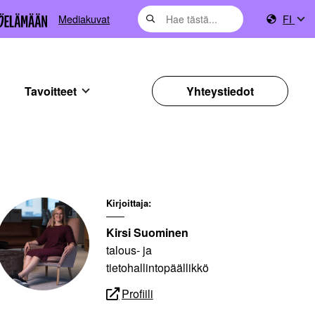
Mediakuvat
FI
Tavoitteet
Yhteystiedot
Kirjoittaja:
Kirsi Suominen
talous- ja
tietohallintopäällikkö
Profiili