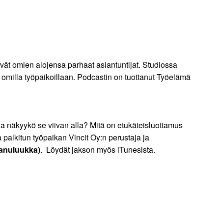
levät omien alojensa parhaat asiantuntijat. Studiossa
a omilla työpaikoillaan. Podcastin on tuottanut Työelämä
 näkyykö se viivan alla? Mitä on etukäteisluottamus
lkitun työpaikan Vincit Oy:n perustaja ja
anuluukka)
. Löydät jakson myös iTunesista.