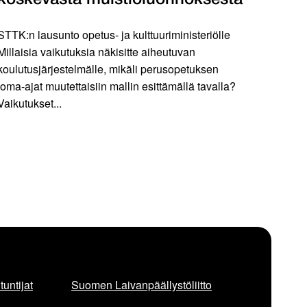
koskevasta muistioluonnoksesta
STTK:n lausunto opetus- ja kulttuuriministeriölle
Millaisia vaikutuksia näkisitte aiheutuvan
koulutusjärjestelmälle, mikäli perusopetuksen
loma-ajat muutettaisiin mallin esittämällä tavalla?
Vaikutukset...
untijat
Suomen Laivanpäällystöliitto