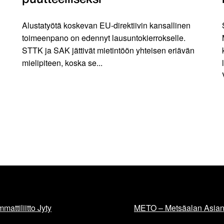
puutteelliseksi
Alustatyötä koskevan EU-direktiivin kansallinen
toimeenpano on edennyt lausuntokierrokselle.
STTK ja SAK jättivät mietintöön yhteisen eriävän
mielipiteen, koska se...
mattiliitto Jyty
METO – Metsäalan Asiant