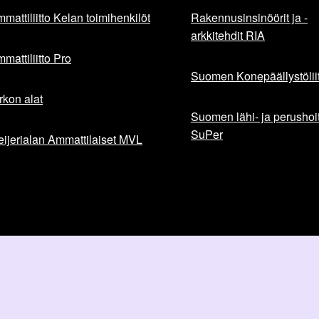
mattiliitto Kelan toimihenkilöt
Rakennusinsinöörit ja -
arkkitehdit RIA
mattiliitto Pro
Suomen Konepäällystöliit
rkon alat
Suomen lähi- ja perushoita
SuPer
ijerialan Ammattilaiset MVL