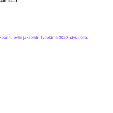
com:issa)
oon tuleviin jaksoihin Työelämä 2020 -sivustolla.