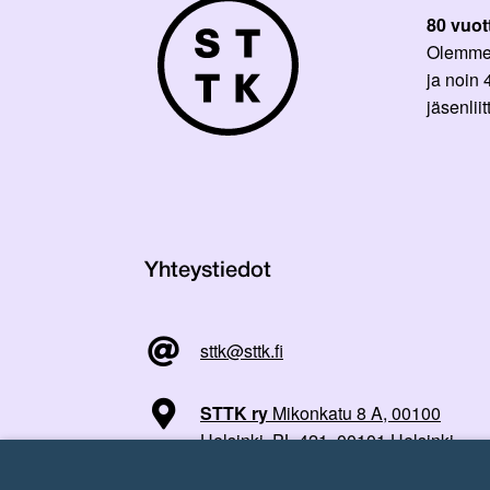
80 vuot
Olemme p
ja noin
jäsenli
Yhteystiedot
sttk@sttk.fi
STTK ry
Mikonkatu 8 A, 00100
Helsinki, PL 421, 00101 Helsinki