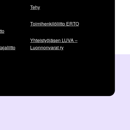
Tehy
Toimihenkilöliitto ERTO
to
Yhteistyöjäsen LUVA –
jaliitto
Luonnonvarat ry