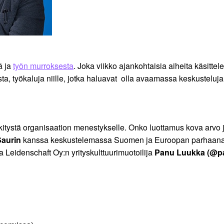
ä ja
työn murroksesta
. Joka viikko ajankohtaisia aiheita käsitte
ta, työkaluja niille, jotka haluavat olla avaamassa keskusteluj
ystä organisaation menestykselle. Onko luottamus kova arvo ja
aurin
kanssa keskustelemassa Suomen ja Euroopan parhaana pa
ja Leidenschaft Oy:n yrityskulttuurimuotoilija
Panu Luukka (@p