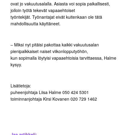
ovat jo vakuutusalalla. Asiasta voi sopia paikallisesti,
jolloin työtä tekevät vapaaehtoiset
työntekijät. Työnantajat eivät kuitenkaan ole tätä
mahdollisuutta käyttäneet.
– Miksi nyt pitäisi pakottaa kaikki vakuutusalan
pienipalkkaiset naiset viikonlopputyöhön,
kun sopimalla löytyisi vapaaehtoisia tarvittaessa, Halme
kysyy.
Lisätietoja:
puheenjohtaja Liisa Halme 050 424 5301
toiminnanjohtaja Kirsi Kovanen 020 729 1462
Jaa artikkeli: