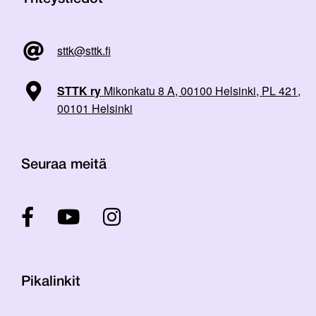
sttk@sttk.fi
STTK ry
Mikonkatu 8 A, 00100 Helsinki, PL 421,
00101 Helsinki
Seuraa meitä
Pikalinkit