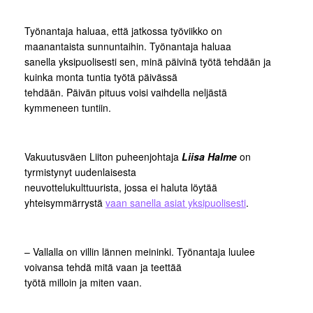
Työnantaja haluaa, että jatkossa työviikko on
maanantaista sunnuntaihin. Työnantaja haluaa
sanella yksipuolisesti sen, minä päivinä työtä tehdään ja
kuinka monta tuntia työtä päivässä
tehdään. Päivän pituus voisi vaihdella neljästä
kymmeneen tuntiin.
Vakuutusväen Liiton puheenjohtaja
Liisa Halme
on
tyrmistynyt uudenlaisesta
neuvottelukulttuurista, jossa ei haluta löytää
yhteisymmärrystä
vaan sanella asiat yksipuolisesti
.
– Vallalla on villin lännen meininki. Työnantaja luulee
voivansa tehdä mitä vaan ja teettää
työtä milloin ja miten vaan.