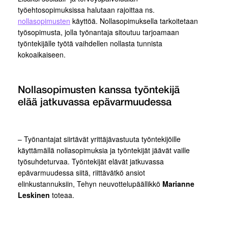
työehtosopimuksissa halutaan rajoittaa ns.
nollasopimusten
käyttöä. Nollasopimuksella tarkoitetaan
työsopimusta, jolla työnantaja sitoutuu tarjoamaan
työntekijälle työtä vaihdellen nollasta tunnista
kokoaikaiseen.
Nollasopimusten kanssa työntekijä
elää jatkuvassa epävarmuudessa
– Työnantajat siirtävät yrittäjävastuuta työntekijöille
käyttämällä nollasopimuksia ja työntekijät jäävät vaille
työsuhdeturvaa. Työntekijät elävät jatkuvassa
epävarmuudessa siitä, riittävätkö ansiot
elinkustannuksiin, Tehyn neuvottelupäällikkö
Marianne
Leskinen
toteaa.