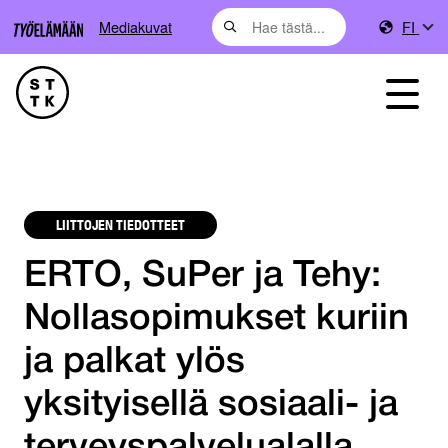
Mediakuvat
FI
LIITTOJEN TIEDOTTEET
ERTO, SuPer ja Tehy:
Nollasopimukset kuriin
ja palkat ylös
yksityisellä sosiaali- ja