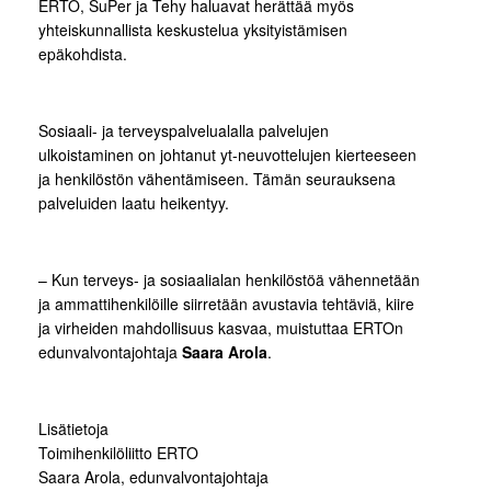
ERTO, SuPer ja Tehy haluavat herättää myös
yhteiskunnallista keskustelua yksityistämisen
epäkohdista.
Sosiaali- ja terveyspalvelualalla palvelujen
ulkoistaminen on johtanut yt-neuvottelujen kierteeseen
ja henkilöstön vähentämiseen. Tämän seurauksena
palveluiden laatu heikentyy.
– Kun terveys- ja sosiaalialan henkilöstöä vähennetään
ja ammattihenkilöille siirretään avustavia tehtäviä, kiire
ja virheiden mahdollisuus kasvaa, muistuttaa ERTOn
edunvalvontajohtaja
Saara Arola
.
Lisätietoja
Toimihenkilöliitto ERTO
Saara Arola, edunvalvontajohtaja