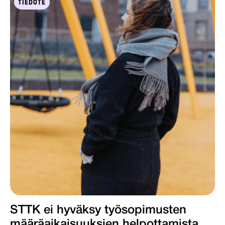
TIEDOTE
STTK ei hyväksy työsopimusten
määräaikaisuuksien helpottamista