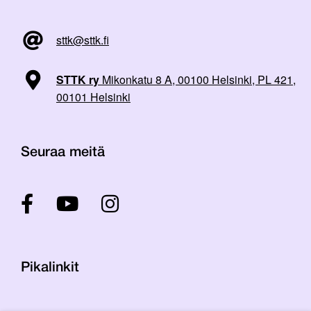
sttk@sttk.fi
STTK ry
Mikonkatu 8 A, 00100 Helsinki, PL 421,
00101 Helsinki
Seuraa meitä
Pikalinkit