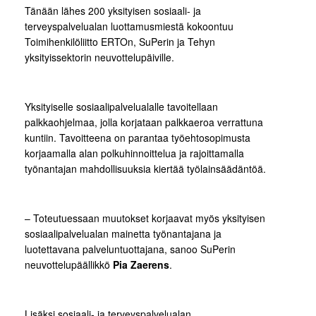
Tänään lähes 200 yksityisen sosiaali- ja
terveyspalvelualan luottamusmiestä kokoontuu
Toimihenkilöliitto ERTOn, SuPerin ja Tehyn
yksityissektorin neuvottelupäiville.
Yksityiselle sosiaalipalvelualalle tavoitellaan
palkkaohjelmaa, jolla korjataan palkkaeroa verrattuna
kuntiin. Tavoitteena on parantaa työehtosopimusta
korjaamalla alan polkuhinnoittelua ja rajoittamalla
työnantajan mahdollisuuksia kiertää työlainsäädäntöä.
– Toteutuessaan muutokset korjaavat myös yksityisen
sosiaalipalvelualan mainetta työnantajana ja
luotettavana palveluntuottajana, sanoo SuPerin
neuvottelupäällikkö
Pia Zaerens
.
Lisäksi sosiaali- ja terveyspalvelualan