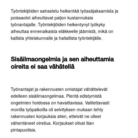
Työntekijöiden sairastelu heikentää työssäjaksamista ja
poissaolot aiheuttavat paljon kustannuksia
työnantajalle. Työntekijöiden heikentynyt työkyky
aiheuttaa ennenaikaista eläkkeelle jäämistä, mikä on
kallista yhteiskunnalle ja haitallista työntekijälle.
Sisäilmaongelmia ja sen aiheuttamia
oireita ei saa vähätellä
Työnantajat ja rakennusten omistajat vähättelevät
edelleen sisäilmaongelmaa. Pientä edistymistä
ongelmien hoidossa on havaittavissa. Valitettavasti
monilla työpaikoilla oli selvityksen mukaan tehty
rakennusten korjauksia siten, etteivät ne olleet
vähentäneet oireilua. Korjaukset olivat liian
pintapuolisia.