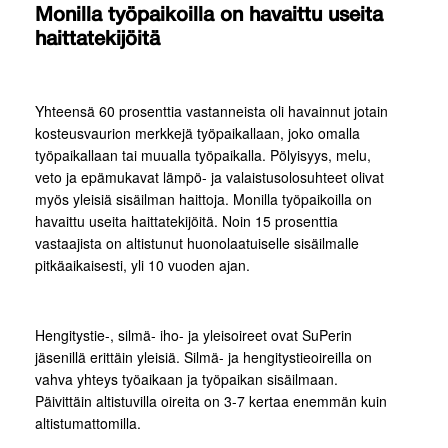
Monilla työpaikoilla on havaittu useita
haittatekijöitä
Yhteensä 60 prosenttia vastanneista oli havainnut jotain
kosteusvaurion merkkejä työpaikallaan, joko omalla
työpaikallaan tai muualla työpaikalla. Pölyisyys, melu,
veto ja epämukavat lämpö- ja valaistusolosuhteet olivat
myös yleisiä sisäilman haittoja. Monilla työpaikoilla on
havaittu useita haittatekijöitä. Noin 15 prosenttia
vastaajista on altistunut huonolaatuiselle sisäilmalle
pitkäaikaisesti, yli 10 vuoden ajan.
Hengitystie-, silmä- iho- ja yleisoireet ovat SuPerin
jäsenillä erittäin yleisiä. Silmä- ja hengitystieoireilla on
vahva yhteys työaikaan ja työpaikan sisäilmaan.
Päivittäin altistuvilla oireita on 3-7 kertaa enemmän kuin
altistumattomilla.