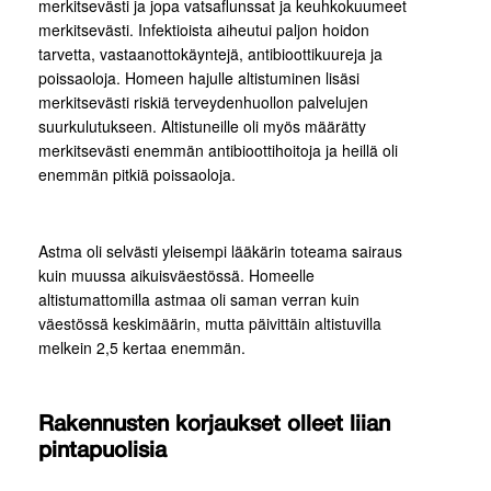
merkitsevästi ja jopa vatsaflunssat ja keuhkokuumeet
merkitsevästi. Infektioista aiheutui paljon hoidon
tarvetta, vastaanottokäyntejä, antibioottikuureja ja
poissaoloja. Homeen hajulle altistuminen lisäsi
merkitsevästi riskiä terveydenhuollon palvelujen
suurkulutukseen. Altistuneille oli myös määrätty
merkitsevästi enemmän antibioottihoitoja ja heillä oli
enemmän pitkiä poissaoloja.
Astma oli selvästi yleisempi lääkärin toteama sairaus
kuin muussa aikuisväestössä. Homeelle
altistumattomilla astmaa oli saman verran kuin
väestössä keskimäärin, mutta päivittäin altistuvilla
melkein 2,5 kertaa enemmän.
Rakennusten korjaukset olleet liian
pintapuolisia