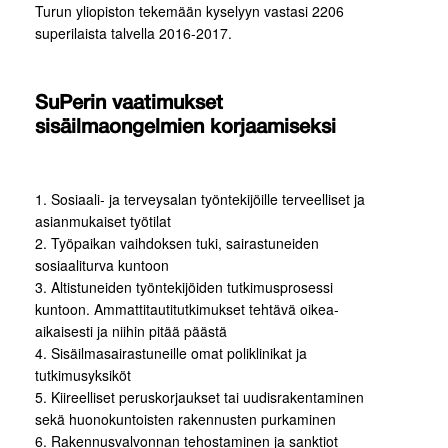
Turun yliopiston tekemään kyselyyn vastasi 2206
superilaista talvella 2016-2017.
SuPerin vaatimukset
sisäilmaongelmien korjaamiseksi
1. Sosiaali- ja terveysalan työntekijöille terveelliset ja
asianmukaiset työtilat
2. Työpaikan vaihdoksen tuki, sairastuneiden
sosiaaliturva kuntoon
3. Altistuneiden työntekijöiden tutkimusprosessi
kuntoon. Ammattitautitutkimukset tehtävä oikea-
aikaisesti ja niihin pitää päästä
4. Sisäilmasairastuneille omat poliklinikat ja
tutkimusyksiköt
5. Kiireelliset peruskorjaukset tai uudisrakentaminen
sekä huonokuntoisten rakennusten purkaminen
6. Rakennusvalvonnan tehostaminen ja sanktiot