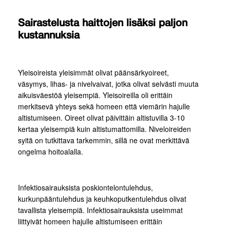
Sairastelusta haittojen lisäksi paljon
kustannuksia
Yleisoireista yleisimmät olivat päänsärkyoireet,
väsymys, lihas- ja nivelvaivat, jotka olivat selvästi muuta
aikuisväestöä yleisempiä. Yleisoireilla oli erittäin
merkitsevä yhteys sekä homeen että viemärin hajulle
altistumiseen. Oireet olivat päivittäin altistuvilla 3-10
kertaa yleisempiä kuin altistumattomilla. Niveloireiden
syitä on tutkittava tarkemmin, sillä ne ovat merkittävä
ongelma hoitoalalla.
Infektiosairauksista poskiontelontulehdus,
kurkunpääntulehdus ja keuhkoputkentulehdus olivat
tavallista yleisempiä. Infektiosairauksista useimmat
liittyivät homeen hajulle altistumiseen erittäin