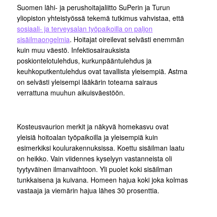
Suomen lähi- ja perushoitajaliitto SuPerin ja Turun
yliopiston yhteistyössä tekemä tutkimus vahvistaa, että
sosiaali- ja terveysalan työpaikoilla on paljon
sisäilmaongelmia
. Hoitajat oireilevat selvästi enemmän
kuin muu väestö. Infektiosairauksista
poskiontelotulehdus, kurkunpääntulehdus ja
keuhkoputkentulehdus ovat tavallista yleisempiä. Astma
on selvästi yleisempi lääkärin toteama sairaus
verrattuna muuhun aikuisväestöön.
Kosteusvaurion merkit ja näkyvä homekasvu ovat
yleisiä hoitoalan työpaikoilla ja yleisempiä kuin
esimerkiksi koulurakennuksissa. Koettu sisäilman laatu
on heikko. Vain viidennes kyselyyn vastanneista oli
tyytyväinen ilmanvaihtoon. Yli puolet koki sisäilman
tunkkaisena ja kuivana. Homeen hajua koki joka kolmas
vastaaja ja viemärin hajua lähes 30 prosenttia.