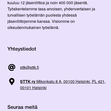
kuuluu 12 jäsenliittoa ja noin 400 000 jäsentä.
Työskentelemme tasa-arvoisen, yhdenvertaisen ja
turvallisen työelämän puolesta yhdessä
jäsenliittojemme kanssa. Visiomme on
oikeudenmukainen työelämä.
Yhteystiedot
sttk@sttk.fi
STTK ry
Mikonkatu 8 A, 00100 Helsinki, PL 421,
00101 Helsinki
Seuraa meitä