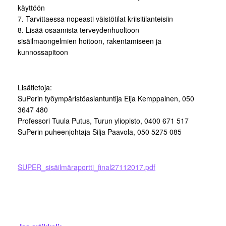
käyttöön
7. Tarvittaessa nopeasti väistötilat kriisitilanteisiin
8. Lisää osaamista terveydenhuoltoon
sisäilmaongelmien hoitoon, rakentamiseen ja
kunnossapitoon
Lisätietoja:
SuPerin työympäristöasiantuntija Eija Kemppainen, 050
3647 480
Professori Tuula Putus, Turun yliopisto, 0400 671 517
SuPerin puheenjohtaja Silja Paavola, 050 5275 085
SUPER_sisäilmäraportti_final27112017.pdf