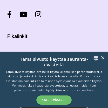
Pikalinkit
Yhteystiedot
×
Tämä sivusto käyttää seuranta-
Laskutustiedot
evästeitä
STTK:n kuvapankki
FINNISH
Tietosuojaseloste
Tämä sivusto käyttää evästeitä käyttökokemuksen parantamiseksi ja
sivuston jatkokehittämiseksi kävijätilastojen avulla. Voit varmistaa
Turvallisemman tilan periaatteet
ENGLISH
sivuston ominaisuuksien toiminnan hyväksymällä evästeiden käytön.
Voit myös lukea lisätietoja evästeistä, tai estää muiden kuin
SWEDISH
pakollisten evästeiden hyödyntämisen.
Tietosuojaseloste
SALLI EVÄSTEET