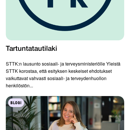
Tartuntatautilaki
STTK:n lausunto sosiaali- ja terveysministeriölle Yleistä
STTK korostaa, että esityksen keskeiset ehdotukset
vaikuttavat vahvasti sosiaali- ja terveydenhuollon
henkilöstön...
BLOGI