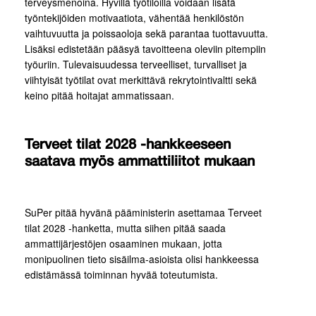
terveysmenoina. Hyvillä työtiloilla voidaan lisätä
työntekijöiden motivaatiota, vähentää henkilöstön
vaihtuvuutta ja poissaoloja sekä parantaa tuottavuutta.
Lisäksi edistetään pääsyä tavoitteena oleviin pitempiin
työuriin. Tulevaisuudessa terveelliset, turvalliset ja
viihtyisät työtilat ovat merkittävä rekrytointivaltti sekä
keino pitää hoitajat ammatissaan.
Terveet tilat 2028 -hankkeeseen
saatava myös ammattiliitot mukaan
SuPer pitää hyvänä pääministerin asettamaa Terveet
tilat 2028 -hanketta, mutta siihen pitää saada
ammattijärjestöjen osaaminen mukaan, jotta
monipuolinen tieto sisäilma-asioista olisi hankkeessa
edistämässä toiminnan hyvää toteutumista.