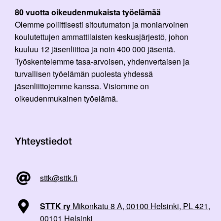
80 vuotta oikeudenmukaista työelämää
Olemme poliittisesti sitoutumaton ja moniarvoinen
koulutettujen ammattilaisten keskusjärjestö, johon
kuuluu 12 jäsenliittoa ja noin 400 000 jäsentä.
Työskentelemme tasa-arvoisen, yhdenvertaisen ja
turvallisen työelämän puolesta yhdessä
jäsenliittojemme kanssa. Visiomme on
oikeudenmukainen työelämä.
Yhteystiedot
sttk@sttk.fi
STTK ry
Mikonkatu 8 A, 00100 Helsinki, PL 421,
00101 Helsinki