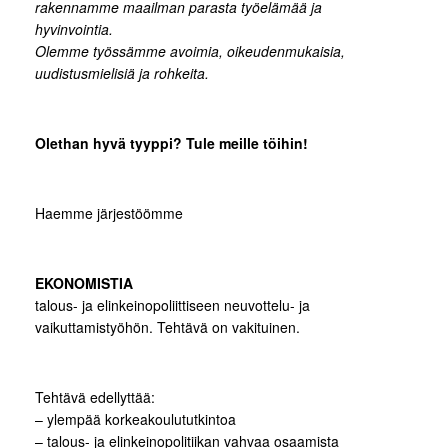
rakennamme maailman parasta työelämää ja
hyvinvointia.
Olemme työssämme avoimia, oikeudenmukaisia,
uudistusmielisiä ja rohkeita.
Olethan hyvä tyyppi? Tule meille töihin!
Haemme järjestöömme
EKONOMISTIA
talous- ja elinkeinopoliittiseen neuvottelu- ja
vaikuttamistyöhön. Tehtävä on vakituinen.
Tehtävä edellyttää:
– ylempää korkeakoulututkintoa
– talous- ja elinkeinopolitiikan vahvaa osaamista