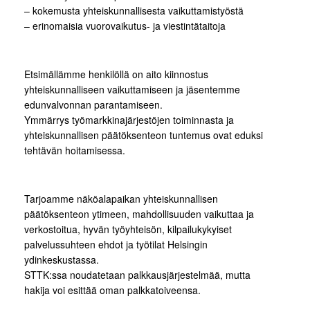
– kokemusta yhteiskunnallisesta vaikuttamistyöstä
– erinomaisia vuorovaikutus- ja viestintätaitoja
Etsimällämme henkilöllä on aito kiinnostus
yhteiskunnalliseen vaikuttamiseen ja jäsentemme
edunvalvonnan parantamiseen.
Ymmärrys työmarkkinajärjestöjen toiminnasta ja
yhteiskunnallisen päätöksenteon tuntemus ovat eduksi
tehtävän hoitamisessa.
Tarjoamme näköalapaikan yhteiskunnallisen
päätöksenteon ytimeen, mahdollisuuden vaikuttaa ja
verkostoitua, hyvän työyhteisön, kilpailukykyiset
palvelussuhteen ehdot ja työtilat Helsingin
ydinkeskustassa.
STTK:ssa noudatetaan palkkausjärjestelmää, mutta
hakija voi esittää oman palkkatoiveensa.