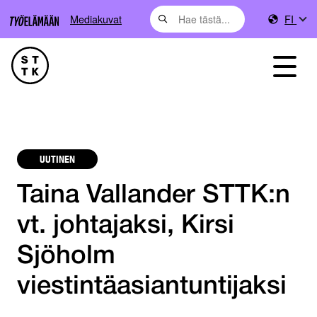
Mediakuvat
FI
UUTINEN
Taina Vallander STTK:n
vt. johtajaksi, Kirsi
Sjöholm
viestintäasiantuntijaksi