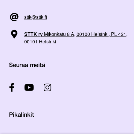
sttk@sttk.fi
STTK ry
Mikonkatu 8 A, 00100 Helsinki, PL 421,
00101 Helsinki
Seuraa meitä
Pikalinkit