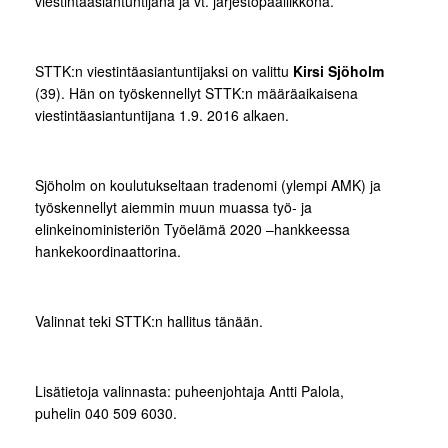
viestintäasiantuntijana ja vt. järjestöpäällikkönä.
STTK:n viestintäasiantuntijaksi on valittu
Kirsi Sjöholm
(39). Hän on työskennellyt STTK:n määräaikaisena
viestintäasiantuntijana 1.9. 2016 alkaen.
Sjöholm on koulutukseltaan tradenomi (ylempi AMK) ja
työskennellyt aiemmin muun muassa työ- ja
elinkeinoministeriön Työelämä 2020 –hankkeessa
hankekoordinaattorina.
Valinnat teki STTK:n hallitus tänään.
Lisätietoja valinnasta: puheenjohtaja Antti Palola,
puhelin 040 509 6030.