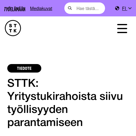
Mediakuvat
FI
TIEDOTE
STTK:
Yritystukirahoista siivu
työllisyyden
parantamiseen