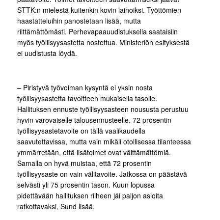
STTK:n mielestä kuitenkin kovin laihoiksi. Työttömien
haastatteluihin panostetaan lisää, mutta
riittämättömästi. Perhevapaauudistuksella saataisiin
myös työllisyysastetta nostettua. Ministeriön esityksestä
ei uudistusta löydä.
– Piristyvä työvoiman kysyntä ei yksin nosta
työllisyysastetta tavoitteen mukaisella tasolle.
Hallituksen ennuste työllisyysasteen noususta perustuu
hyvin varovaiselle talousennusteelle. 72 prosentin
työllisyysastetavoite on tällä vaalikaudella
saavutettavissa, mutta vain mikäli otollisessa tilanteessa
ymmärretään, että lisätoimet ovat välttämättömiä.
Samalla on hyvä muistaa, että 72 prosentin
työllisyysaste on vain välitavoite. Jatkossa on päästävä
selvästi yli 75 prosentin tason. Kuun lopussa
pidettävään hallituksen riiheen jäi paljon asioita
ratkottavaksi, Sund lisää.