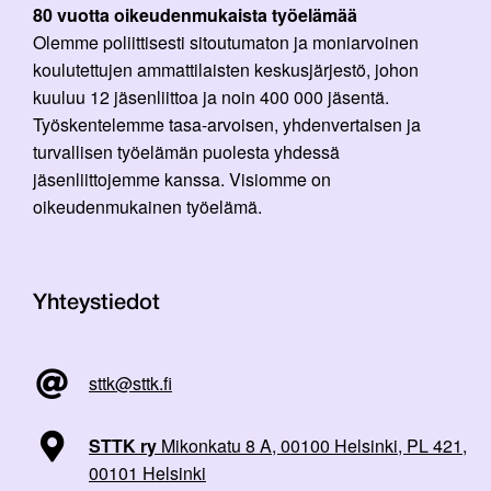
80 vuotta oikeudenmukaista työelämää
Olemme poliittisesti sitoutumaton ja moniarvoinen
koulutettujen ammattilaisten keskusjärjestö, johon
kuuluu 12 jäsenliittoa ja noin 400 000 jäsentä.
Työskentelemme tasa-arvoisen, yhdenvertaisen ja
turvallisen työelämän puolesta yhdessä
jäsenliittojemme kanssa. Visiomme on
oikeudenmukainen työelämä.
Yhteystiedot
sttk@sttk.fi
STTK ry
Mikonkatu 8 A, 00100 Helsinki, PL 421,
00101 Helsinki