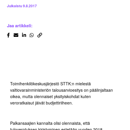
Julkaistu
9.8.2017
Jaa artikkeli:
Toimihenkilökeskusjärjestö STTK:n mielestä
valtiovarainministeriön talousarvioesitys on päälinjaltaan
oikea, mutta olennaiset yksityiskohdat kuten
veroratkaisut jäivät budjettiriiheen.
Palkansaajien kannalta olisi olennaista, että
tuloverotuksen kiristyminen estetään vuoden 2018