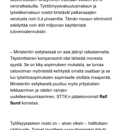
veroratkaisuilla. Työttömyysvakuutusmaksun ja
työeläkemaksun nostot kiristävät palkansaajien
verotusta noin 0,4 prosenttia. Tämän nousun eliminointi
edellyttää noin 400 miljoonan käyttämistä
tuloveroalennuksiin.
– Ministeriön esityksessä on asia jäänyt ratkaisematta.
Täysimittainen kompensointi olisi tärkeää monesta
syystä. Se on kiky-sopimuksen mukaista, se turvaa
ostovoiman myönteistä kehitystä omalta osaltaan ja se
luo työehtosopimuksien sopimiselle otollista maaperää.
Ministeriön esityksestä puuttuu myös yritystukien
leikkaaminen ja näiden varojen
uudelleensuuntaaminen, STTK:n pääekonomisti
Ralf
Sund
korostaa.
Työllisyysasteen nosto on – aivan oikein – hallituksen
päätavoite. Toimet tavoitteen saavuttamiseksi jäävät