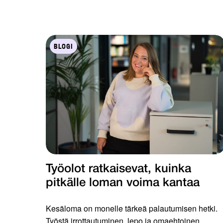
BLOGI
Työolot ratkaisevat, kuinka
pitkälle loman voima kantaa
Kesäloma on monelle tärkeä palautumisen hetki.
Työstä irrottautuminen, lepo ja omaehtoinen