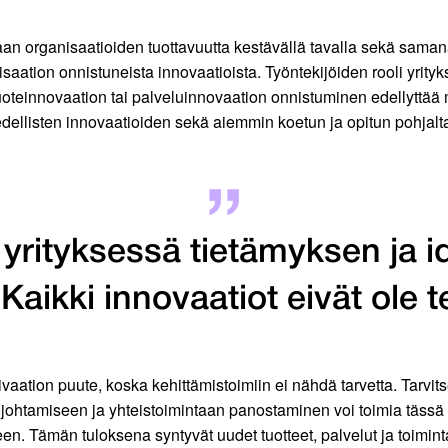
an organisaatioiden tuottavuutta kestävällä tavalla sekä sama
isaation onnistuneista innovaatioista. Työntekijöiden rooli yrit
uoteinnovaation tai palveluinnovaation onnistuminen edellyttää m
edellisten innovaatioiden sekä aiemmin koetun ja opitun pohjalt
i yrityksessä tietämyksen ja 
Kaikki innovaatiot eivät ole t
tion puute, koska kehittämistoimiin ei nähdä tarvetta. Tarvitsemm
ohtamiseen ja yhteistoimintaan panostaminen voi toimia tässä k
een. Tämän tuloksena syntyvät uudet tuotteet, palvelut ja toimint