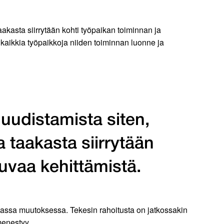
taakasta siirrytään kohti työpaikan toiminnan ja
ä kaikkia työpaikkoja niiden toiminnan luonne ja
uudistamista siten,
a taakasta siirrytään
uvaa kehittämistä.
kaassa muutoksessa. Tekesin rahoitusta on jatkossakin
menestyy.