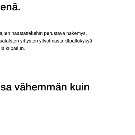
eenä.
htajien haastatteluihin perustava näkemys,
laisten yritysten ylivoimasta kilpailukykyä
la kilpailun.
essa vähem­män kuin