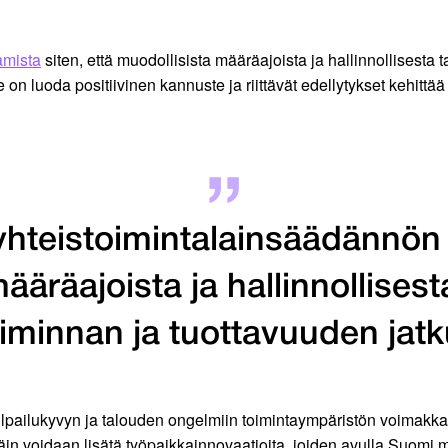
amista
siten, että muodollisista määräajoista ja hallinnollisesta 
on luoda positiivinen kannuste ja riittävät edellytykset kehittä
yhteistoimintalainsäädännön 
ääräajoista ja hallinnollisest
oiminnan ja tuottavuuden jatk
 kilpailukyvyn ja talouden ongelmiin toimintaympäristön voimak
in voidaan lisätä työpaikkainnovaatioita, joiden avulla Suomi 