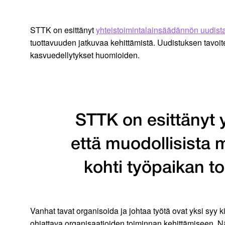
STTK on esittänyt
yhteistoimintalainsäädännön uudist
tuottavuuden jatkuvaa kehittämistä. Uudistuksen tavoite 
kasvuedellytykset huomioiden.
STTK on esittänyt 
että muodollisista m
kohti työpaikan t
Vanhat tavat organisoida ja johtaa työtä ovat yksi syy
ohjattava organisaatioiden toiminnan kehittämiseen. Nä