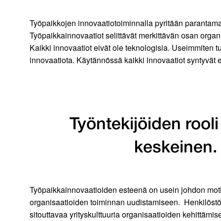
Työpaikkojen innovaatiotoiminnalla pyritään parantama
Työpaikkainnovaatiot selittävät merkittävän osan organ
Kaikki innovaatiot eivät ole teknologisia. Useimmiten t
innovaatiota. Käytännössä kaikki innovaatiot syntyvät 
Työntekijöiden rool
keskeinen. 
Työpaikkainnovaatioiden esteenä on usein johdon motivaa
organisaatioiden toiminnan uudistamiseen. Henkilöstöj
sitouttavaa yrityskulttuuria organisaatioiden kehittämis