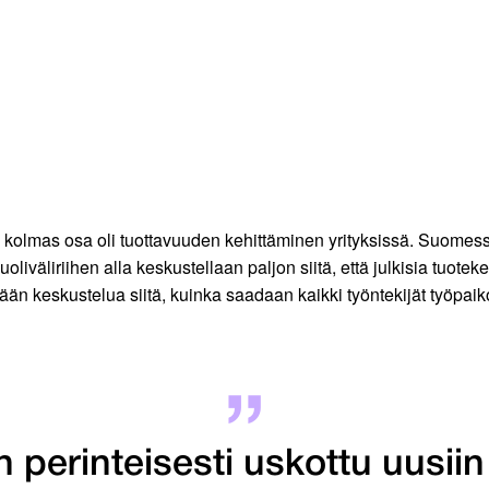
 kolmas osa oli tuottavuuden kehittäminen yrityksissä. Suomessa
uoliväliriihen alla keskustellaan paljon siitä, että julkisia tuot
än keskustelua siitä, kuinka saadaan kaikki työntekijät työpai
perinteisesti uskottu uusiin 