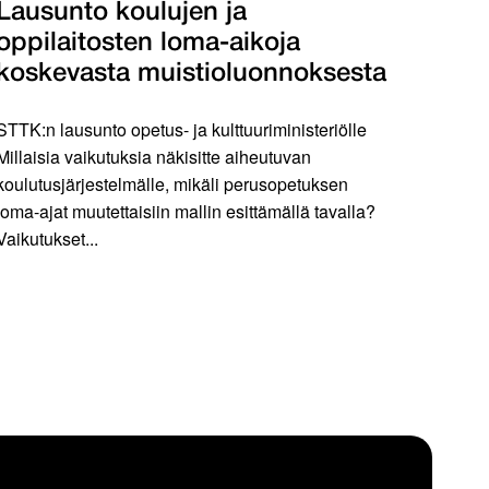
Lausunto koulujen ja
oppilaitosten loma-aikoja
koskevasta muistioluonnoksesta
STTK:n lausunto opetus- ja kulttuuriministeriölle
Millaisia vaikutuksia näkisitte aiheutuvan
koulutusjärjestelmälle, mikäli perusopetuksen
loma-ajat muutettaisiin mallin esittämällä tavalla?
Vaikutukset...