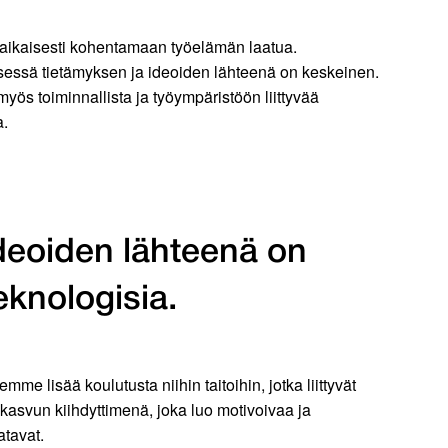
naikaisesti kohentamaan työelämän laatua.
yksessä tietämyksen ja ideoiden lähteenä on keskeinen.
yös toiminnallista ja työympäristöön liittyvää
a.
ideoiden lähteenä on
eknologisia.
e lisää koulutusta niihin taitoihin, jotka liittyvät
asvun kiihdyttimenä, joka luo motivoivaa ja
atavat.