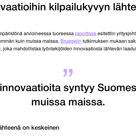
vaatioihin kilpailukyvyn läht
ympäristönä arvioineessa tuoreessa
raportissa
esitettiin yritysjo
hem­män kuin muissa maissa.
Bruegelin
tutkimuksen mukaan saksa
ri, joka mahdollistaa työntekijöiden innovaatiosta lähtevän laadul
ä innovaatioita syntyy Suom
muissa maissa.
 lähteenä on keskeinen