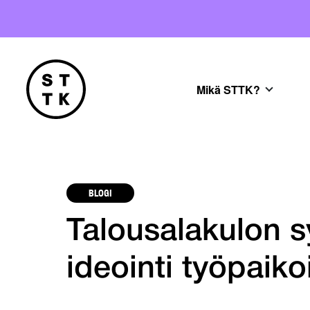
Mikä STTK?
BLOGI
Talousalakulon s
ideointi työpaikoi