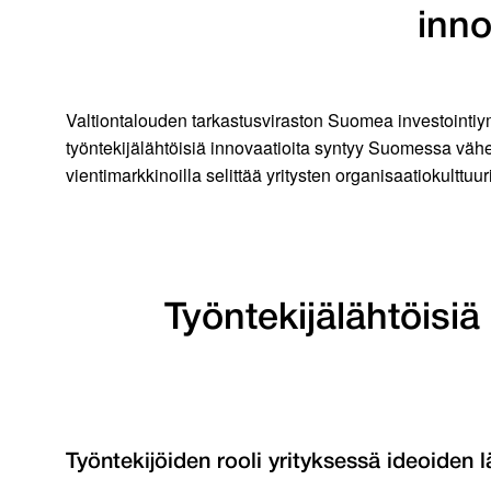
inno
Valtiontalouden tarkastusviraston Suomea investointi
työntekijälähtöisiä innovaatioita syntyy Suomessa vä
vientimarkkinoilla selittää yritysten organisaatiokulttuu
Työntekijälähtöisi
Työntekijöiden rooli yrityksessä ideoiden