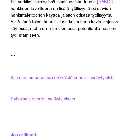
Esimerkiksi Helsingissä Hankinnoista duunia (
HANDU
) -
hankkeen tavoitteena on lisätä työllisyyttä edistävien
hankintakriteerien käyttöä ja siten edistää työllisyyttä.
Vielä tämä toimintamalli ei ole kuitenkaan kovin laajassa
käytössä, mutta siinä on olemassa potentiaalia nuorten
työllistämiseen.
***
Koulutus on paras tapa ehkäistä nuorten syrjäytymistä
Ratkaisuja nuorten syrjäytymiseen
Jaa artikkeli: