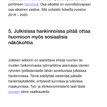
pohtineen
työryhmä
. Osa-aikalisä on vuorotteluvapaan
osa-aikainen vastine. Sitä voitaisiin kokeilla vuosina
2018 – 2020.
5. Julkisissa hankinnoissa pitää ottaa
huomioon myös sosiaalisia
näkökohtia
Julkisen sektorin on asetettava ehtoja nuorten tai
muiden heikommassa työmarkkina-asemassa olevien
ryhmien työllistämiselle tähän soveltuvissa julkisissa
hankinnoissa. Tämä edellyttää viestintää julkisille
hankintayksiköille, erityisesti kunnissa ja tulevissa
maakunnissa. Työ- ja elinkeinoministeriö laati tästä
oppaan
viime vaalikaudella.