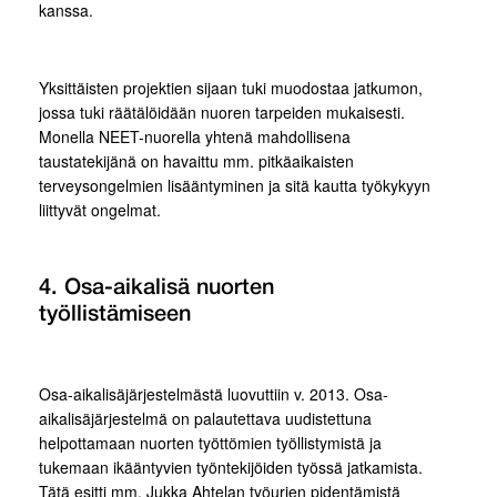
kanssa.
Yksittäisten projektien sijaan tuki muodostaa jatkumon,
jossa tuki räätälöidään nuoren tarpeiden mukaisesti.
Monella NEET-nuorella yhtenä mahdollisena
taustatekijänä on havaittu mm. pitkäaikaisten
terveysongelmien lisääntyminen ja sitä kautta työkykyyn
liittyvät ongelmat.
4. Osa-aikalisä nuorten
työllistämiseen
Osa-aikalisäjärjestelmästä luovuttiin v. 2013. Osa-
aikalisäjärjestelmä on palautettava uudistettuna
helpottamaan nuorten työttömien työllistymistä ja
tukemaan ikääntyvien työntekijöiden työssä jatkamista.
Tätä esitti mm. Jukka Ahtelan työurien pidentämistä