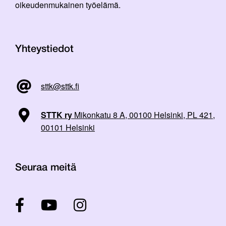
oikeudenmukainen työelämä.
Yhteystiedot
sttk@sttk.fi
STTK ry
Mikonkatu 8 A, 00100 Helsinki, PL 421,
00101 Helsinki
Seuraa meitä