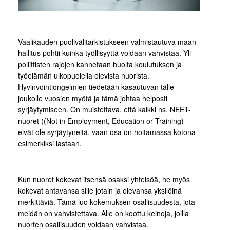
Vaalikauden puolivälitarkistukseen valmistautuva maan
hallitus pohtii kuinka työllisyyttä voidaan vahvistaa. Yli
poliittisten rajojen kannetaan huolta koulutuksen ja
työelämän ulkopuolella olevista nuorista.
Hyvinvointiongelmien tiedetään kasautuvan tälle
joukolle vuosien myötä ja tämä johtaa helposti
syrjäytymiseen. On muistettava, että kaikki ns. NEET-
nuoret ((Not in Employment, Education or Training)
eivät ole syrjäytyneitä, vaan osa on hoitamassa kotona
esimerkiksi lastaan.
Kun nuoret kokevat itsensä osaksi yhteisöä, he myös
kokevat antavansa sille jotain ja olevansa yksilöinä
merkittäviä. Tämä luo kokemuksen osallisuudesta, jota
meidän on vahvistettava. Alle on koottu keinoja, joilla
nuorten osallisuuden voidaan vahvistaa.