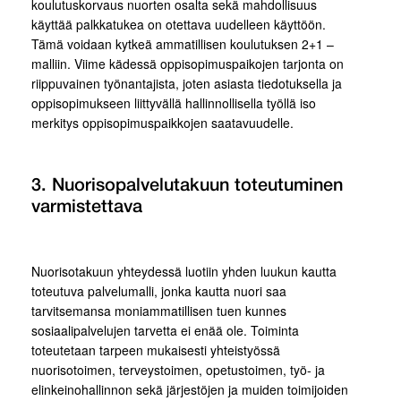
koulutuskorvaus nuorten osalta sekä mahdollisuus
käyttää palkkatukea on otettava uudelleen käyttöön.
Tämä voidaan kytkeä ammatillisen koulutuksen 2+1 –
malliin. Viime kädessä oppisopimuspaikojen tarjonta on
riippuvainen työnantajista, joten asiasta tiedotuksella ja
oppisopimukseen liittyvällä hallinnollisella työllä iso
merkitys oppisopimuspaikkojen saatavuudelle.
3. Nuorisopalvelutakuun toteutuminen
varmistettava
Nuorisotakuun yhteydessä luotiin yhden luukun kautta
toteutuva palvelumalli, jonka kautta nuori saa
tarvitsemansa moniammatillisen tuen kunnes
sosiaalipalvelujen tarvetta ei enää ole. Toiminta
toteutetaan tarpeen mukaisesti yhteistyössä
nuorisotoimen, terveystoimen, opetustoimen, työ- ja
elinkeinohallinnon sekä järjestöjen ja muiden toimijoiden