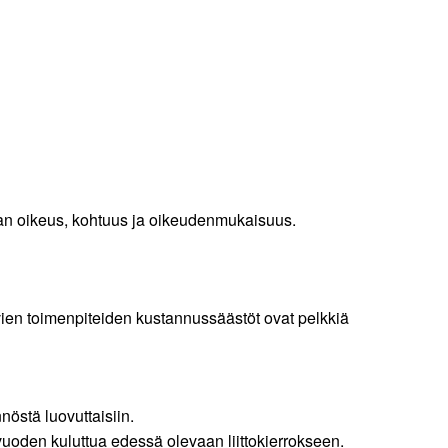
an oikeus, kohtuus ja oikeudenmukaisuus.
vien toimenpiteiden kustannussäästöt ovat pelkkiä
östä luovuttaisiin.
uoden kuluttua edessä olevaan liittokierrokseen.