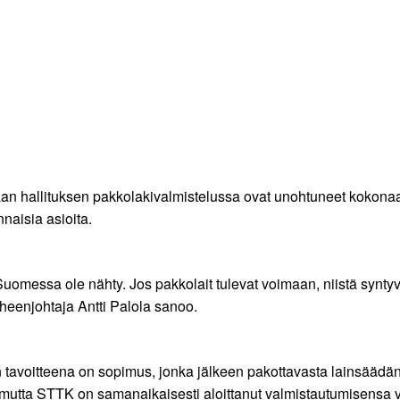
n hallituksen pakkolakivalmistelussa ovat unohtuneet kokona
naisia asioita.
Suomessa ole nähty. Jos pakkolait tulevat voimaan, niistä synty
uheenjohtaja Antti Palola sanoo.
avoitteena on sopimus, jonka jälkeen pakottavasta lainsäädänn
, mutta STTK on samanaikaisesti aloittanut valmistautumisensa v