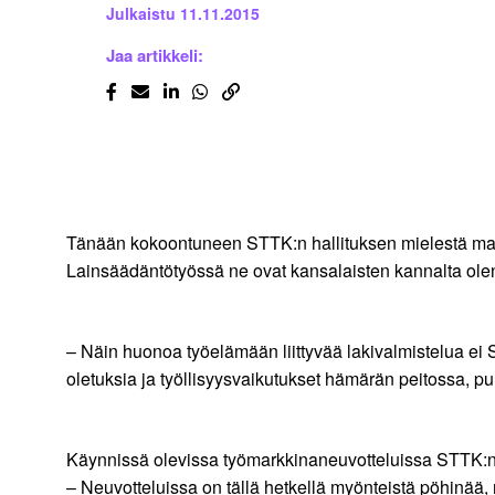
Julkaistu
11.11.2015
Jaa artikkeli:
Tänään kokoontuneen STTK:n hallituksen mielestä maa
Lainsäädäntötyössä ne ovat kansalaisten kannalta olen
– Näin huonoa työelämään liittyvää lakivalmistelua ei 
oletuksia ja työllisyysvaikutukset hämärän peitossa, p
Käynnissä olevissa työmarkkinaneuvotteluissa STTK:n t
– Neuvotteluissa on tällä hetkellä myönteistä pöhinää