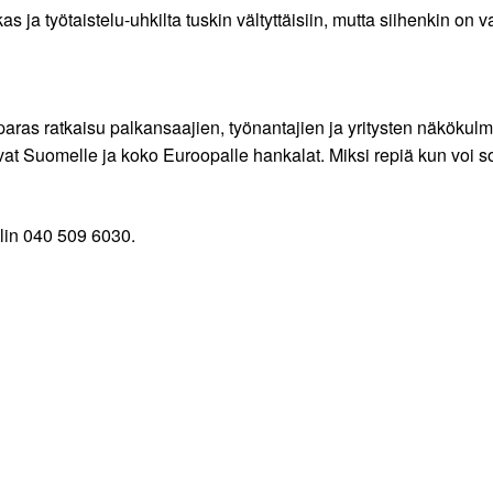
skas ja työtaistelu-uhkilta tuskin vältyttäisiin, mutta siihenkin on 
ras ratkaisu palkansaajien, työnantajien ja yritysten näkökulma
 ovat Suomelle ja koko Euroopalle hankalat. Miksi repiä kun voi so
elin 040 509 6030.