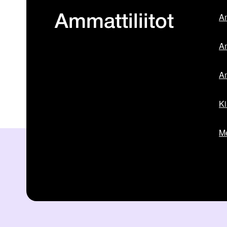
Am
Ammattiliitot
Am
Am
Ki
Me