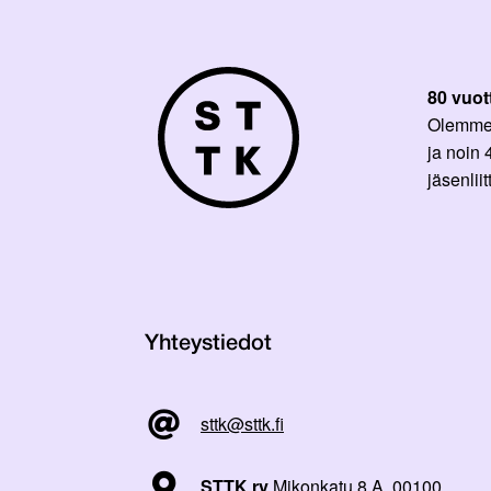
80 vuot
Olemme p
ja noin
jäsenli
Yhteystiedot
sttk@sttk.fi
STTK ry
Mikonkatu 8 A, 00100