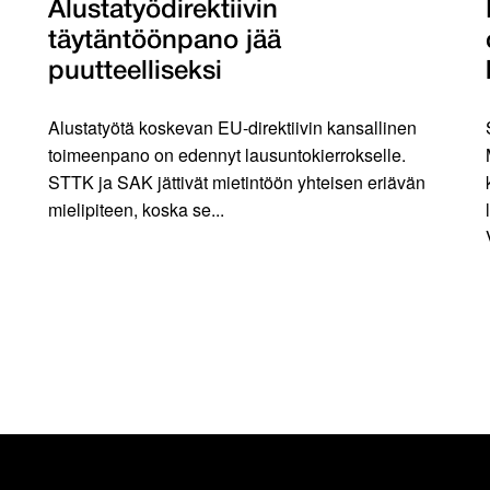
Alustatyödirektiivin
täytäntöönpano jää
puutteelliseksi
Alustatyötä koskevan EU-direktiivin kansallinen
toimeenpano on edennyt lausuntokierrokselle.
STTK ja SAK jättivät mietintöön yhteisen eriävän
mielipiteen, koska se...