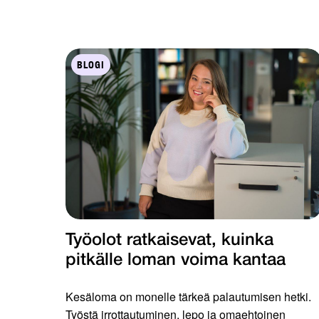
BLOGI
Työolot ratkaisevat, kuinka
pitkälle loman voima kantaa
Kesäloma on monelle tärkeä palautumisen hetki.
Työstä irrottautuminen, lepo ja omaehtoinen