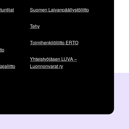
untijat
Suomen Laivanpäällystöliitto
Tehy
Toimihenkilöliitto ERTO
to
Yhteistyöjäsen LUVA –
jaliitto
Luonnonvarat ry