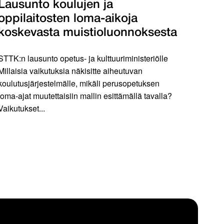
Lausunto koulujen ja
oppilaitosten loma-aikoja
koskevasta muistioluonnoksesta
STTK:n lausunto opetus- ja kulttuuriministeriölle
Millaisia vaikutuksia näkisitte aiheutuvan
koulutusjärjestelmälle, mikäli perusopetuksen
loma-ajat muutettaisiin mallin esittämällä tavalla?
Vaikutukset...