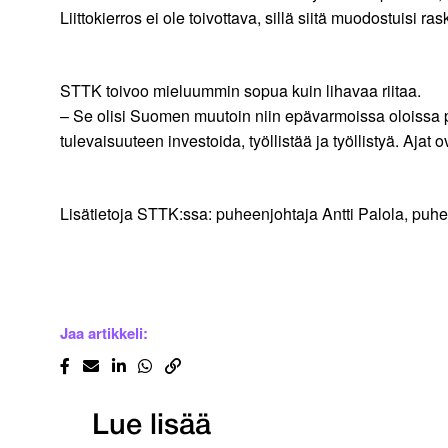
Liittokierros ei ole toivottava, sillä siitä muodostuisi ra
STTK toivoo mieluummin sopua kuin lihavaa riitaa.
– Se olisi Suomen muutoin niin epävarmoissa oloissa pa
tulevaisuuteen investoida, työllistää ja työllistyä. Ajat
Lisätietoja STTK:ssa: puheenjohtaja Antti Palola, puh
Jaa artikkeli:
Lue lisää