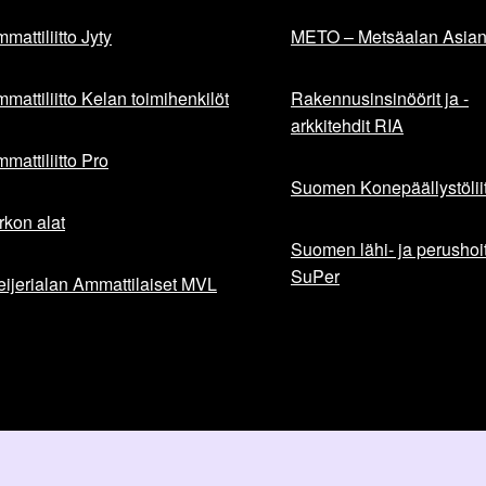
mattiliitto Jyty
METO – Metsäalan Asiant
mattiliitto Kelan toimihenkilöt
Rakennusinsinöörit ja -
arkkitehdit RIA
mattiliitto Pro
Suomen Konepäällystöliit
rkon alat
Suomen lähi- ja perushoita
SuPer
ijerialan Ammattilaiset MVL