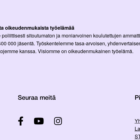
ta oikeudenmukaista työelämää
oliittisesti sitoutumaton ja moniarvoinen koulutettujen ammattil
 400 000 jäsentä. Työskentelemme tasa-arvoisen, yhdenvertaisen
ittojemme kanssa. Visiomme on oikeudenmukainen työelämä.
Seuraa meitä
Pi
Yh
La
ST