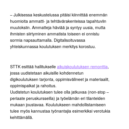
– Julkisessa keskustelussa pitäisi kiinnittää enemmän
huomioita ammatti- ja tehtävärakenteissa tapahtuviin
muutoksiin. Ammatteja häviää ja syntyy uusia, mutta
ihmisten siirtyminen ammatista toiseen ei onnistu
sormia napsauttamalla. Digitalisoituvassa
yhteiskunnassa koulutuksen merkitys korostuu.
STTK esittää hallitukselle
aikuiskoulutuksen remonttia
,
jossa uudistetaan aikuisille kohdennetun
digikoulutuksen tarjonta, oppimisvälineet ja materiaalit,
oppimispaikat ja rahoitus.
Uudistetun koulutuksen tulee olla jatkuvaa (non-stop –
periaate peruskursseilla) ja työelämän eri tilanteiden
mukaan joustavaa. Koulutukseen mahdollistamiseen
tulee myös kannustaa työnantajia esimerkiksi verotukia
kehittämällä.