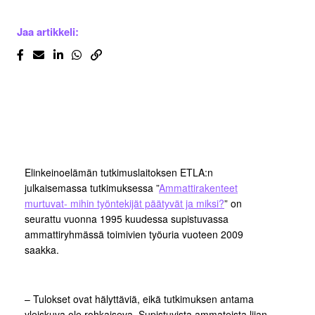
Jaa artikkeli:
Elinkeinoelämän tutkimuslaitoksen ETLA:n
julkaisemassa tutkimuksessa ”
Ammattirakenteet
murtuvat- mihin työntekijät päätyvät ja miksi?
” on
seurattu vuonna 1995 kuudessa supistuvassa
ammattiryhmässä toimivien työuria vuoteen 2009
saakka.
– Tulokset ovat hälyttäviä, eikä tutkimuksen antama
yleiskuva ole rohkaiseva. Supistuvista ammateista liian