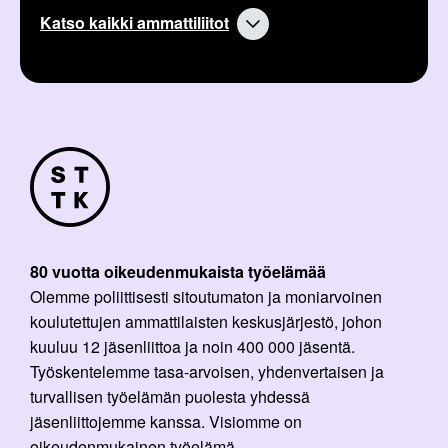
Katso kaikki ammattiliitot
80 vuotta oikeudenmukaista työelämää
Olemme poliittisesti sitoutumaton ja moniarvoinen
koulutettujen ammattilaisten keskusjärjestö, johon
kuuluu 12 jäsenliittoa ja noin 400 000 jäsentä.
Työskentelemme tasa-arvoisen, yhdenvertaisen ja
turvallisen työelämän puolesta yhdessä
jäsenliittojemme kanssa. Visiomme on
oikeudenmukainen työelämä.