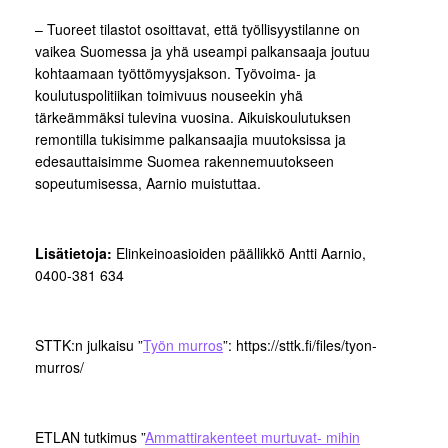
– Tuoreet tilastot osoittavat, että työllisyystilanne on
vaikea Suomessa ja yhä useampi palkansaaja joutuu
kohtaamaan työttömyysjakson. Työvoima- ja
koulutuspolitiikan toimivuus nouseekin yhä
tärkeämmäksi tulevina vuosina. Aikuiskoulutuksen
remontilla tukisimme palkansaajia muutoksissa ja
edesauttaisimme Suomea rakennemuutokseen
sopeutumisessa, Aarnio muistuttaa.
Lisätietoja:
Elinkeinoasioiden päällikkö Antti Aarnio,
0400-381 634
STTK:n julkaisu ”
Työn murros
”: https://sttk.fi/files/tyon-
murros/
ETLAN tutkimus ”
Ammattirakenteet murtuvat- mihin