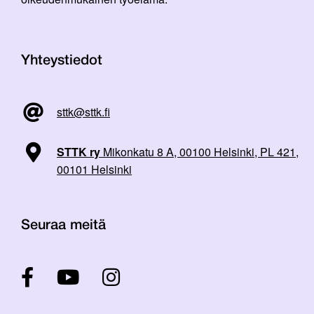
Yhteystiedot
sttk@sttk.fi
STTK ry
Mikonkatu 8 A, 00100 Helsinki, PL 421,
00101 Helsinki
Seuraa meitä