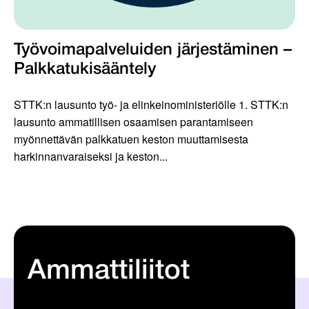
Työvoimapalveluiden järjestäminen –
Palkkatukisääntely
STTK:n lausunto työ- ja elinkeinoministeriölle 1. STTK:n
lausunto ammatillisen osaamisen parantamiseen
myönnettävän palkkatuen keston muuttamisesta
harkinnanvaraiseksi ja keston...
Ammattiliitot