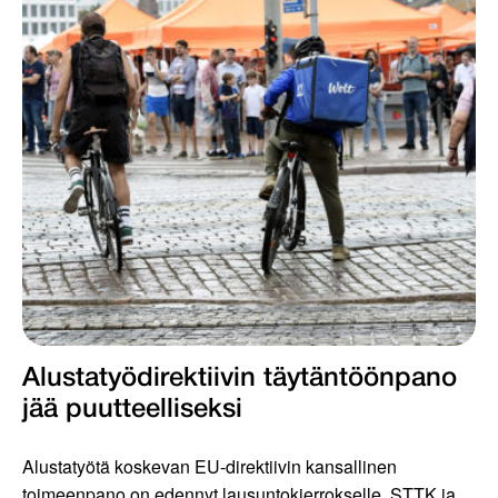
Alustatyödirektiivin täytäntöönpano
jää puutteelliseksi
Alustatyötä koskevan EU-direktiivin kansallinen
toimeenpano on edennyt lausuntokierrokselle. STTK ja