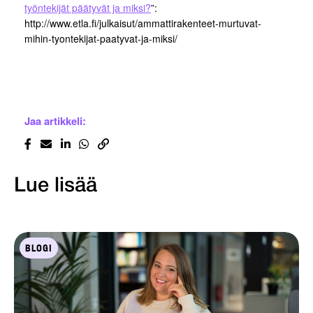
työntekijät päätyvät ja miksi?
”:
http://www.etla.fi/julkaisut/ammattirakenteet-murtuvat-
mihin-tyontekijat-paatyvat-ja-miksi/
Jaa artikkeli:
Lue lisää
BLOGI