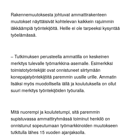
Rakennemuutoksesta johtuvat ammattirakenteen
muutokset näyttäisivät kohtelevan kaikkein rajuimmin
iäkkäämpiä työntekijöitä. Heille ei ole tarpeeksi kysyntää
työelämässä.
– Tutkimuksen perusteella ammatilla on keskeinen
merkitys tulevalle työmarkkina-asemalle. Esimerkiksi
toimistotyöntekijät ovat onnistuneet siirtymään
konepajatyöntekijöitä paremmin uusille urille. Ammatin
lisäksi myös muodollisella iällä ja koulutuksella on ollut
suuri merkitys työntekijöiden työuralla.
Mitä nuorempi ja koulutetumpi, sitä paremmin
supistuvassa ammattiryhmässä toiminut henkilö on
onnistunut sopeutumaan työmarkkinoiden muutokseen
tutkitulla lähes 15 vuoden ajanjaksolla.