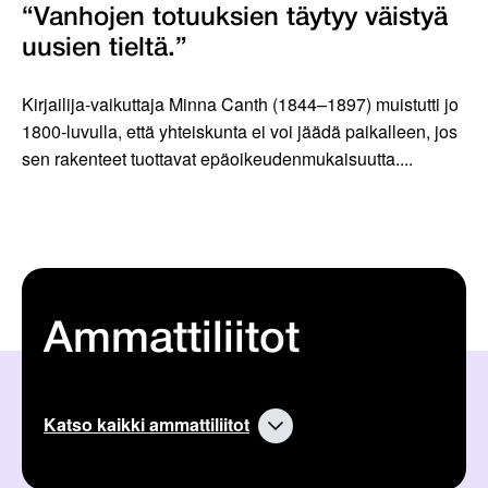
“Vanhojen totuuksien täytyy väistyä
uusien tieltä.”
Kirjailija-vaikuttaja Minna Canth (1844–1897) muistutti jo
1800-luvulla, että yhteiskunta ei voi jäädä paikalleen, jos
sen rakenteet tuottavat epäoikeudenmukaisuutta....
Ammattiliitot
Katso kaikki ammattiliitot