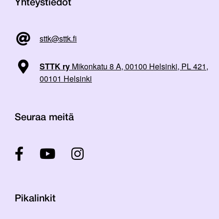
Yhteystiedot
sttk@sttk.fi
STTK ry
Mikonkatu 8 A, 00100 Helsinki, PL 421,
00101 Helsinki
Seuraa meitä
Pikalinkit