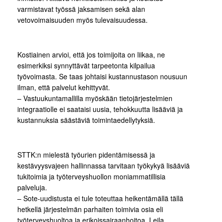
varmistavat työssä jaksamisen sekä alan
vetovoimaisuuden myös tulevaisuudessa.
Kostiainen arvioi, että jos toimijoita on liikaa, ne
esimerkiksi synnyttävät tarpeetonta kilpailua
työvoimasta. Se taas johtaisi kustannustason nousuun
ilman, että palvelut kehittyvät.
– Vastuukuntamallilla myöskään tietojärjestelmien
integraatiolle ei saataisi uusia, tehokkuutta lisääviä ja
kustannuksia säästäviä toimintaedellytyksiä.
STTK:n mielestä työurien pidentämisessä ja
kestävyysvajeen hallinnassa tarvitaan työkykyä lisääviä
tukitoimia ja työterveyshuollon moniammatillisia
palveluja.
– Sote-uudistusta ei tule toteuttaa heikentämällä tällä
hetkellä järjestelmän parhaiten toimivia osia eli
työterveyshuoltoa ja erikoissairaanhoitoa, Leila