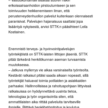
– Vastuukuntamalli sisältää suuren riskin
erikoissairaanhoidon pirstoutumiseen ja sen
toimivuuden heikkenemiseen ilman, että
perusterveydenhuollon palvelut kuitenkaan olennaisesti
paranisivat. Palvelujen hajanaisuus saattaisi jopa
lisääntyä nykyisestä, arvioi STTK:n pääsihteeri Leila
Kostiainen.
Enemmistö terveys- ja hyvinvointipalvelujen
työntekijöistä on STTK-laisten liittojen jäseniä. STTK
pitää tärkeänä henkilökunnan aseman turvaamista
muutoksessa.
– Jatkuva myllerrys vie aikaa varsinaiselta työnteolta.
Kestävät ratkaisut pitäisi saada aikaan nopeasti, sillä
työntekijät haluavat toimia potilaiden ja asiakkaiden
parhaaksi. Hallinnollisissa ja rahoituspohjaan liittyvissä
ratkaisuissa on hyödynnettävä uusinta tietoa,
teknologiaa ja työn organisointia siten, että
ammattilaisten aika riittää palveluita tarvitseville
ihmisille. Riittävä henkilöstömitoitus ja koulutus