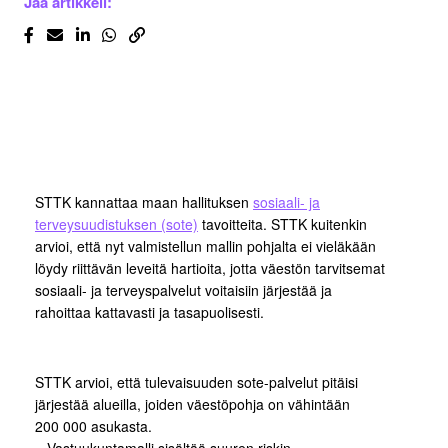
Jaa artikkeli:
STTK kannattaa maan hallituksen
sosiaali- ja
terveysuudistuksen (sote)
tavoitteita. STTK kuitenkin
arvioi, että nyt valmistellun mallin pohjalta ei vieläkään
löydy riittävän leveitä hartioita, jotta väestön tarvitsemat
sosiaali- ja terveyspalvelut voitaisiin järjestää ja
rahoittaa kattavasti ja tasapuolisesti.
STTK arvioi, että tulevaisuuden sote-palvelut pitäisi
järjestää alueilla, joiden väestöpohja on vähintään
200 000 asukasta.