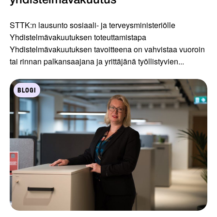
yhdistelmävakuutus
STTK:n lausunto sosiaali- ja terveysministeriölle
Yhdistelmävakuutuksen toteuttamistapa
Yhdistelmävakuutuksen tavoitteena on vahvistaa vuoroin
tai rinnan palkansaajana ja yrittäjänä työllistyvien...
BLOGI