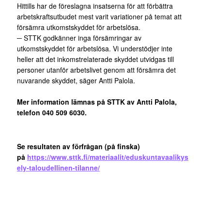
Hittills har de föreslagna insatserna för att förbättra
arbetskraftsutbudet mest varit variationer på temat att
försämra utkomstskyddet för arbetslösa.
─ STTK godkänner inga försämringar av
utkomstskyddet för arbetslösa. Vi understödjer inte
heller att det inkomstrelaterade skyddet utvidgas till
personer utanför arbetslivet genom att försämra det
nuvarande skyddet, säger Antti Palola.
Mer information lämnas på STTK av Antti Palola,
telefon 040 509 6030.
Se resultaten av förfrågan (på finska)
på
https://www.sttk.fi/materiaalit/eduskuntavaalikys
ely-taloudellinen-tilanne/