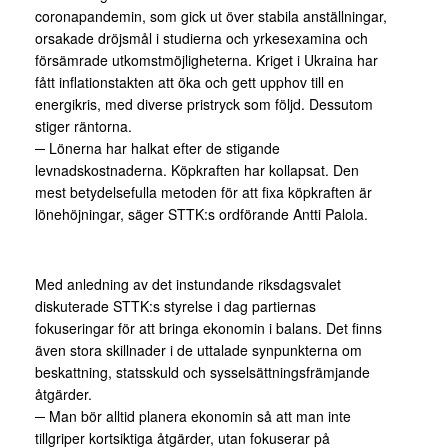
coronapandemin, som gick ut över stabila anställningar,
orsakade dröjsmål i studierna och yrkesexamina och
försämrade utkomstmöjligheterna. Kriget i Ukraina har
fått inflationstakten att öka och gett upphov till en
energikris, med diverse pristryck som följd. Dessutom
stiger räntorna.
─ Lönerna har halkat efter de stigande
levnadskostnaderna. Köpkraften har kollapsat. Den
mest betydelsefulla metoden för att fixa köpkraften är
lönehöjningar, säger STTK:s ordförande Antti Palola.
Med anledning av det instundande riksdagsvalet
diskuterade STTK:s styrelse i dag partiernas
fokuseringar för att bringa ekonomin i balans. Det finns
även stora skillnader i de uttalade synpunkterna om
beskattning, statsskuld och sysselsättningsfrämjande
åtgärder.
─ Man bör alltid planera ekonomin så att man inte
tillgriper kortsiktiga åtgärder, utan fokuserar på