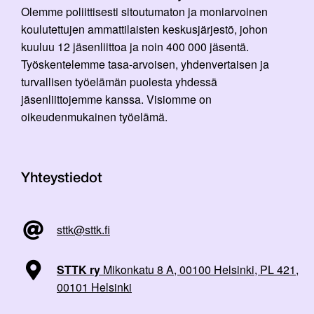
Olemme poliittisesti sitoutumaton ja moniarvoinen
koulutettujen ammattilaisten keskusjärjestö, johon
kuuluu 12 jäsenliittoa ja noin 400 000 jäsentä.
Työskentelemme tasa-arvoisen, yhdenvertaisen ja
turvallisen työelämän puolesta yhdessä
jäsenliittojemme kanssa. Visiomme on
oikeudenmukainen työelämä.
Yhteystiedot
sttk@sttk.fi
STTK ry
Mikonkatu 8 A, 00100 Helsinki, PL 421,
00101 Helsinki