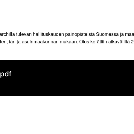
rchilla tulevan hallituskauden painopisteistä Suomessa ja maai
len, iän ja asuinmaakunnan mukaan. Otos kerättiin aikavälillä 
.pdf