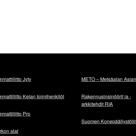
mattiliitto Jyty
METO – Metsäalan Asiant
mattiliitto Kelan toimihenkilöt
Rakennusinsinöörit ja -
arkkitehdit RIA
mattiliitto Pro
Suomen Konepäällystöliit
rkon alat