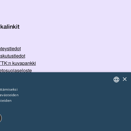
kalinkit
teystiedot
skutustiedot
TK:n kuvapankki
etosuojaseloste
×
rvallisemman tilan periaatteet
ttämiseksi
 evästeiden
FINNISH
steiden
ENGLISH
SWEDISH