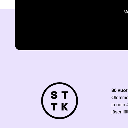
Me
80 vuot
Olemme p
ja noin
jäsenli