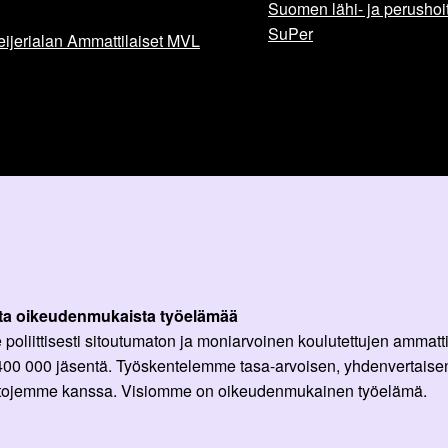
Suomen lähi- ja perushoita
SuPer
ijerialan Ammattilaiset MVL
ta oikeudenmukaista työelämää
oliittisesti sitoutumaton ja moniarvoinen koulutettujen ammattil
 400 000 jäsentä. Työskentelemme tasa-arvoisen, yhdenvertaisen
ittojemme kanssa. Visiomme on oikeudenmukainen työelämä.