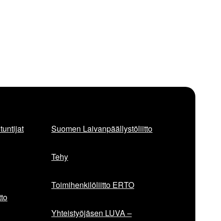
untijat
Suomen Laivanpäällystöliitto
Tehy
Toimihenkilöliitto ERTO
to
Yhteistyöjäsen LUVA –