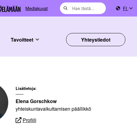
Mediakuvat
FI
Tavoitteet
Yhteystiedot
Lisätietoja:
Elena Gorschkow
yhteiskuntavaikuttamisen päällikkö
Profiili