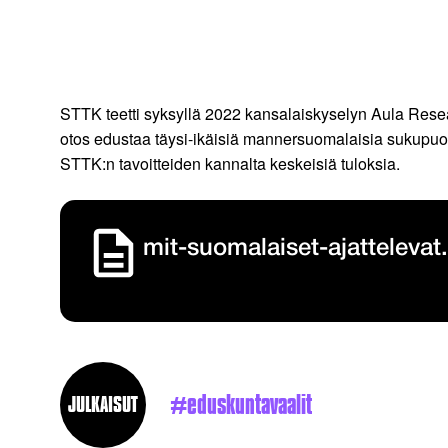
STTK teetti syksyllä 2022 kansalaiskyselyn Aula Resea
otos edustaa täysi-ikäisiä mannersuomalaisia sukupuo
STTK:n tavoitteiden kannalta keskeisiä tuloksia.
mit-suomalaiset-ajattelevat
eduskuntavaalit
JULKAISUT