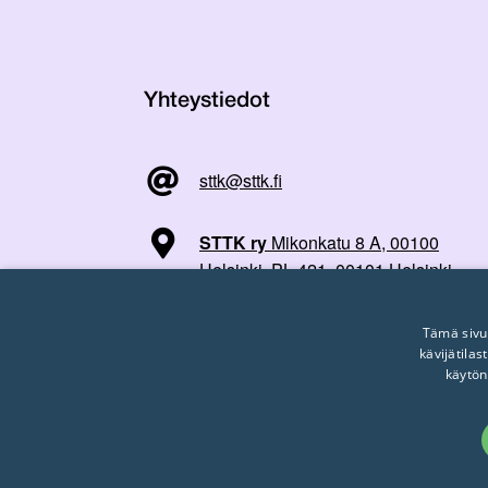
Yhteystiedot
sttk@sttk.fi
STTK ry
Mikonkatu 8 A, 00100
Helsinki, PL 421, 00101 Helsinki
Tämä sivu
kävijätila
käytön