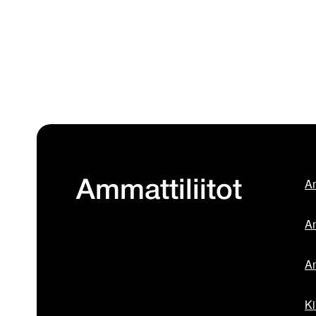
Am
Ammattiliitot
Am
Am
Ki