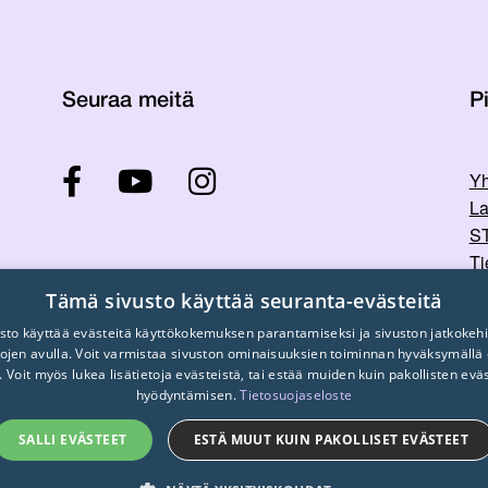
Seuraa meitä
Pi
Yh
La
ST
Ti
Tu
Tämä sivusto käyttää seuranta-evästeitä
sto käyttää evästeitä käyttökokemuksen parantamiseksi ja sivuston jatkokehi
stojen avulla. Voit varmistaa sivuston ominaisuuksien toiminnan hyväksymällä
. Voit myös lukea lisätietoja evästeistä, tai estää muiden kuin pakollisten evä
hyödyntämisen.
Tietosuojaseloste
SALLI EVÄSTEET
ESTÄ MUUT KUIN PAKOLLISET EVÄSTEET
© 2026
STTK.
Made with ❤ by
Avoin.Systems