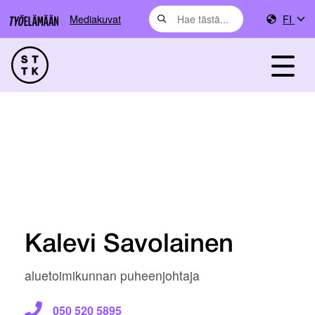
Mediakuvat
FI
Kalevi Savolainen
aluetoimikunnan puheenjohtaja
050 520 5895