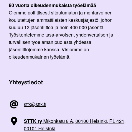
80 vuotta oikeudenmukaista työelämää
Olemme poliittisesti sitoutumaton ja moniarvoinen
koulutettujen ammattilaisten keskusjärjestö, johon
kuuluu 12 jäsenliittoa ja noin 400 000 jäsentä.
Työskentelemme tasa-arvoisen, yhdenvertaisen ja
turvallisen työelämän puolesta yhdessä
jäsenliittojemme kanssa. Visiomme on
oikeudenmukainen työelämä.
Yhteystiedot
sttk@sttk.fi
STTK ry
Mikonkatu 8 A, 00100 Helsinki, PL 421,
00101 Helsinki