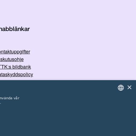
nabblänkar
ntaktuppgifter
skutusohje
TK:s bildbank
taskyddspolicy
×
använda vår
r
FINNISH
ENGLISH
SWEDISH