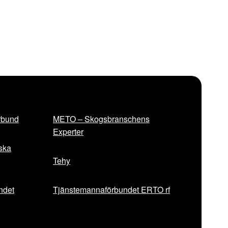
rbund
METO – Skogsbranschens
Experter
iska
Tehy
ndet
Tjänstemannaförbundet ERTO rf