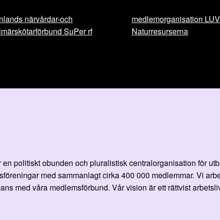
nlands närvårdar-och
medlemorganisation LU
imärskötarförbund SuPer rf
Naturresurserna
en politiskt obunden och pluralistisk centralorganisation för ut
öreningar med sammanlagt cirka 400 000 medlemmar. Vi arbetar fö
ans med våra medlemsförbund. Vår vision är ett rättvist arbetsliv