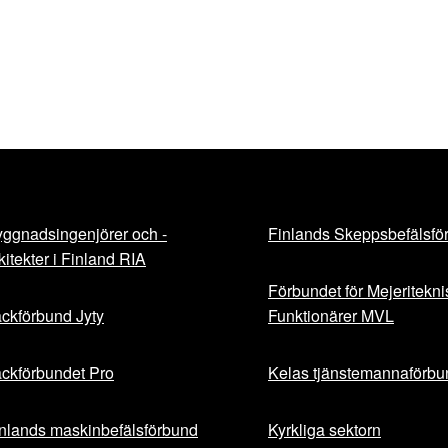
ggnadsingenjörer och -
Finlands Skeppsbefälsfö
kitekter i Finland RIA
Förbundet för Mejeritekn
ckförbund Jyty
Funktionärer MVL
ckförbundet Pro
Kelas tjänstemannaförbu
nlands maskinbefälsförbund
Kyrkliga sektorn