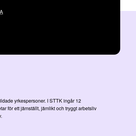
VA
bildade yrkespersoner. I STTK ingår 12
r ett jämställt, jämlikt och tryggt arbetsliv
.