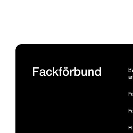
By
Fackförbund
ar
Fa
Fa
Fi