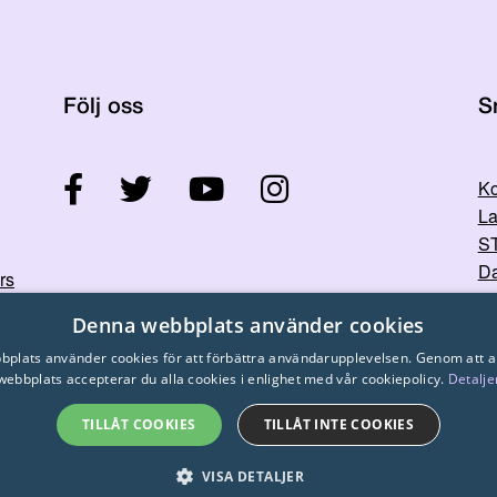
Följ oss
S
Ko
La
ST
Da
rs
Denna webbplats använder cookies
plats använder cookies för att förbättra användarupplevelsen. Genom att 
webbplats accepterar du alla cookies i enlighet med vår cookiepolicy.
Detalje
TILLÅT COOKIES
TILLÅT INTE COOKIES
© 2026
STTK.
Made with ❤ by
Avoin.Systems
VISA DETALJER