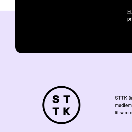
Fi
pr
STTK är 
medlemsf
tillsamm