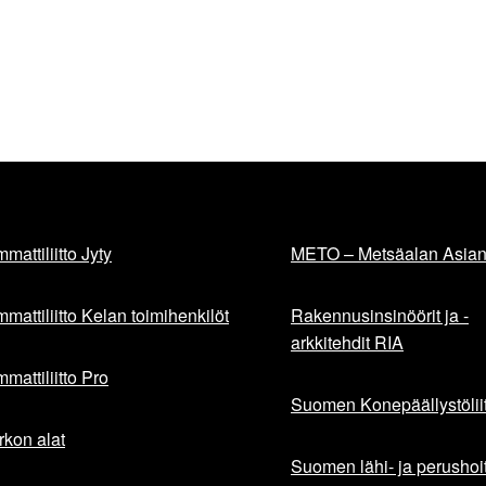
mattiliitto Jyty
METO – Metsäalan Asiant
mattiliitto Kelan toimihenkilöt
Rakennusinsinöörit ja -
arkkitehdit RIA
mattiliitto Pro
Suomen Konepäällystöliit
rkon alat
Suomen lähi- ja perushoita