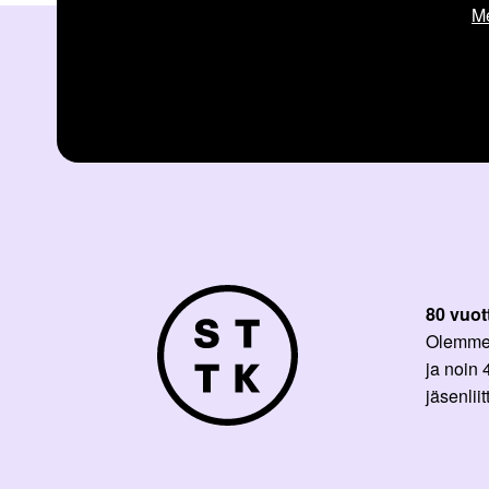
Me
80 vuot
Olemme p
ja noin
jäsenli