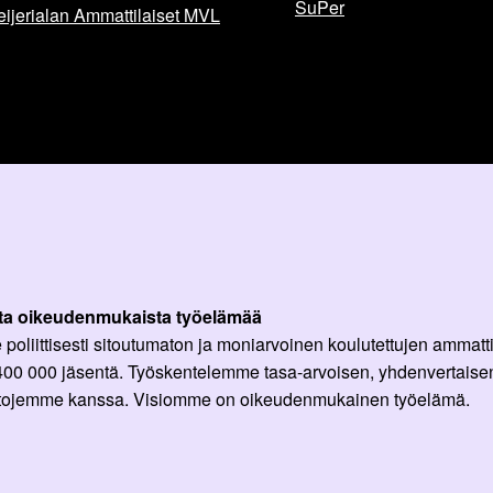
SuPer
ijerialan Ammattilaiset MVL
ta oikeudenmukaista työelämää
oliittisesti sitoutumaton ja moniarvoinen koulutettujen ammattil
 400 000 jäsentä. Työskentelemme tasa-arvoisen, yhdenvertaisen
ittojemme kanssa. Visiomme on oikeudenmukainen työelämä.