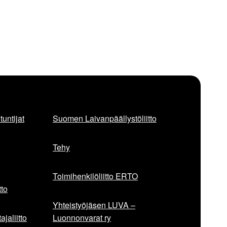
untijat
Suomen Laivanpäällystöliitto
Tehy
Toimihenkilöliitto ERTO
to
Yhteistyöjäsen LUVA –
jaliitto
Luonnonvarat ry