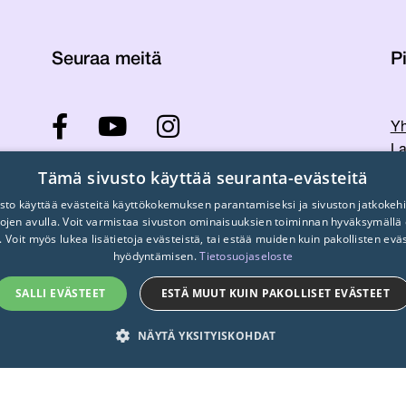
Seuraa meitä
Pi
Yh
La
ST
Tämä sivusto käyttää seuranta-evästeitä
Ti
sto käyttää evästeitä käyttökokemuksen parantamiseksi ja sivuston jatkokehi
Tu
stojen avulla. Voit varmistaa sivuston ominaisuuksien toiminnan hyväksymällä
. Voit myös lukea lisätietoja evästeistä, tai estää muiden kuin pakollisten evä
hyödyntämisen.
Tietosuojaseloste
SALLI EVÄSTEET
ESTÄ MUUT KUIN PAKOLLISET EVÄSTEET
NÄYTÄ YKSITYISKOHDAT
© 2026
STTK.
Made with ❤ by
Avoin.Systems
T
SUORITUSKYKY
KOHDISTUS
TOIMINNALLIS