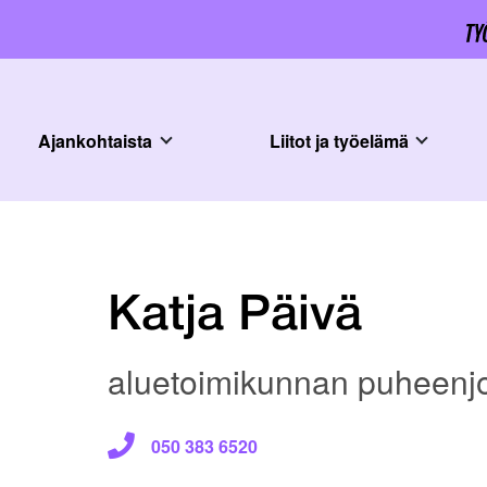
Ajankohtaista
Liitot ja työelämä
Katja Päivä
aluetoimikunnan puheenj
050 383 6520