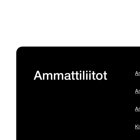
Am
Ammattiliitot
Am
Am
Ki