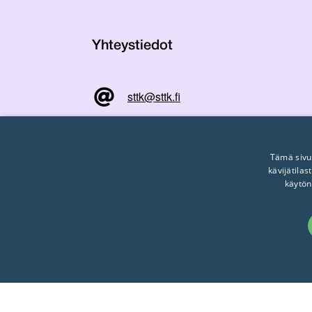
Yhteystiedot
sttk@sttk.fi
STTK ry
Mikonkatu 8 A, 00100
Helsinki, PL 421, 00101 Helsinki
Tämä sivu
kävijätila
käytön
EHDOTTOMASTI TARVITTAVA