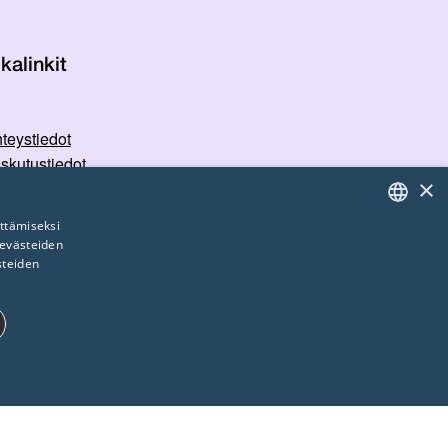
kalinkit
teystiedot
skutustiedot
×
TK:n kuvapankki
etosuojaseloste
ttämiseksi
rvallisemman tilan periaatteet
 evästeiden
FINNISH
steiden
ENGLISH
SWEDISH
ET
LUOKITTELEMATTOMAT