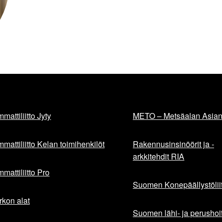
mattiliitto Jyty
METO – Metsäalan Asiant
mattiliitto Kelan toimihenkilöt
Rakennusinsinöörit ja -
arkkitehdit RIA
mattiliitto Pro
Suomen Konepäällystöliit
rkon alat
Suomen lähi- ja perushoita