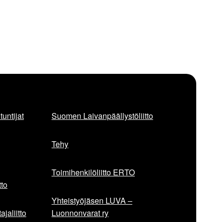
untijat
Suomen Laivanpäällystöliitto
Tehy
Toimihenkilöliitto ERTO
to
Yhteistyöjäsen LUVA –
jaliitto
Luonnonvarat ry