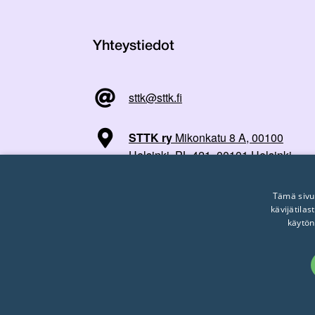
Yhteystiedot
sttk@sttk.fi
STTK ry
Mikonkatu 8 A, 00100
Helsinki, PL 421, 00101 Helsinki
Tämä sivu
kävijätila
käytön