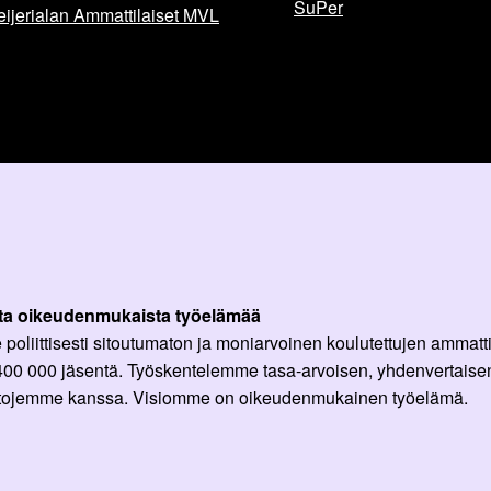
SuPer
ijerialan Ammattilaiset MVL
ta oikeudenmukaista työelämää
oliittisesti sitoutumaton ja moniarvoinen koulutettujen ammattil
 400 000 jäsentä. Työskentelemme tasa-arvoisen, yhdenvertaisen
ittojemme kanssa. Visiomme on oikeudenmukainen työelämä.