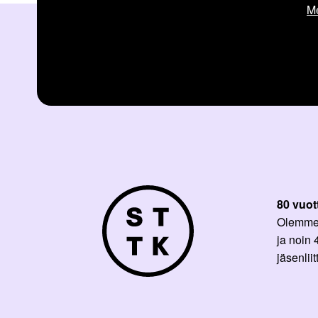
Me
80 vuot
Olemme p
ja noin
jäsenli