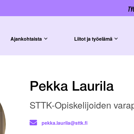
Ajankohtaista
Liitot ja työelämä
Pekka Laurila
STTK-Opiskelijoiden vara
pekka.laurila@sttk.fi