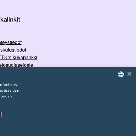
kalinkit
teystiedot
skutustiedot
TK:n kuvapankki
etosuojaseloste
×
rvallisemman tilan periaatteet
ttämiseksi
 evästeiden
FINNISH
steiden
ENGLISH
SWEDISH