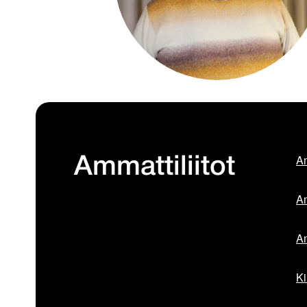
Am
Ammattiliitot
Am
Am
Ki