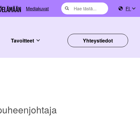
Mediakuvat
FI
Tavoitteet
Yhteystiedot
puheenjohtaja