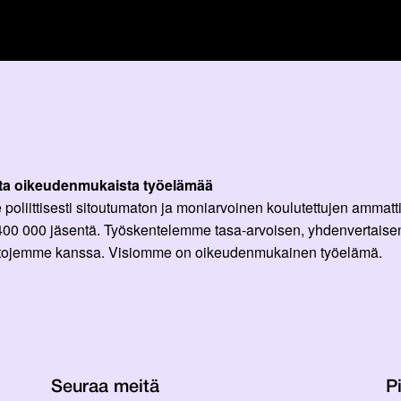
ta oikeudenmukaista työelämää
oliittisesti sitoutumaton ja moniarvoinen koulutettujen ammattil
 400 000 jäsentä. Työskentelemme tasa-arvoisen, yhdenvertaisen
ittojemme kanssa. Visiomme on oikeudenmukainen työelämä.
Seuraa meitä
Pi