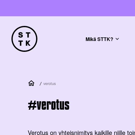
Mikä STTK?
/
verotus
verotus
Verotus on yhteisnimitys kaikille niille