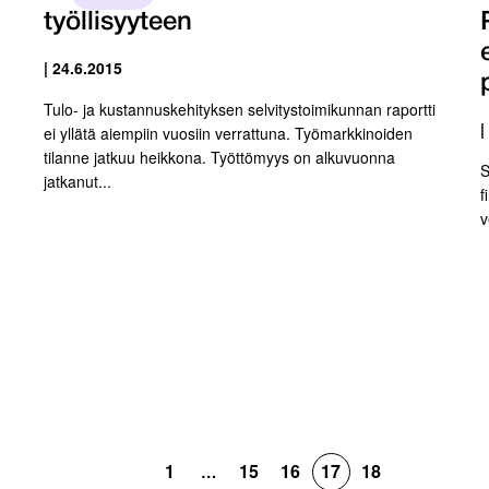
työllisyyteen
| 24.6.2015
Tulo- ja kustannuskehityksen selvitystoimikunnan raportti
|
ei yllätä aiempiin vuosiin verrattuna. Työmarkkinoiden
tilanne jatkuu heikkona. Työttömyys on alkuvuonna
S
jatkanut...
f
v
1
15
16
17
18
…