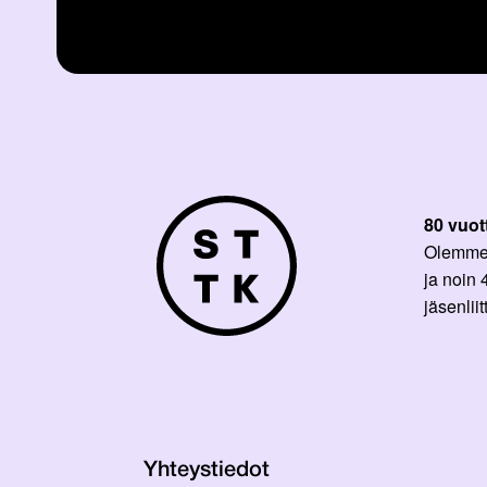
80 vuot
Olemme p
ja noin
jäsenli
Yhteystiedot