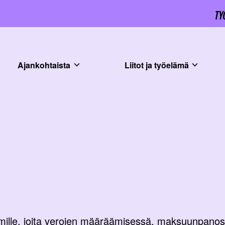
Ajankohtaista
Liitot ja työelämä
 toimille, joita verojen määräämisessä, maksuunpan