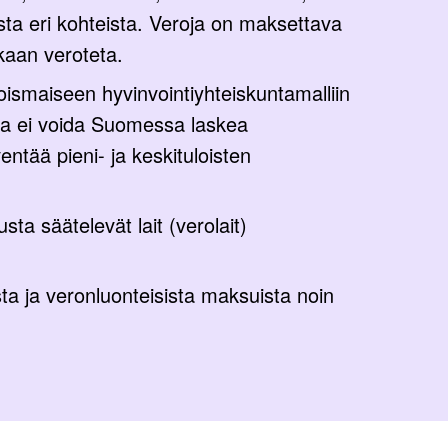
sta eri kohteista. Veroja on maksettava
nkaan veroteta.
ismaiseen hyvinvointiyhteiskuntamalliin
oa ei voida Suomessa laskea
ntää pieni- ja keskituloisten
 säätelevät lait (verolait)
ta ja veronluonteisista maksuista noin