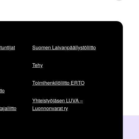
e
u
r
a
a
v
a
untijat
Suomen Laivanpäällystöliitto
a
r
t
Tehy
i
k
Toimihenkilöliitto ERTO
k
e
to
l
Yhteistyöjäsen LUVA –
i
jaliitto
Luonnonvarat ry
: