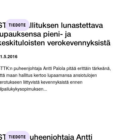
TIEDOTE
STTK: Hallituksen lunastettava
lupauksensa pieni- ja
keskituloisten verokevennyksistä
 1.5.2016
TTK:n puheenjohtaja Antti Palola pitää erittäin tärkeänä,
ttä maan hallitus kertoo lupaamansa ansiotulojen
erotukseen liittyvistä kevennyksistä ennen
ilpailukykysopimuksen...
TIEDOTE
STTK:n puheenjohtaja Antti