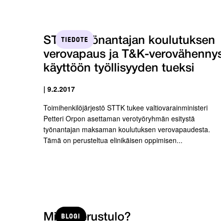
TIEDOTE
STTK: Työnantajan koulutuksen
verovapaus ja T&K-verovähenny
käyttöön työllisyyden tueksi
| 9.2.2017
Toimihenkilöjärjestö STTK tukee valtiovarainministeri
Petteri Orpon asettaman verotyöryhmän esitystä
työnantajan maksaman koulutuksen verovapaudesta.
Tämä on perusteltua elinikäisen oppimisen...
BLOGI
Mikä perustulo?