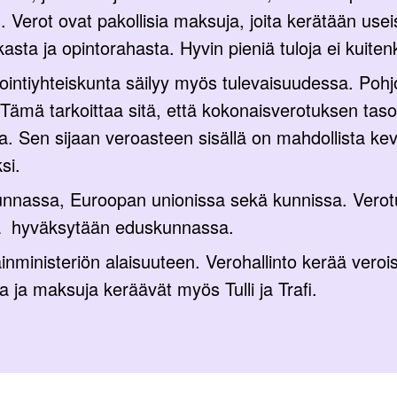
 Verot ovat pakollisia maksuja, joita kerätään usei
kasta ja opintorahasta. Hyvin pieniä tuloja ei kuite
intiyhteiskunta säilyy myös tulevaisuudessa. Pohjo
Tämä tarkoittaa sitä, että kokonaisverotuksen tas
a. Sen sijaan veroasteen sisällä on mahdollista keve
si.
assa, Euroopan unionissa sekä kunnissa. Verotusta
 ja hyväksytään eduskunnassa.
nministeriön alaisuuteen. Verohallinto kerää verois
ja ja maksuja keräävät myös Tulli ja Trafi.