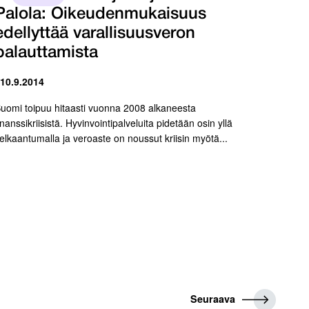
Palola: Oikeudenmukaisuus
edellyttää varallisuusveron
palauttamista
 10.9.2014
uomi toipuu hitaasti vuonna 2008 alkaneesta
inanssikriisistä. Hyvinvointipalveluita pidetään osin yllä
elkaantumalla ja veroaste on noussut kriisin myötä...
S
Seuraava