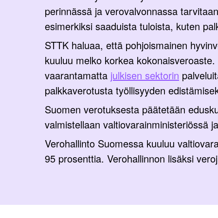
perinnässä ja verovalvonnassa tarvitaan.
esimerkiksi saaduista tuloista, kuten pal
STTK haluaa, että pohjoismainen hyvinvo
kuuluu melko korkea kokonaisveroaste. 
vaarantamatta
julkisen sektorin
palveluit
palkkaverotusta työllisyyden edistämisek
Suomen verotuksesta päätetään eduskunn
valmistellaan valtiovarainministeriössä
Verohallinto Suomessa kuuluu valtiovarai
95 prosenttia. Verohallinnon lisäksi vero