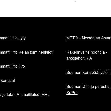
mattiliitto Jyty
METO – Metsäalan Asiant
mattiliitto Kelan toimihenkilöt
Rakennusinsinöörit ja -
arkkitehdit RIA
mattiliitto Pro
Suomen Konepäällystöliit
rkon alat
Suomen lähi- ja perushoita
SuPer
ijerialan Ammattilaiset MVL