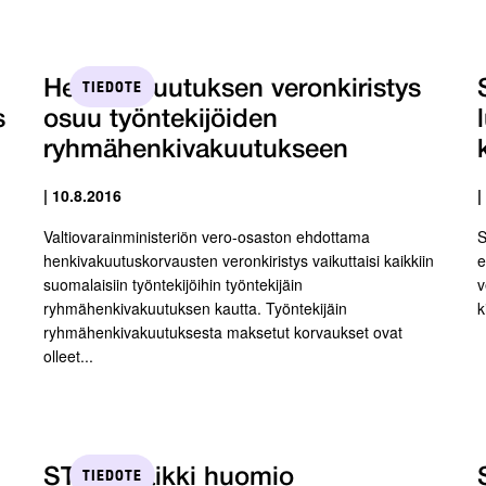
TIEDOTE
Henkivakuutuksen veronkiristys
s
osuu työntekijöiden
ryhmähenkivakuutukseen
| 10.8.2016
|
Valtiovarainministeriön vero-osaston ehdottama
S
henkivakuutuskorvausten veronkiristys vaikuttaisi kaikkiin
e
suomalaisiin työntekijöihin työntekijäin
v
ryhmähenkivakuutuksen kautta. Työntekijäin
k
ryhmähenkivakuutuksesta maksetut korvaukset ovat
olleet...
TIEDOTE
STTK: Kaikki huomio