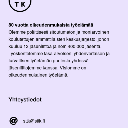
80 vuotta oikeudenmukaista työelämää
Olemme poliittisesti sitoutumaton ja moniarvoinen
koulutettujen ammattilaisten keskusjärjestö, johon
kuuluu 12 jäsenliittoa ja noin 400 000 jäsentä.
Työskentelemme tasa-arvoisen, yhdenvertaisen ja
turvallisen työelämän puolesta yhdessä
jäsenliittojemme kanssa. Visiomme on
oikeudenmukainen työelämä.
Yhteystiedot
sttk@sttk.fi