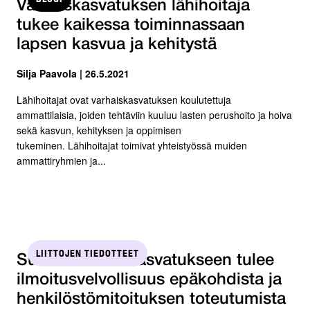
Varhaiskasvatuksen lähihoitaja
tukee kaikessa toiminnassaan
lapsen kasvua ja kehitystä
Silja Paavola | 26.5.2021
Lähihoitajat ovat varhaiskasvatuksen koulutettuja
ammattilaisia, joiden tehtäviin kuuluu lasten perushoito ja hoiva
sekä kasvun, kehityksen ja oppimisen
tukeminen. Lähihoitajat toimivat yhteistyössä muiden
ammattiryhmien ja...
LIITTOJEN TIEDOTTEET
SuPer: Varhaiskasvatukseen tulee
ilmoitusvelvollisuus epäkohdista ja
henkilöstömitoituksen toteutumista