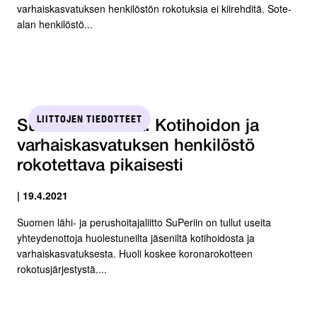
varhaiskasvatuksen henkilöstön rokotuksia ei kiirehditä. Sote-
alan henkilöstö...
LIITTOJEN TIEDOTTEET
SuPerin Paavola: Kotihoidon ja
varhaiskasvatuksen henkilöstö
rokotettava pikaisesti
| 19.4.2021
Suomen lähi- ja perushoitajaliitto SuPeriin on tullut useita
yhteydenottoja huolestuneilta jäseniltä kotihoidosta ja
varhaiskasvatuksesta. Huoli koskee koronarokotteen
rokotusjärjestystä....