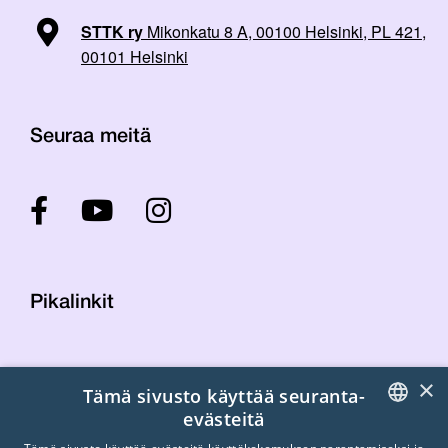
STTK ry
Mikonkatu 8 A, 00100 Helsinki, PL 421,
00101 Helsinki
Seuraa meitä
Pikalinkit
Yhteystiedot
×
Tämä sivusto käyttää seuranta-
Laskutustiedot
evästeitä
STTK:n kuvapankki
FINNISH