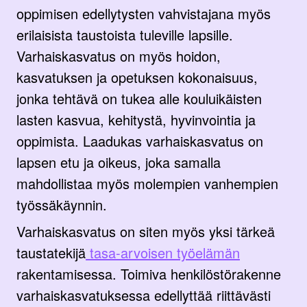
oppimisen edellytysten vahvistajana myös
erilaisista taustoista tuleville lapsille.
Varhaiskasvatus on myös hoidon,
kasvatuksen ja opetuksen kokonaisuus,
jonka tehtävä on tukea alle kouluikäisten
lasten kasvua, kehitystä, hyvinvointia ja
oppimista. Laadukas varhaiskasvatus on
lapsen etu ja oikeus, joka samalla
mahdollistaa myös molempien vanhempien
työssäkäynnin.
Varhaiskasvatus on siten myös yksi tärkeä
taustatekijä
tasa-arvoisen työelämän
rakentamisessa. Toimiva henkilöstörakenne
varhaiskasvatuksessa edellyttää riittävästi