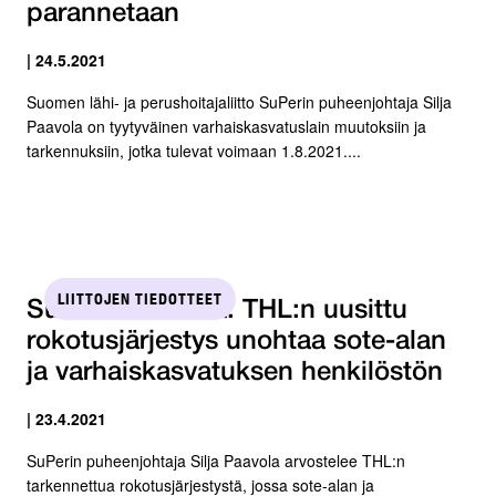
parannetaan
| 24.5.2021
Suomen lähi- ja perushoitajaliitto SuPerin puheenjohtaja Silja
Paavola on tyytyväinen varhaiskasvatuslain muutoksiin ja
tarkennuksiin, jotka tulevat voimaan 1.8.2021....
LIITTOJEN TIEDOTTEET
SuPerin Paavola: THL:n uusittu
rokotusjärjestys unohtaa sote-alan
ja varhaiskasvatuksen henkilöstön
| 23.4.2021
SuPerin puheenjohtaja Silja Paavola arvostelee THL:n
tarkennettua rokotusjärjestystä, jossa sote-alan ja