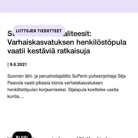
LIITTOJEN TIEDOTTEET
SuPerin kuntavaaliteesit:
Varhaiskasvatuksen henkilöstöpula
vaatii kestäviä ratkaisuja
| 9.6.2021
Suomen lähi- ja perushoitajaliitto SuPerin puheenjohtaja Silja
Paavola vaatii pikaisia toimia varhaiskasvatuksen
henkilöstöpulan korjaamiseksi. Sijaispula koettelee useita
kuntia,...
BLOGI