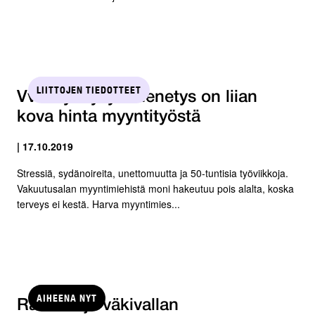
LIITTOJEN TIEDOTTEET
VvL: Työkyvyn menetys on liian
kova hinta myyntityöstä
| 17.10.2019
Stressiä, sydänoireita, unettomuutta ja 50-tuntisia työviikkoja.
Vakuutusalan myyntimiehistä moni hakeutuu pois alalta, koska
terveys ei kestä. Harva myyntimies...
AIHEENA NYT
Ratkaisuja väkivallan