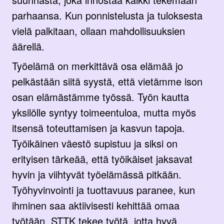
parhaansa. Kun ponnistelusta ja tuloksesta
vielä palkitaan, ollaan mahdollisuuksien
äärellä.
Työelämä on merkittävä osa elämää jo
pelkästään siitä syystä, että vietämme ison
osan elämästämme työssä. Työn kautta
yksilölle syntyy toimeentuloa, mutta myös
itsensä toteuttamisen ja kasvun tapoja.
Työikäinen väestö supistuu ja siksi on
erityisen tärkeää, että työikäiset jaksavat
hyvin ja viihtyvät työelämässä pitkään.
Työhyvinvointi ja tuottavuus paranee, kun
ihminen saa aktiivisesti kehittää omaa
työtään. STTK tekee työtä, jotta hyvä