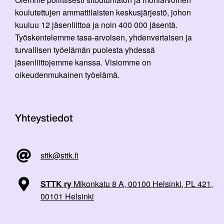
koulutettujen ammattilaisten keskusjärjestö, johon
kuuluu 12 jäsenliittoa ja noin 400 000 jäsentä.
Työskentelemme tasa-arvoisen, yhdenvertaisen ja
turvallisen työelämän puolesta yhdessä
jäsenliittojemme kanssa. Visiomme on
oikeudenmukainen työelämä.
Yhteystiedot
sttk@sttk.fi
STTK ry
Mikonkatu 8 A, 00100 Helsinki, PL 421,
00101 Helsinki