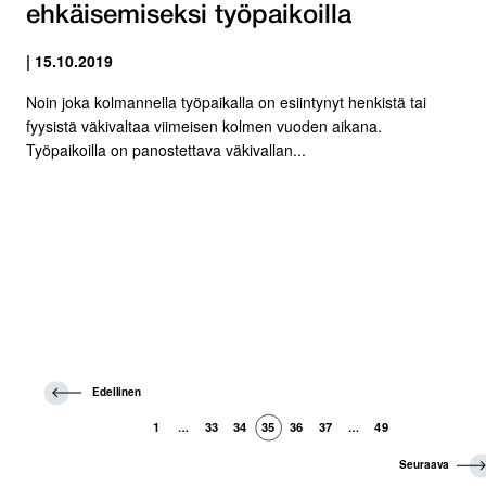
ehkäisemiseksi työpaikoilla
| 15.10.2019
Noin joka kolmannella työpaikalla on esiintynyt henkistä tai
fyysistä väkivaltaa viimeisen kolmen vuoden aikana.
Työpaikoilla on panostettava väkivallan...
E
Edellinen
d
e
1
33
34
35
36
37
49
…
…
l
l
S
Seuraava
i
e