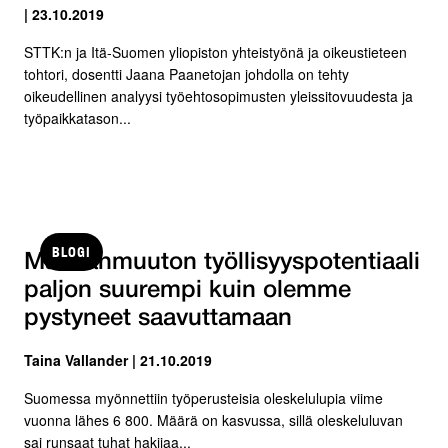
| 23.10.2019
STTK:n ja Itä-Suomen yliopiston yhteistyönä ja oikeustieteen
tohtori, dosentti Jaana Paanetojan johdolla on tehty
oikeudellinen analyysi työehtosopimusten yleissitovuudesta ja
työpaikkatason...
BLOGI
Maahanmuuton työllisyyspotentiaali
paljon suurempi kuin olemme
pystyneet saavuttamaan
Taina Vallander | 21.10.2019
Suomessa myönnettiin työperusteisia oleskelulupia viime
vuonna lähes 6 800. Määrä on kasvussa, sillä oleskeluluvan
sai runsaat tuhat hakijaa...