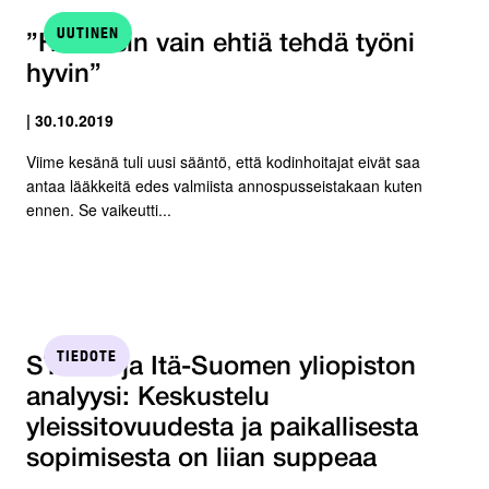
UUTINEN
”Haluaisin vain ehtiä tehdä työni
hyvin”
| 30.10.2019
Viime kesänä tuli uusi sääntö, että kodinhoitajat eivät saa
antaa lääkkeitä edes valmiista annospusseistakaan kuten
ennen. Se vaikeutti...
TIEDOTE
STTK:n ja Itä-Suomen yliopiston
analyysi: Keskustelu
yleissitovuudesta ja paikallisesta
sopimisesta on liian suppeaa