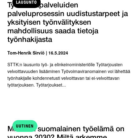
LAUSUNTO
Työvoimapalveluiden
palveluprosessin uudistustarpeet ja
yksityisen työnvälityksen
mahdollisuus saada tietoja
työnhakijasta
Tom-Henrik Sirviö | 16.5.2024
STTK:n lausunto työ- ja elinkeinoministeriölle Työtarjousten
velvoittavuuden lisääminen Työvoimaviranomainen voi lähettää
työnhakijalle kohdennetusti velvoittavan tai ei-velvoittavan
työtarjouksen. Työtarjoukset...
UUTINEN
Millaista suomalainen työelämä on
vuonna 2030? Miltä arkemme