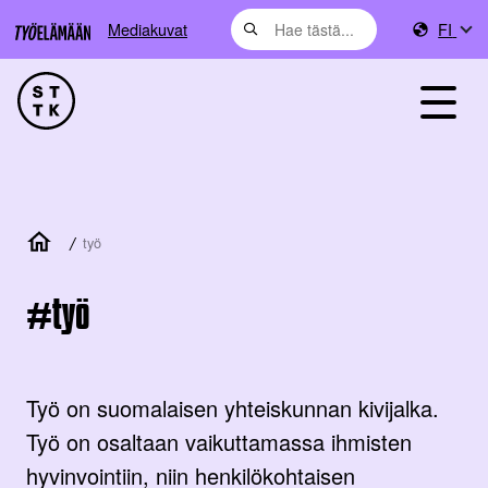
Mediakuvat
FI
/
työ
työ
Työ on suomalaisen yhteiskunnan kivijalka.
Työ on osaltaan vaikuttamassa ihmisten
hyvinvointiin, niin henkilökohtaisen