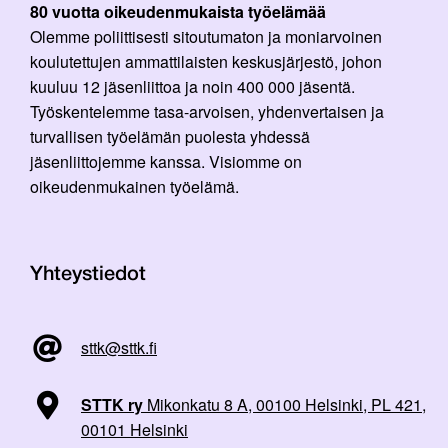
80 vuotta oikeudenmukaista työelämää
Olemme poliittisesti sitoutumaton ja moniarvoinen
koulutettujen ammattilaisten keskusjärjestö, johon
kuuluu 12 jäsenliittoa ja noin 400 000 jäsentä.
Työskentelemme tasa-arvoisen, yhdenvertaisen ja
turvallisen työelämän puolesta yhdessä
jäsenliittojemme kanssa. Visiomme on
oikeudenmukainen työelämä.
Yhteystiedot
sttk@sttk.fi
STTK ry
Mikonkatu 8 A, 00100 Helsinki, PL 421,
00101 Helsinki