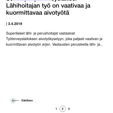
Lähihoitajan työ on vaativaa ja
kuormittavaa aivotyötä
| 3.4.2019
Superilaiset lähi- ja perushoitajat vastasivat
Työterveyslaitoksen aivotyökyselyyn, joka paljasti vaativan ja
kuormittavan aivotyön arjen. Vastausten perusteella lähi- ja...
E
Edellinen
d
e
1
2
3
l