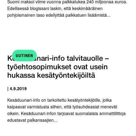
Suomi maksoi viime vuonna palkkatukea 240 miljoonaa euroa.
Edellisessä blogissani laskin, että keskimääräinen
pohjoismainen taso edellyttää palkkatuen lisäämistä...
UUTINEN
Kesäduunari-info talvitauolle –
työehtosopimukset ovat usein
hukassa kesätyöntekijöiltä
| 4.9.2019
Kesäduunari-info on tarkoitettu kesätyöntekijöille, jotka
kaipaavat varmistusta siihen, että työsuhdeasiat menevät
oikein. Kesäduunari-infon tarjoavat suomalaisia ammattiliittoja
edustavat palkansaajien...