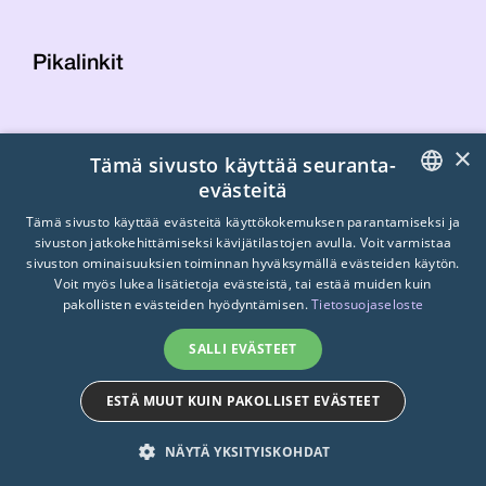
Pikalinkit
Yhteystiedot
×
Tämä sivusto käyttää seuranta-
Laskutustiedot
evästeitä
STTK:n kuvapankki
FINNISH
Tietosuojaseloste
Tämä sivusto käyttää evästeitä käyttökokemuksen parantamiseksi ja
sivuston jatkokehittämiseksi kävijätilastojen avulla. Voit varmistaa
Turvallisemman tilan periaatteet
ENGLISH
sivuston ominaisuuksien toiminnan hyväksymällä evästeiden käytön.
Voit myös lukea lisätietoja evästeistä, tai estää muiden kuin
SWEDISH
pakollisten evästeiden hyödyntämisen.
Tietosuojaseloste
SALLI EVÄSTEET
ESTÄ MUUT KUIN PAKOLLISET EVÄSTEET
© 2026
STTK.
Made with ❤ by
Avoin.Systems
NÄYTÄ YKSITYISKOHDAT