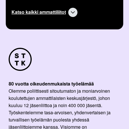
i
k
Katso kaikki ammattiliitot
k
e
l
i
:
80 vuotta oikeudenmukaista työelämää
Olemme poliittisesti sitoutumaton ja moniarvoinen
koulutettujen ammattilaisten keskusjärjestö, johon
kuuluu 12 jäsenliittoa ja noin 400 000 jäsentä.
Työskentelemme tasa-arvoisen, yhdenvertaisen ja
turvallisen työelämän puolesta yhdessä
jäsenliittojemme kanssa. Visiomme on