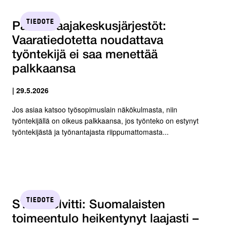
TIEDOTE
Palkansaajakeskus­järjestöt:
Vaaratiedotetta noudattava
työntekijä ei saa menettää
palkkaansa
| 29.5.2026
Jos asiaa katsoo työsopimuslain näkökulmasta, niin
työntekijällä on oikeus palkkaansa, jos työnteko on estynyt
työntekijästä ja työnantajasta riippumattomasta...
TIEDOTE
STTK selvitti: Suomalaisten
toimeentulo heikentynyt laajasti –