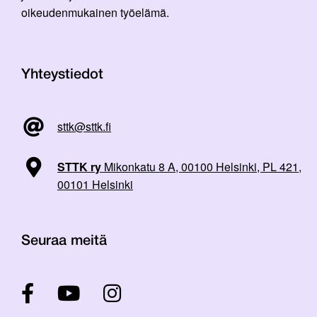
oikeudenmukainen työelämä.
Yhteystiedot
sttk@sttk.fi
STTK ry
Mikonkatu 8 A, 00100 Helsinki, PL 421,
00101 Helsinki
Seuraa meitä