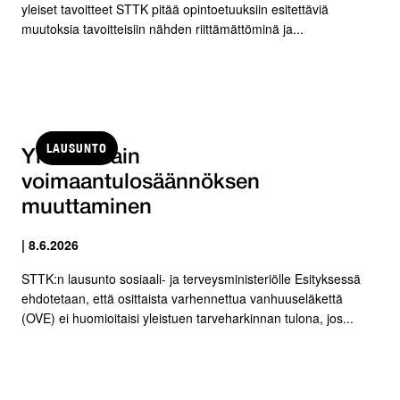
yleiset tavoitteet STTK pitää opintoetuuksiin esitettäviä
muutoksia tavoitteisiin nähden riittämättöminä ja...
LAUSUNTO
Yleistukilain
voimaantulosäännöksen
muuttaminen
| 8.6.2026
STTK:n lausunto sosiaali- ja terveysministeriölle Esityksessä
ehdotetaan, että osittaista varhennettua vanhuuseläkettä
(OVE) ei huomioitaisi yleistuen tarveharkinnan tulona, jos...