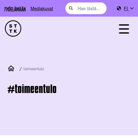
Mediakuvat
FI
/
toimeentulo
toimeentulo