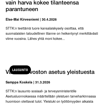
vain harva kokee tilanteensa
parantuneen
Else-Mai Kirvesniemi | 30.4.2026
STTK:n teettämä tuore kansalaiskysely osoittaa, että
suomalaisten taloudellinen tilanne on heikentynyt merkittävästi
viime vuosina. Lähes yhtä moni kokee...
LAUSUNTO
Valtioneuvoston asetus yleistuesta
Samppa Koskela | 31.3.2026
STTK:n lausunto sosiaali- ja terveysministeriölle
Asetusluonnoksessa määritellään yleistuen tarveharkinnassa
huomioon otettavat tulot. Yleistuki on työttömyyden aikaista