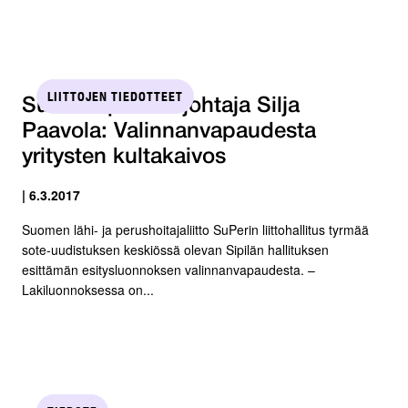
LIITTOJEN TIEDOTTEET
SuPerin puheenjohtaja Silja
Paavola: Valinnanvapaudesta
yritysten kultakaivos
| 6.3.2017
Suomen lähi- ja perushoitajaliitto SuPerin liittohallitus tyrmää
sote-uudistuksen keskiössä olevan Sipilän hallituksen
esittämän esitysluonnoksen valinnanvapaudesta. –
Lakiluonnoksessa on...