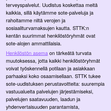
terveyspalvelut. Uudistus koskettaa meitä
kaikkia, sillä käytämme sote-palveluja ja
rahoitamme niitä verojen ja
sosiaaliturvamaksujen kautta. STTK:n
kentän suurimmat henkilöstöryhmät ovat
sote-alojen ammattilaisia.
Henkilöstön asema
on tärkeätä turvata
muutoksessa, jotta kaikki henkilöstöryhmät
voivat työskennellä potilaan ja asiakkaan
parhaaksi koko osaamisellaan. STTK tukee
sote-uudistuksen perustavoitteita: suurempia
vastuualueita palvelujen järjestämiseksi,
palvelujen saatavuuden, laadun ja
yhdenvertaisuuden parantamista,