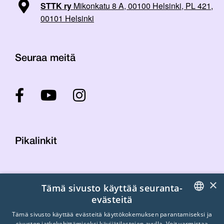
STTK ry
Mikonkatu 8 A, 00100 Helsinki, PL 421,
00101 Helsinki
Seuraa meitä
Pikalinkit
Yhteystiedot
×
Tämä sivusto käyttää seuranta-
Laskutustiedot
evästeitä
STTK:n kuvapankki
FINNISH
Tietosuojaseloste
Tämä sivusto käyttää evästeitä käyttökokemuksen parantamiseksi ja
sivuston jatkokehittämiseksi kävijätilastojen avulla. Voit varmistaa