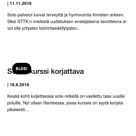
| 11.11.2016
Sote-palvelut luovat terveyttä ja hyvinvointia ihmisten arkeen.
Siksi STTK:n mielestä uudistuksen ensisijaisena tavoitteena ei
voi olla yritysten toimintaedellytysten...
BLOGI
Soten kurssi korjattava
| 16.6.2016
Kesää kohti kuljettaessa sote-retkellä on vaellettu taas uusille
poluille. Nyt ollaan tilanteessa, jossa kurssia on syytä korjata
pikaisesti....