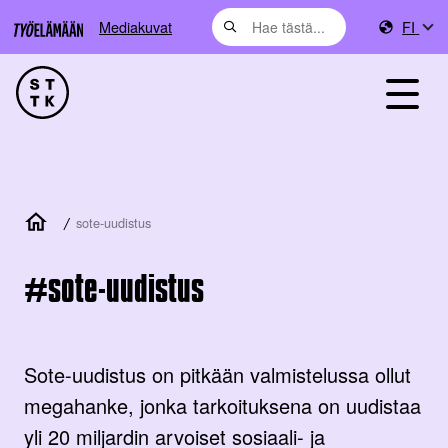
Mediakuvat
FI
/
sote-uudistus
sote-uudistus
Sote-uudistus on pitkään valmistelussa ollut
megahanke, jonka tarkoituksena on uudistaa
yli 20 miljardin arvoiset sosiaali- ja