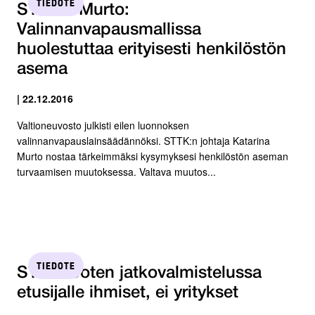
TIEDOTE
STTK:n Murto:
Valinnanvapausmallissa
huolestuttaa erityisesti henkilöstön
asema
| 22.12.2016
Valtioneuvosto julkisti eilen luonnoksen
valinnanvapauslainsäädännöksi. STTK:n johtaja Katarina
Murto nostaa tärkeimmäksi kysymyksesi henkilöstön aseman
turvaamisen muutoksessa. Valtava muutos...
TIEDOTE
STTK: Soten jatkovalmistelussa
etusijalle ihmiset, ei yritykset