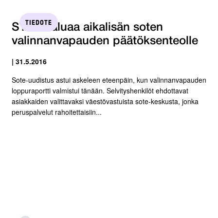
TIEDOTE
STTK haluaa aikalisän soten
valinnanvapauden päätöksenteolle
| 31.5.2016
Sote-uudistus astui askeleen eteenpäin, kun valinnanvapauden
loppuraportti valmistui tänään. Selvityshenkilöt ehdottavat
asiakkaiden valittavaksi väestövastuista sote-keskusta, jonka
peruspalvelut rahoitettaisiin...