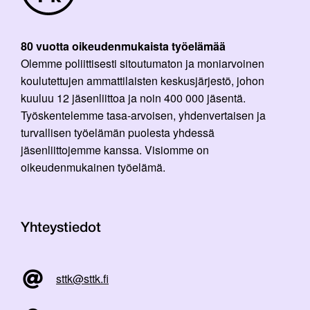
80 vuotta oikeudenmukaista työelämää
Olemme poliittisesti sitoutumaton ja moniarvoinen
koulutettujen ammattilaisten keskusjärjestö, johon
kuuluu 12 jäsenliittoa ja noin 400 000 jäsentä.
Työskentelemme tasa-arvoisen, yhdenvertaisen ja
turvallisen työelämän puolesta yhdessä
jäsenliittojemme kanssa. Visiomme on
oikeudenmukainen työelämä.
Yhteystiedot
sttk@sttk.fi