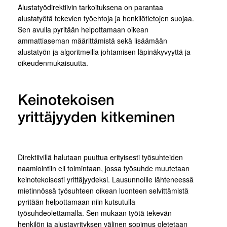
Alustatyödirektiivin tarkoituksena on parantaa
alustatyötä tekevien työehtoja ja henkilötietojen suojaa.
Sen avulla pyritään helpottamaan oikean
ammattiaseman määrittämistä sekä lisäämään
alustatyön ja algoritmeilla johtamisen läpinäkyvyyttä ja
oikeudenmukaisuutta.
Keinotekoisen
yrittäjyyden kitkeminen
Direktiivillä halutaan puuttua erityisesti työsuhteiden
naamiointiin eli toimintaan, jossa työsuhde muutetaan
keinotekoisesti yrittäjyydeksi. Lausunnoille lähteneessä
mietinnössä työsuhteen oikean luonteen selvittämistä
pyritään helpottamaan niin kutsutulla
työsuhdeolettamalla. Sen mukaan työtä tekevän
henkilön ja alustayrityksen välinen sopimus oletetaan