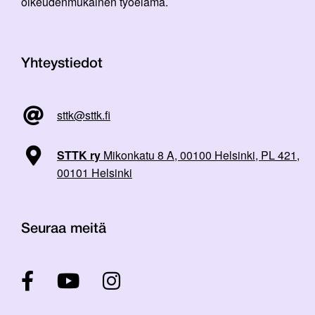
oikeudenmukainen työelämä.
Yhteystiedot
sttk@sttk.fi
STTK ry
Mikonkatu 8 A, 00100 Helsinki, PL 421,
00101 Helsinki
Seuraa meitä