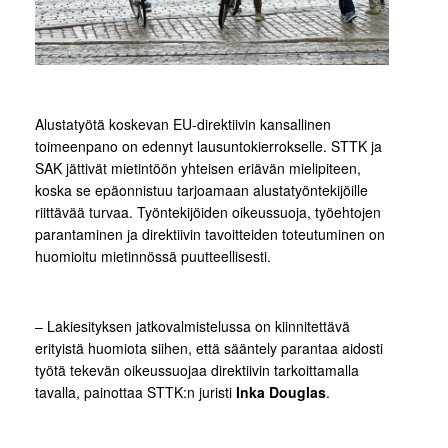
Alustatyötä koskevan EU-direktiivin kansallinen
toimeenpano on edennyt lausuntokierrokselle. STTK ja
SAK jättivät mietintöön yhteisen eriävän mielipiteen,
koska se epäonnistuu tarjoamaan alustatyöntekijöille
riittävää turvaa. Työntekijöiden oikeussuoja, työehtojen
parantaminen ja direktiivin tavoitteiden toteutuminen on
huomioitu mietinnössä puutteellisesti.
– Lakiesityksen jatkovalmistelussa on kiinnitettävä
erityistä huomiota siihen, että sääntely parantaa aidosti
työtä tekevän oikeussuojaa direktiivin tarkoittamalla
tavalla, painottaa STTK:n juristi
Inka Douglas
.