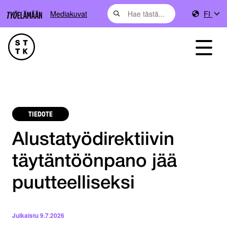
Mediakuvat
FI
TIEDOTE
Alustatyödirektiivin
täytäntöönpano jää
puutteelliseksi
Julkaistu
9.7.2026