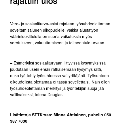
rajattiin ulos
Vero- ja sosiaaliturva-asiat rajataan työsuhdeolettaman
soveltamisalueen ulkopuolelle, vaikka alustatyön
väärinluokittelulla on suoria vaikutuksia myös
verotukseen, vakuuttamiseen ja toimeentuloturvaan.
– Esimerkiksi sosiaaliturvaan liittyvissä kysymyksissä
joudutaan usein ensin ratkaisemaan kysymys siitä,
onko työ tehty työsuhteessa vai yrittäjänä. Työsuhteen
oikeudellista olettamaa ei tässä sovellettaisi. Näin ollen
työsuhdeolettaman merkitys ja työntekijän suoja jää
vaillinaiseksi, toteaa Douglas.
Lisätietoja STTK:ssa: Minna Ahtiainen, puhelin 050
387 7030