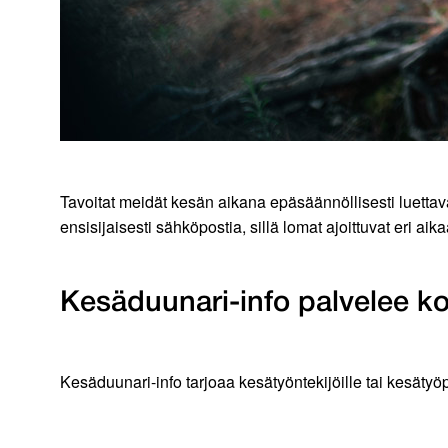
Tavoitat meidät kesän aikana epäsäännöllisesti luettava
ensisijaisesti sähköpostia, sillä lomat ajoittuvat eri a
Kesäduunari-info palvelee k
Kesäduunari-info tarjoaa kesätyöntekijöille tai kesäty