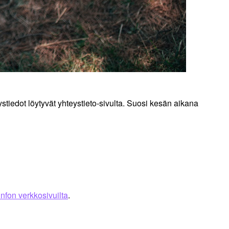
stiedot löytyvät yhteystieto-sivulta. Suosi kesän aikana
nfon verkkosivuilta
.