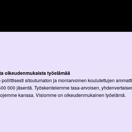
ta oikeudenmukaista työelämää
oliittisesti sitoutumaton ja moniarvoinen koulutettujen ammattil
 400 000 jäsentä. Työskentelemme tasa-arvoisen, yhdenvertaisen
ittojemme kanssa. Visiomme on oikeudenmukainen työelämä.