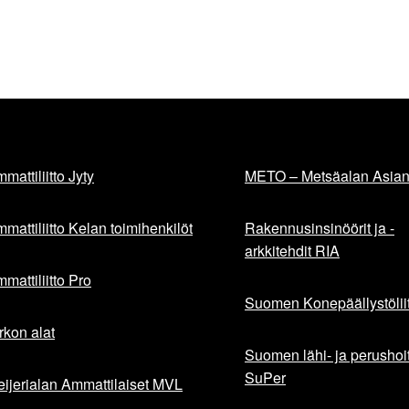
mattiliitto Jyty
METO – Metsäalan Asiant
mattiliitto Kelan toimihenkilöt
Rakennusinsinöörit ja -
arkkitehdit RIA
mattiliitto Pro
Suomen Konepäällystöliit
rkon alat
Suomen lähi- ja perushoita
SuPer
ijerialan Ammattilaiset MVL