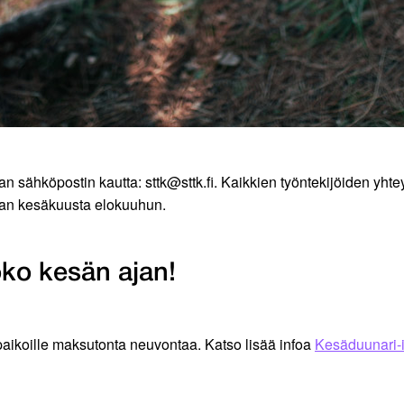
n sähköpostin kautta: sttk@sttk.fi. Kaikkien työntekijöiden yhtey
ikaan kesäkuusta elokuuhun.
oko kesän ajan!
öpaikoille maksutonta neuvontaa. Katso lisää infoa
Kesäduunari-i