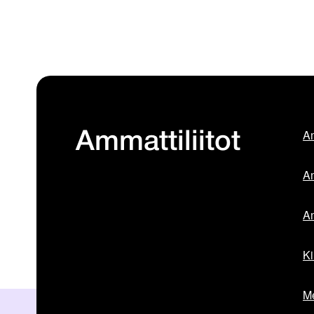
Am
Ammattiliitot
Am
Am
Ki
Me