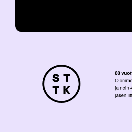
80 vuot
Olemme p
ja noin
jäsenli