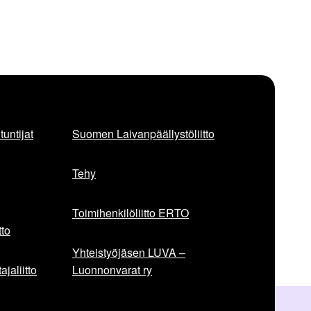
untijat
Suomen Laivanpäällystöliitto
Tehy
Toimihenkilöliitto ERTO
to
Yhteistyöjäsen LUVA –
jaliitto
Luonnonvarat ry