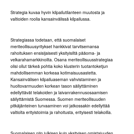
Strategia kuvaa hyvin kilpailutilanteen muutosta ja
valtioiden roolia kansainvälissä kilpailussa.
Strategiassa todetaan, että suomalaiset
meriteollisuusyritykset hankkivat tarvitsemansa
rahoituksen ensisijaisesti yksityisiltä pääoma- ja
velkarahamarkkinoilta. Osana meriteollisuusstrategiaa
olisi ollut tärkeä pohtia koko klusterin tuotantoketjun
mahdollisemman korkeaa kotimaisuusastetta.
Kansainvälisen kilpailuaseman vahvistaminen ja
huoltovarmuuden korkean tason säilyttäminen
edellyttävät telakoiden ja laivanrakennusosaamisen
säilyttämistä Suomessa. Suomen meriteollisuuden
pitkäjänteinen turvaaminen voi jatkossakin edellyttää
valtiolta erityistoimia ja rahoitusta, erityisesti telakoilla.
Suomalaisen niin julkisen kuin yksityisen omistajuuden