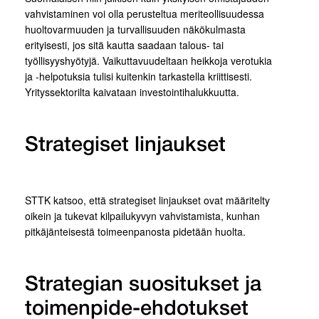
vahvistaminen voi olla perusteltua meriteollisuudessa
huoltovarmuuden ja turvallisuuden näkökulmasta
erityisesti, jos sitä kautta saadaan talous- tai
työllisyyshyötyjä. Vaikuttavuudeltaan heikkoja verotukia
ja -helpotuksia tulisi kuitenkin tarkastella kriittisesti.
Yrityssektorilta kaivataan investointihalukkuutta.
Strategiset linjaukset
STTK katsoo, että strategiset linjaukset ovat määritelty
oikein ja tukevat kilpailukyvyn vahvistamista, kunhan
pitkäjänteisestä toimeenpanosta pidetään huolta.
Strategian suositukset ja
toimenpide-ehdotukset