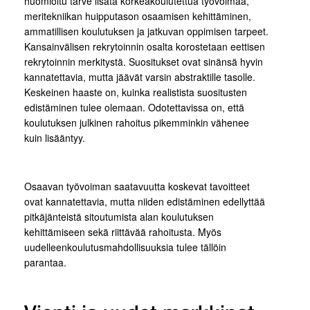
huomioitu tarve lisätä korkeakoulutettua työvoimaa,
meritekniikan huipputason osaamisen kehittäminen,
ammatillisen koulutuksen ja jatkuvan oppimisen tarpeet.
Kansainvälisen rekrytoinnin osalta korostetaan eettisen
rekrytoinnin merkitystä. Suositukset ovat sinänsä hyvin
kannatettavia, mutta jäävät varsin abstraktille tasolle.
Keskeinen haaste on, kuinka realistista suositusten
edistäminen tulee olemaan. Odotettavissa on, että
koulutuksen julkinen rahoitus pikemminkin vähenee
kuin lisääntyy.
Osaavan työvoiman saatavuutta koskevat tavoitteet
ovat kannatettavia, mutta niiden edistäminen edellyttää
pitkäjänteistä sitoutumista alan koulutuksen
kehittämiseen sekä riittävää rahoitusta. Myös
uudelleenkoulutusmahdollisuuksia tulee tällöin
parantaa.