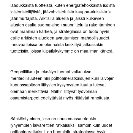
laadukkaista tuotteista, kuten energiatehokkaista isoista
loistoristeilijöistä, jäävahvistetuista kauppa-aluksista ja
jäänmurtajista. Arktisilla alueilla ja jäissä kulkevien
alusten osalta suomalainen suunnittelu ja rakentaminen
ovat maailman kärkeä, ja strategiassa on tuotu hyvin
esille arktisten alueiden avautumisen mahdollisuudet.
Innovaatioissa on olennaista keskittyä jatkossakin
tuotteisiin, joissa kilpailukykymme on maailman kärkeä.
Geopolitiikan ja tekoälyn tuomat vaikutukset
meriteollisuuteen niin polttoaineratkaisujen kuin laivojen
kunnossapitoon liittyvien kysymysten kautta tulevat
olemaan merkittäviä. Näihin liittyvät työvoiman
osaamistarpeet edellyttävät myös riittävää rahoitusta.
Sähköistyminen, joka on nousemassa etenkin
lyhyempien laivareittien ratkaisuksi, samoin kuin uudet
polttoaineratkaisut, on huomioitu strategiassa hyvin.