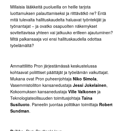
Millaisia lääkkeitä puolueilla on heille tarjota
luottamuksen palauttamiseksi ja riittävätkö ne? Entä
mitä tulevalta hallituskaudelta haluavat työntekijät ja
työnantajat – ja ovatko osapuolten näkemykset
sovitettavissa yhteen vai jatkuuko erilleen ajautuminen?
Mitä palkansaaja voi ensi hallituskaudella odottaa
työelämältä?
Ammattiliitto Pron järjestämässä keskustelussa
kohtaavat poliittiset päättäjät ja työelämän vaikuttajat.
Mukana ovat Pron puheenjohtaja
Niko Simola
,
Vasemmistoliiton kansanedustaja
Jessi Jokelainen
,
Kokoomuksen kansanedustaja
Ville Valkonen
ja
Teknologiateollisuuden toimitusjohtaja
Taina
Susiluoto
. Paneelin juontaa politiikan toimittaja
Robert
Sundman
.