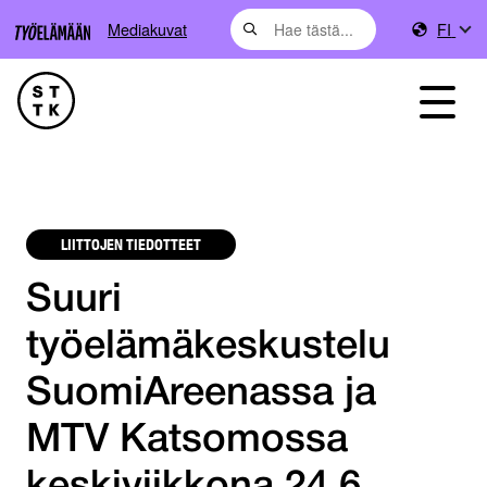
Mediakuvat
FI
LIITTOJEN TIEDOTTEET
Suuri
työelämäkeskustelu
SuomiAreenassa ja
MTV Katsomossa