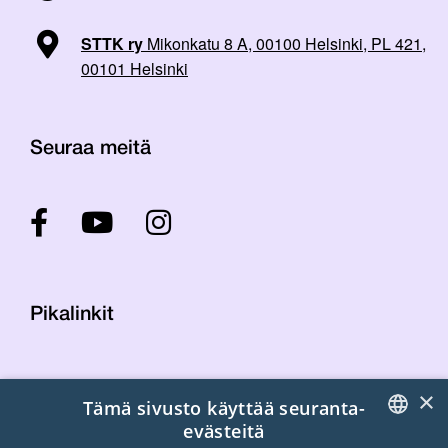
STTK ry
Mikonkatu 8 A, 00100 Helsinki, PL 421,
00101 Helsinki
Seuraa meitä
Pikalinkit
Yhteystiedot
×
Tämä sivusto käyttää seuranta-
Laskutustiedot
evästeitä
STTK:n kuvapankki