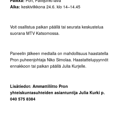
Paikka:
Pori, Paviljonki-lava
Aika:
keskiviikkona 24.6. klo 14–14.45
Voit osallistua paikan päällä tai seurata keskustelua
suorana MTV Katsomossa.
Paneelin jälkeen medialla on mahdollisuus haastatella
Pron puheenjohtaja Niko Simolaa. Haastattelupyynnöt
ennakkoon tai paikan päällä Julia Kurjelle.
Lisätiedot: Ammattiliitto Pron
yhteiskuntasuhteiden asiantuntija Julia Kurki p.
040 575 8384