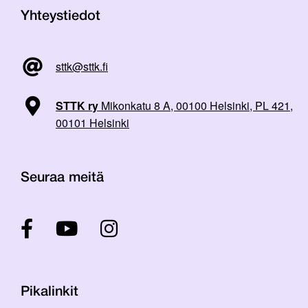
Yhteystiedot
sttk@sttk.fi
STTK ry
Mikonkatu 8 A, 00100 Helsinki, PL 421,
00101 Helsinki
Seuraa meitä
Pikalinkit