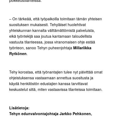
poikkeustilanteissa.
– On tärkeää, että työpaikoilla toimitaan tämän yhteisen
suosituksen mukaisesti. Tehyläiset huolehtivat
yhteiskunnan kannalta välttämättömistä palveluista,
eikä työntekijä saa joutua kantamaan taloudellista
vastuuta tilanteessa, jossa viranomaisen ohje estää
työnteon, sanoo Tehyn puheenjohtaja
Millariikka
Rytkönen
.
Tehy korostaa, että työnantajien tulee nyt päivittää omat
ohjeistuksensa vastaamaan annettua suositusta ja
käydä henkilöstön edustajien kanssa tarvittavat
keskustelut siitä, miten vastaavissa tilanteissa toimitaan.
Lisätietoja:
Tehyn edunvalvontajohtaja Jarkko Pehkonen,