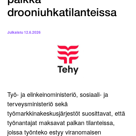
palkka
drooniuhkatilanteissa
Julkaistu
12.6.2026
Työ- ja elinkeinoministeriö, sosiaali- ja
terveysministeriö sekä
työmarkkinakeskusjärjestöt suosittavat, että
työnantajat maksavat palkan tilanteissa,
joissa työnteko estyy viranomaisen