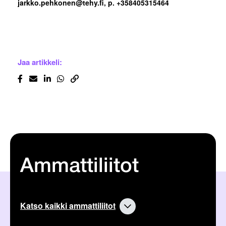
jarkko.pehkonen@tehy.fi, p. +358405315464
Jaa artikkeli:
Ammattiliitot
Katso kaikki ammattiliitot