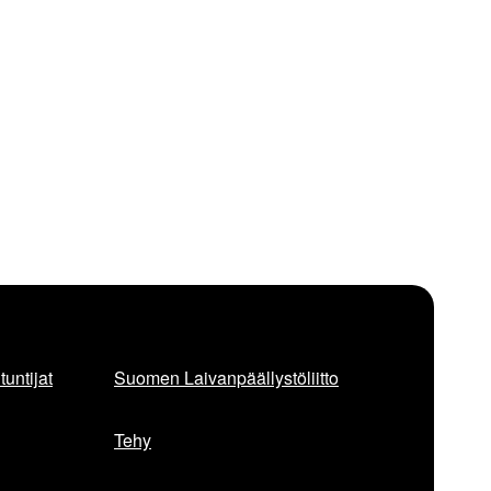
untijat
Suomen Laivanpäällystöliitto
Tehy