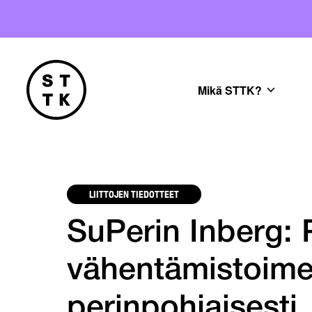
Mikä STTK?
LIITTOJEN TIEDOTTEET
SuPerin Inberg: 
vähentämistoimet
perinpohjaisesti