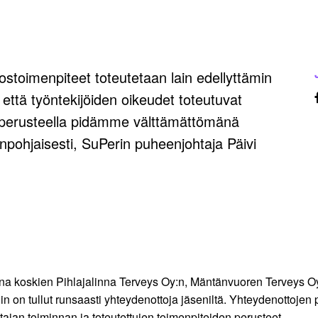
stoimenpiteet toteutetaan lain edellyttämin
a että työntekijöiden oikeudet toteutuvat
n perusteella pidämme välttämättömänä
npohjaisesti, SuPerin puheenjohtaja Päivi
ana koskien Pihlajalinna Terveys Oy:n, Mäntänvuoren Terveys Oy
 on tullut runsaasti yhteydenottoja jäseniltä. Yhteydenottojen 
jan toiminnan ja toteutettujen toimenpiteiden perusteet.