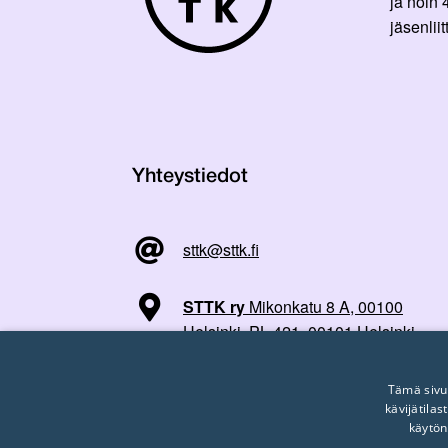
ja noin
jäsenli
Yhteystiedot
sttk@sttk.fi
STTK ry
Mikonkatu 8 A, 00100
Helsinki, PL 421, 00101 Helsinki
Tämä sivu
kävijätila
käytön