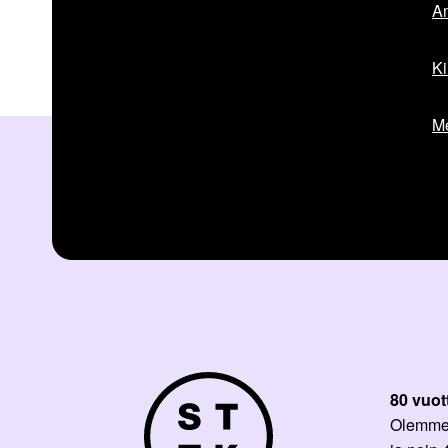
Am
Ki
Me
80 vuot
Olemme p