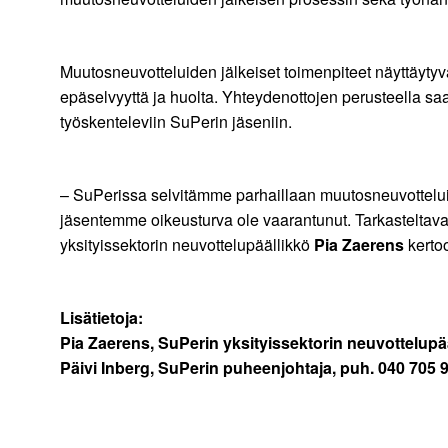
Muutosneuvotteluiden jälkeiset toimenpiteet näyttäyty
epäselvyyttä ja huolta. Yhteydenottojen perusteella s
työskenteleviin SuPerin jäseniin.
– SuPerissa selvitämme parhaillaan muutosneuvotteluiden
jäsentemme oikeusturva ole vaarantunut. Tarkasteltavana 
yksityissektorin neuvottelupäällikkö
Pia Zaerens
kerto
Lisätietoja:
Pia Zaerens, SuPerin yksityissektorin neuvottelupä
Päivi Inberg, SuPerin puheenjohtaja, puh. 040 705 