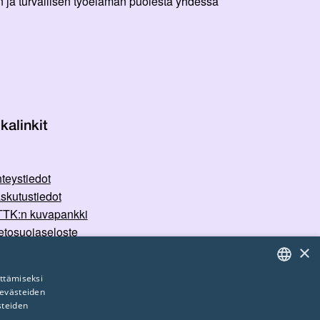
 ja turvallisen työelämän puolesta yhdessä
kalinkit
teystiedot
skutustiedot
TK:n kuvapankki
etosuojaseloste
×
rvallisemman tilan periaatteet
ttämiseksi
 evästeiden
FINNISH
steiden
ENGLISH