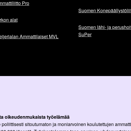
mattiliitto Pro
Suomen Konepäällystöliit
rkon alat
Suomen lähi- ja perushoita
SuPer
ijerialan Ammattilaiset MVL
ta oikeudenmukaista työelämää
oliittisesti sitoutumaton ja moniarvoinen koulutettujen ammattil