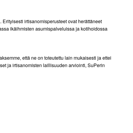
rityisesti irtisanomisperusteet ovat herättäneet
assa ikäihmisten asumispalveluissa ja kotihoidossa
ksemme, että ne on toteutettu lain mukaisesti ja ettei
et ja irtisanomisten laillisuuden arviointi, SuPerin