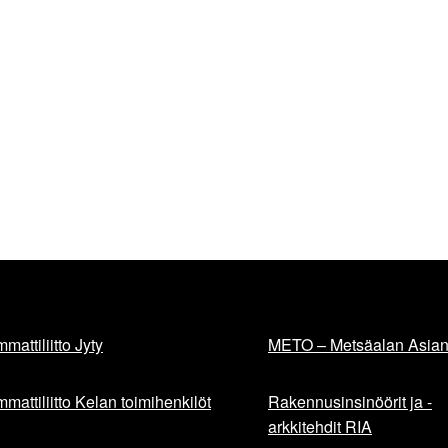
mattiliitto Jyty
METO – Metsäalan Asiant
mattiliitto Kelan toimihenkilöt
Rakennusinsinöörit ja -
arkkitehdit RIA