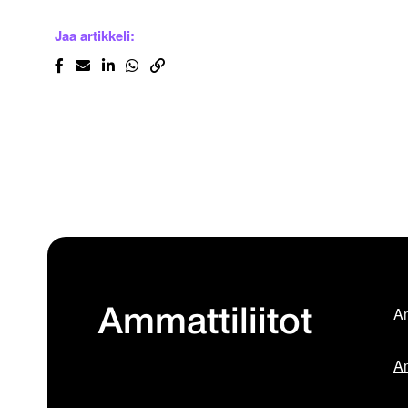
Jaa artikkeli:
Am
Ammattiliitot
Am