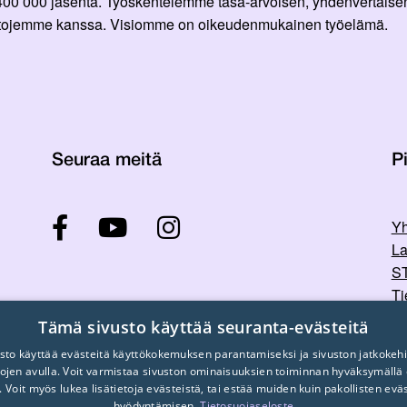
 400 000 jäsentä. Työskentelemme tasa-arvoisen, yhdenvertaisen
ittojemme kanssa. Visiomme on oikeudenmukainen työelämä.
Seuraa meitä
Pi
Yh
La
ST
Ti
Tu
Tämä sivusto käyttää seuranta-evästeitä
sto käyttää evästeitä käyttökokemuksen parantamiseksi ja sivuston jatkokehi
stojen avulla. Voit varmistaa sivuston ominaisuuksien toiminnan hyväksymällä
. Voit myös lukea lisätietoja evästeistä, tai estää muiden kuin pakollisten evä
hyödyntämisen.
Tietosuojaseloste