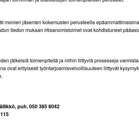
vät monien jäsenten kokemusten perusteella epäammattimaisina. E
aadun tiedon mukaan irtisanomistoimet ovat kohdistuneet pääasi
 jälkeisiä toimenpiteitä ja niihin liittyviä prosesseja varmistaa
ovat erityisesti työntarjoamisvelvollisuuteen liittyvät kysymyks
o.
ällikkö, puh. 050 385 8042
9115