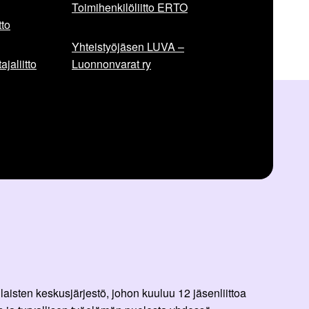
Toimihenkilöliitto ERTO
to
Yhteistyöjäsen LUVA –
jaliitto
Luonnonvarat ry
aisten keskusjärjestö, johon kuuluu 12 jäsenliittoa