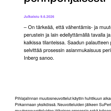
Julkaistu
9.6.2026
– On tärkeää, että vähentämis- ja muuto
perustein ja lain edellyttämällä tavalla j
kaikissa tilanteissa. Saadun palauttee
selvittää prosessin asianmukaisuus peri
Inberg sanoo.
Pihlajalinnan muutosneuvottelut käytiin huhtikuun aik
Pirkanmaan yksiköissä. Neuvotteluiden jälkeen SuPeriin
muutosneuvotteluiden jälkeisen prosessin sekä työnanta