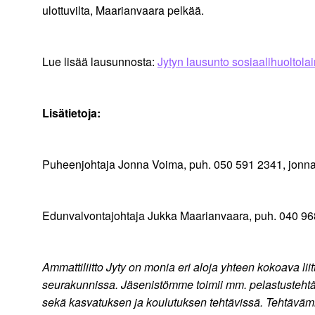
ulottuvilta, Maarianvaara pelkää.
Lue lisää lausunnosta:
Jytyn lausunto sosiaalihuoltol
Lisätietoja:
Puheenjohtaja Jonna Voima, puh. 050 591 2341, jonna.v
Edunvalvontajohtaja Jukka Maarianvaara, puh. 040 968 
Ammattiliitto Jyty on monia eri aloja yhteen kokoava liitto
seurakunnissa. Jäsenistömme toimii mm. pelastustehtäviss
sekä kasvatuksen ja koulutuksen tehtävissä. Tehtävämm