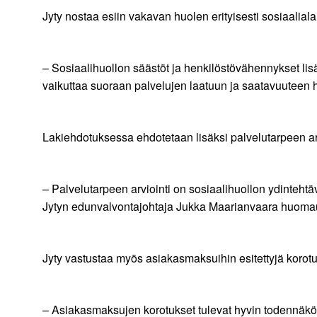
Jyty nostaa esiin vakavan huolen erityisesti sosiaalialan
– Sosiaalihuollon säästöt ja henkilöstövähennykset lis
vaikuttaa suoraan palvelujen laatuun ja saatavuuteen h
Lakiehdotuksessa ehdotetaan lisäksi palvelutarpeen ar
– Palvelutarpeen arviointi on sosiaalihuollon ydintehtävä
Jytyn edunvalvontajohtaja Jukka Maarianvaara huomau
Jyty vastustaa myös asiakasmaksuihin esitettyjä korotu
– Asiakasmaksujen korotukset tulevat hyvin todennäköis