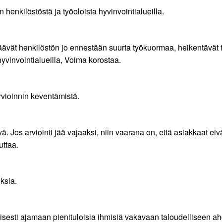
 henkilöstöstä ja työoloista hyvinvointialueilla.
äävät henkilöstön jo ennestään suurta työkuormaa, heikentävät 
yvinvointialueilla, Voima korostaa.
vioinnin keventämistä.
. Jos arviointi jää vajaaksi, niin vaarana on, että asiakkaat eivä
ttaa.
ksia.
esti ajamaan pienituloisia ihmisiä vakavaan taloudelliseen ahdi