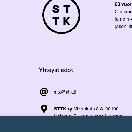
80 vuot
Olemme p
ja noin
jäsenli
Yhteystiedot
sttk@sttk.fi
STTK ry
Mikonkatu 8 A, 00100
Helsinki, PL 421, 00101 Helsinki