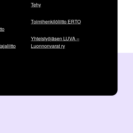
Tehy
Toimihenkilöliitto ERTO
to
Yhteistyöjäsen LUVA –
jaliitto
Luonnonvarat ry