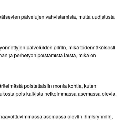
ehkäisevien palvelujen vahvistamista, mutta uudistusta
myönnettyjen palveluiden piiriin, mikä todennäköisesti
n ja perhetyön poistamista laista, mikä on
itelmästä poistettaisiin monia kohtia, kuten
 joukosta pois kaikista heikoimmassa asemassa olevia.
n haavoittuvimmassa asemassa oleviin ihmisryhmiin,