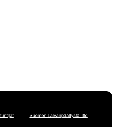
untijat
Suomen Laivanpäällystöliitto