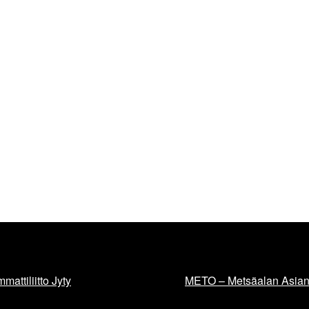
mattiliitto Jyty
METO – Metsäalan Asiant