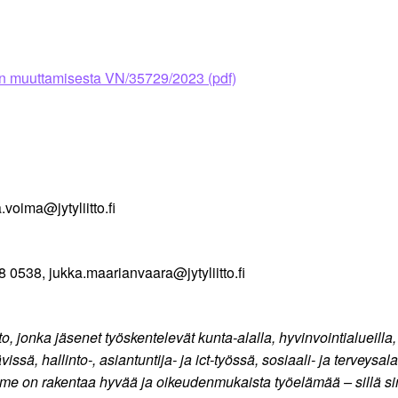
ain muuttamisesta VN/35729/2023 (pdf)
oima@jytyliitto.fi
0538, jukka.maarianvaara@jytyliitto.fi
, jonka jäsenet työskentelevät kunta-alalla, hyvinvointialueilla, va
ä, hallinto-, asiantuntija- ja ict-työssä, sosiaali- ja terveysala
e on rakentaa hyvää ja oikeudenmukaista työelämää – sillä sin