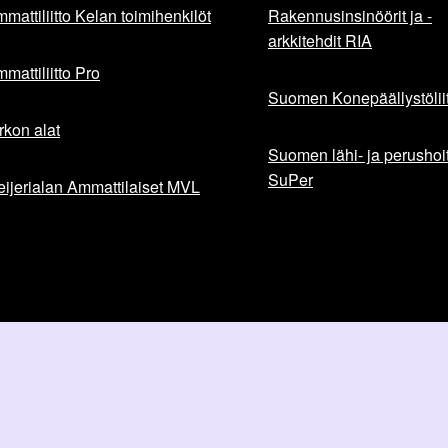
mattiliitto Kelan toimihenkilöt
Rakennusinsinöörit ja -
arkkitehdit RIA
mattiliitto Pro
Suomen Konepäällystöliit
rkon alat
Suomen lähi- ja perushoita
SuPer
ijerialan Ammattilaiset MVL