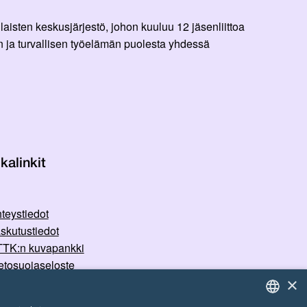
aisten keskusjärjestö, johon kuuluu 12 jäsenliittoa
 ja turvallisen työelämän puolesta yhdessä
kalinkit
teystiedot
skutustiedot
TK:n kuvapankki
etosuojaseloste
×
rvallisemman tilan periaatteet