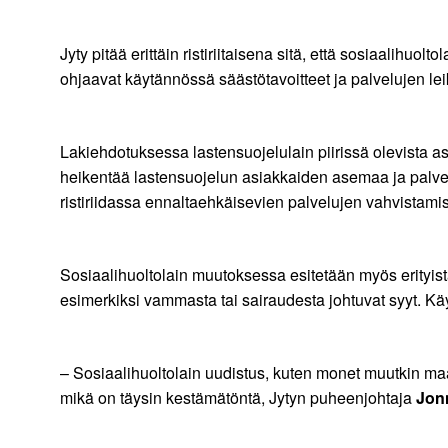
Jyty pitää erittäin ristiriitaisena sitä, että sosiaalih
ohjaavat käytännössä säästötavoitteet ja palvelujen le
Lakiehdotuksessa lastensuojelulain piirissä olevista asi
heikentää lastensuojelun asiakkaiden asemaa ja palve
ristiriidassa ennaltaehkäisevien palvelujen vahvistami
Sosiaalihuoltolain muutoksessa esitetään myös erityist
esimerkiksi vammasta tai sairaudesta johtuvat syyt. Kä
– Sosiaalihuoltolain uudistus, kuten monet muutkin ma
mikä on täysin kestämätöntä, Jytyn puheenjohtaja
Jon