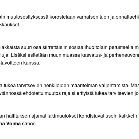
uoltolain muutosesityksessä korostetaan varhaisen tuen ja ennalta
ikkaukset.
akkaista suuri osa siirrettäisiin sosiaalihuoltolain perusteella 
luja. Lisäksi esitetään muun muassa kasvatus- ja perheneuvonna
stavoitteen kanssa.
ä tukea tarvitsevien henkilöiden määritelmän väljentämistä. Määr
ytännössä ehdotettu muutos rajaisi erityistä tukea tarvitsevien
an hallituksen ajamat lakimuutokset kohdistuvat usein kaikkei
na Voima
sanoo.