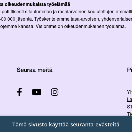
ta oikeudenmukaista työelämää
oliittisesti sitoutumaton ja moniarvoinen koulutettujen ammattil
 400 000 jäsentä. Työskentelemme tasa-arvoisen, yhdenvertaisen
ittojemme kanssa. Visiomme on oikeudenmukainen työelämä.
Seuraa meitä
Pi
Yh
La
ST
Ti
Tu
Tämä sivusto käyttää seuranta-evästeitä