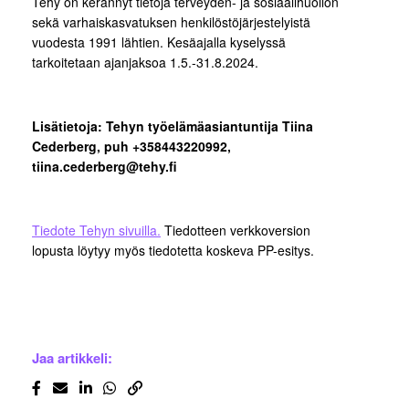
Tehy on kerännyt tietoja terveyden- ja sosiaalihuollon
sekä varhaiskasvatuksen henkilöstöjärjestelyistä
vuodesta 1991 lähtien. Kesäajalla kyselyssä
tarkoitetaan ajanjaksoa 1.5.-31.8.2024.
Lisätietoja: Tehyn työelämäasiantuntija Tiina
Cederberg, puh +358443220992,
tiina.cederberg@tehy.fi
Tiedote Tehyn sivuilla.
Tiedotteen verkkoversion
lopusta löytyy myös tiedotetta koskeva PP-esitys.
Jaa artikkeli: