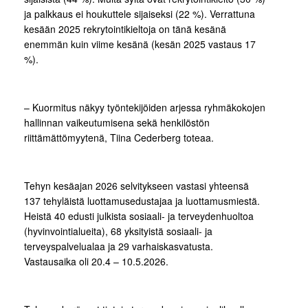
ja palkkaus ei houkuttele sijaiseksi (22 %). Verrattuna
kesään 2025 rekrytointikieltoja on tänä kesänä
enemmän kuin viime kesänä (kesän 2025 vastaus 17
%).
– Kuormitus näkyy työntekijöiden arjessa ryhmäkokojen
hallinnan vaikeutumisena sekä henkilöstön
riittämättömyytenä, Tiina Cederberg toteaa.
Tehyn kesäajan 2026 selvitykseen vastasi yhteensä
137 tehyläistä luottamusedustajaa ja luottamusmiestä.
Heistä 40 edusti julkista sosiaali- ja terveydenhuoltoa
(hyvinvointialueita), 68 yksityistä sosiaali- ja
terveyspalvelualaa ja 29 varhaiskasvatusta.
Vastausaika oli 20.4 – 10.5.2026.