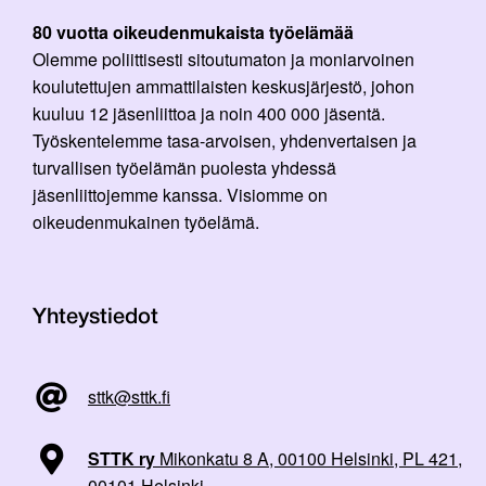
80 vuotta oikeudenmukaista työelämää
Olemme poliittisesti sitoutumaton ja moniarvoinen
koulutettujen ammattilaisten keskusjärjestö, johon
kuuluu 12 jäsenliittoa ja noin 400 000 jäsentä.
Työskentelemme tasa-arvoisen, yhdenvertaisen ja
turvallisen työelämän puolesta yhdessä
jäsenliittojemme kanssa. Visiomme on
oikeudenmukainen työelämä.
Yhteystiedot
sttk@sttk.fi
STTK ry
Mikonkatu 8 A, 00100 Helsinki, PL 421,
00101 Helsinki