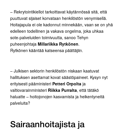
– Rekrytointikiellot tarkoittavat käytännössä sitä, että
puuttuvat sijaiset korvataan henkilöstön venymisellä.
Hoitajapula ei ole kadonnut minnekään, vaan se on yhä
edelleen todellinen ja vakava ongelma, joka uhkaa
sote-palveluiden toimivuutta, sanoo Tehyn
puheenjohtaja
Millariikka Rytkönen
.
Rytkönen kääntää katseensa päättäjiin.
– Julkisen sektorin henkilöstön niskaan kaatuvat
hallituksen asettamat kovat säästöpaineet. Kysyn nyt
erityisesti pääministeri
Petteri Orpolta
ja
valtiovarainministeri
Riikka Purralta
, että tätäkö
haluatte – hoitojonojen kasvamista ja heikentyneitä
palveluita?
Sairaanhoitajista ja