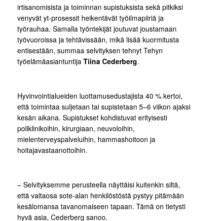
irtisanomisista ja toiminnan supistuksista sekä pitkiksi
venyvät yt-prosessit heikentävät työilmapiiriä ja
työrauhaa. Samalla työntekijät joutuvat joustamaan
työvuoroissa ja tehtävissään, mikä lisää kuormitusta
entisestään, summaa selvityksen tehnyt Tehyn
työelämäasiantuntija
Tiina Cederberg
.
Hyvinvointialueiden luottamusedustajista 40 % kertoi,
että toimintaa suljetaan tai supistetaan 5–6 viikon ajaksi
kesän aikana. Supistukset kohdistuvat erityisesti
poliklinikoihin, kirurgiaan, neuvoloihin,
mielenterveyspalveluihin, hammashoitoon ja
hoitajavastaanottoihin.
– Selvityksemme perusteella näyttäisi kuitenkin siltä,
että valtaosa sote-alan henkilöstöstä pystyy pitämään
kesälomansa tavanomaiseen tapaan. Tämä on tietysti
hyvä asia, Cederberg sanoo.