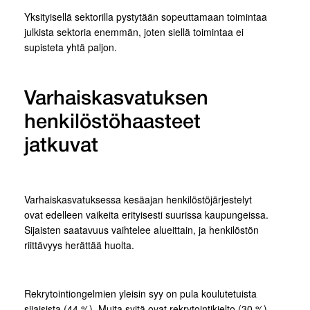
Yksityisellä sektorilla pystytään sopeuttamaan toimintaa
julkista sektoria enemmän, joten siellä toimintaa ei
supisteta yhtä paljon.
Varhaiskasvatuksen
henkilöstöhaasteet
jatkuvat
Varhaiskasvatuksessa kesäajan henkilöstöjärjestelyt
ovat edelleen vaikeita erityisesti suurissa kaupungeissa.
Sijaisten saatavuus vaihtelee alueittain, ja henkilöstön
riittävyys herättää huolta.
Rekrytointiongelmien yleisin syy on pula koulutetuista
sijaisista (44 %). Muita syitä ovat rekrytointikielto (30 %)