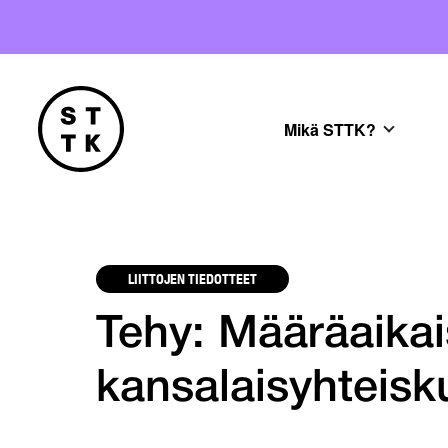
Mikä STTK?
LIITTOJEN TIEDOTTEET
Tehy: Määräaikais
kansalaisyhteis­k