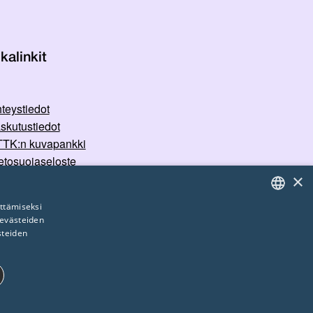
kalinkit
teystiedot
skutustiedot
TK:n kuvapankki
etosuojaseloste
×
rvallisemman tilan periaatteet
ttämiseksi
 evästeiden
FINNISH
steiden
ENGLISH
SWEDISH