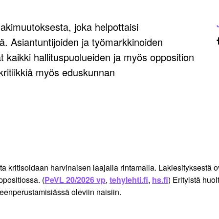
kimuutoksesta, joka helpottaisi
. Asiantuntijoiden ja työmarkkinoiden
at kaikki hallituspuolueiden ja myös opposition
 kritiikkiä myös eduskunnan
 kritisoidaan harvinaisen laajalla rintamalla. Lakiesityksestä o
oppositiossa. (
PeVL 20/2026 vp
,
tehylehti.fi
,
hs.fi
) Erityistä huo
rheenperustamisiässä oleviin naisiin.