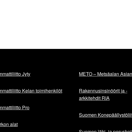
mattiliitto Jyty
METO – Metsäalan Asiant
mattiliitto Kelan toimihenkilöt
Rakennusinsinöörit ja -
arkkitehdit RIA
mattiliitto Pro
Suomen Konepäällystöliit
rkon alat
Suomen lähi- ja perushoita