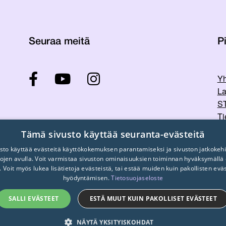
Seuraa meitä
Pi
Yh
La
ST
Ti
Tu
Tämä sivusto käyttää seuranta-evästeitä
sto käyttää evästeitä käyttökokemuksen parantamiseksi ja sivuston jatkokehi
stojen avulla. Voit varmistaa sivuston ominaisuuksien toiminnan hyväksymällä
. Voit myös lukea lisätietoja evästeistä, tai estää muiden kuin pakollisten evä
hyödyntämisen.
Tietosuojaseloste
SALLI EVÄSTEET
ESTÄ MUUT KUIN PAKOLLISET EVÄSTEET
© 2026
STTK.
Made with ❤ by
Avoin.Systems
NÄYTÄ YKSITYISKOHDAT