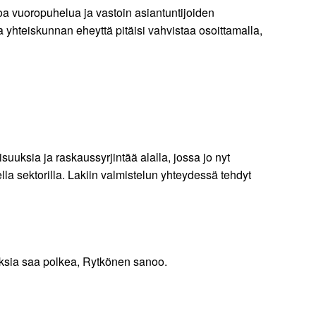
toa vuoropuhelua ja vastoin asiantuntijoiden
sa yhteiskunnan eheyttä pitäisi vahvistaa osoittamalla,
suuksia ja raskaussyrjintää alalla, jossa jo nyt
ella sektorilla. Lakiin valmistelun yhteydessä tehdyt
uksia saa polkea, Rytkönen sanoo.