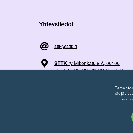
Yhteystiedot
sttk@sttk.fi
STTK ry
Mikonkatu 8 A, 00100
Helsinki, PL 421, 00101 Helsinki
Tämä sivu
kävijätila
käytön