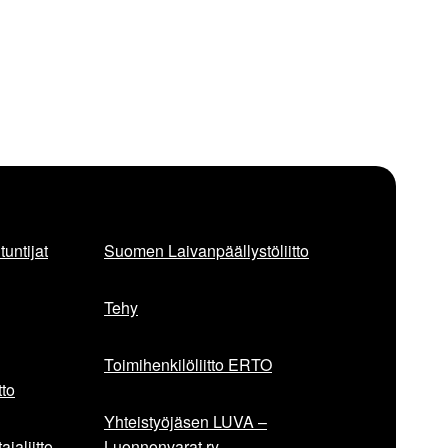
untijat
Suomen Laivanpäällystöliitto
Tehy
Toimihenkilöliitto ERTO
to
Yhteistyöjäsen LUVA –
jaliitto
Luonnonvarat ry