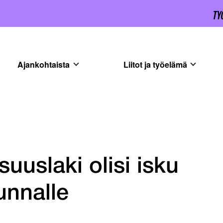
Ajankohtaista
Liitot ja työelämä
uuslaki olisi isku
unnalle