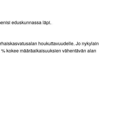
menisi eduskunnassa läpi.
arhaiskasvatusalan houkuttavuudelle. Jo nykylain
 93 % kokee määräaikaisuuksien vähentävän alan