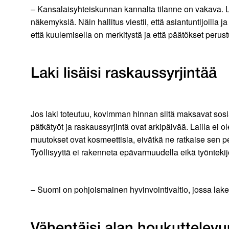
– Kansalaisyhteiskunnan kannalta tilanne on vakava. Laa
näkemyksiä. Näin hallitus viestii, että asiantuntijoilla 
että kuulemisella on merkitystä ja että päätökset perus
Laki lisäisi raskaussyrjintää
Jos laki toteutuu, kovimman hinnan siitä maksavat sosiaa
pätkätyöt ja raskaussyrjintä ovat arkipäivää. Lailla ei o
muutokset ovat kosmeettisia, eivätkä ne ratkaise sen 
Työllisyyttä ei rakenneta epävarmuudella eikä työntekij
– Suomi on pohjoismainen hyvinvointivaltio, jossa lak
Vähentäisi alan houkuttelevu