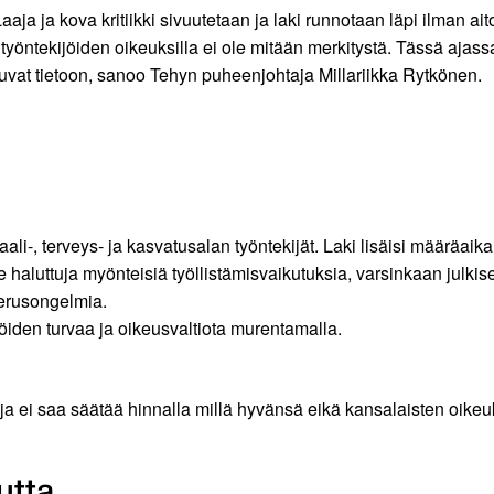
ja ja kova kritiikki sivuutetaan ja laki runnotaan läpi ilman ai
ja työntekijöiden oikeuksilla ei ole mitään merkitystä. Tässä ajas
tuvat tietoon, sanoo Tehyn puheenjohtaja Millariikka Rytkönen.
li-, terveys- ja kasvatusalan työntekijät. Laki lisäisi määräaikai
le haluttuja myönteisiä työllistämisvaikutuksia, varsinkaan julkis
perusongelmia.
öiden turvaa ja oikeusvaltiota murentamalla.
eja ei saa säätää hinnalla millä hyvänsä eikä kansalaisten oike
utta