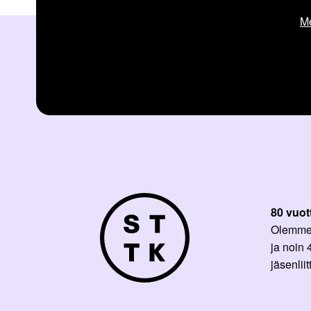
Me
80 vuot
Olemme p
ja noin
jäsenli