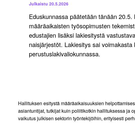
Julkaistu
20.5.2026
Eduskunnassa päätetään tänään 20.5. la
määräaikaisten työsopimusten tekemistä
edustajien lisäksi lakiesitystä vastustav
naisjärjestöt. Lakiesitys sai voimakasta
perustuslakivaliokunnassa.
Hallituksen esitystä määräaikaisuuksien helpottamisesta
asiantuntijat, tutkijat kuin poliitikotkin hallituksessa ja 
vaikutus julkisen sektorin työntekijöihin, erityisesti pe