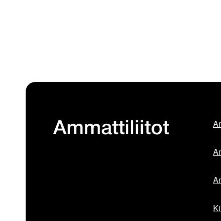
Am
Ammattiliitot
Am
Am
Ki