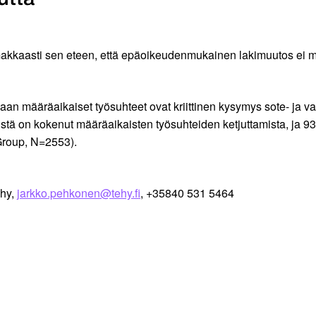
imakkaasti sen eteen, että epäoikeudenmukainen lakimuutos ei 
n määräaikaiset työsuhteet ovat kriittinen kysymys sote- ja v
stä on kokenut määräaikaisten työsuhteiden ketjuttamista, ja
 Group, N=2553).
ehy,
jarkko.pehkonen@tehy.fi
, +35840 531 5464