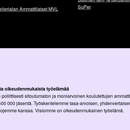
SuPer
ijerialan Ammattilaiset MVL
ta oikeudenmukaista työelämää
oliittisesti sitoutumaton ja moniarvoinen koulutettujen ammattil
 400 000 jäsentä. Työskentelemme tasa-arvoisen, yhdenvertaisen
ittojemme kanssa. Visiomme on oikeudenmukainen työelämä.